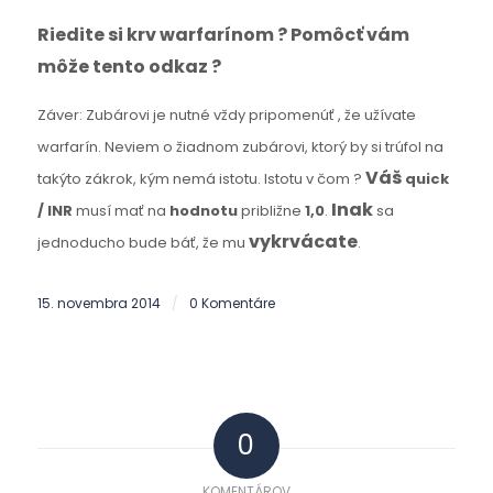
Riedite si krv warfarínom ? Pomôcť vám
môže tento odkaz ?
Záver: Zubárovi je nutné vždy pripomenúť , že užívate
warfarín. Neviem o žiadnom zubárovi, ktorý by si trúfol na
Váš
takýto zákrok, kým nemá istotu. Istotu v čom ?
quick
Inak
/ INR
musí mať na
hodnotu
približne
1,0
.
sa
vykrvácate
jednoducho bude báť, že mu
.
15. novembra 2014
0 Komentáre
/
0
KOMENTÁROV