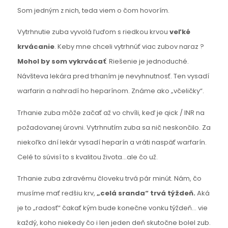
o čom hovorím.
Som jedným z nich, teda viem
Vytrhnutie zuba vyvolá ľuďom s riedkou krvou
veľké
krvácanie
. Keby mne chceli vytrhnúť viac zubov naraz ?
Mohol by som vy
krvácať
. Riešenie j
e jednoduché.
Návšteva lekára pred trhaním je nevyhnutnosť. Ten vysadí
warfarin a nahradí ho heparínom. Známe ako „včeličky“.
Trhanie zuba môže začať až vo chvíli, keď je qick / INR na
požadovanej úrovni. Vytrhnutím zuba sa nič neskončilo. Za
niekoľko dní lekár vysadí heparín a vráti naspäť warfarín.
Celé to súvisí to s kvalitou života…ale čo už.
Trhanie zuba zdravému človeku trvá pár minút. Nám, čo
musíme mať redšiu krv,
„celá sranda“ trvá týždeň.
Aká
je to „radosť“ čakať kým bude konečne vonku týždeň… vie
každý, koho niekedy čo i len jeden deň skutočne bolel zub.