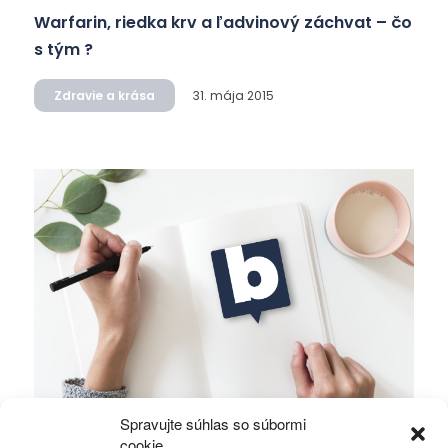
Warfarin, riedka krv a ľadvinový záchvat – čo
s tým ?
Zdravie a krása
31. mája 2015
Spravujte súhlas so súbormi
Warfarín, čo to je a kde sa vzal ?
cookie