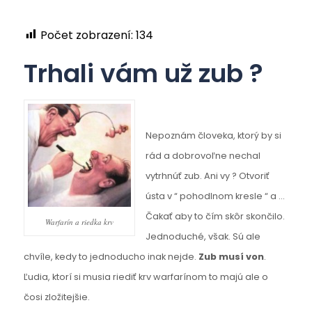
Počet zobrazení:
134
Trhali vám už zub ?
Nepoznám človeka, ktorý by si
rád a dobrovoľne nechal
vytrhnúť zub. Ani vy ? Otvoriť
ústa v “ pohodlnom kresle “ a …
Čakať aby to čím skôr skončilo.
Warfarín a riedka krv
Jednoduché, však. Sú ale
chvíle, kedy to jednoducho inak nejde.
Zub musí von
.
Ľudia, ktorí si musia riediť krv warfarínom to majú ale o
čosi zložitejšie.