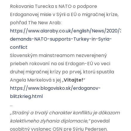
Rokovania Turecka s NATO o podpore
Erdoganovej misie v Sýrii a EÚ o migračnej kríze,
pohľad The New Arab:
https://www.alaraby.co.uk/english/News/2020/3/10
demands-NATO-supports-Turkey-in-Syria-
conflict
Slovenským mainstreamom nezverejnený
priebeh rokovaní na osi Erdogan-EÚ vo veci
druhej migračnej krízy po prvej, ktorú spustila
Angela Merkelová s jej „
Vitajte!
“
https://www.blogovisko.sk/erdoganov-
blitzkrieg.html
…
„Strašný a trvalý charakter konfliktu je dôkazom
kolektívneho zlyhania diplomacie,“
povedal
osobitný vyslanec OSN pre Sýriu Pedersen.