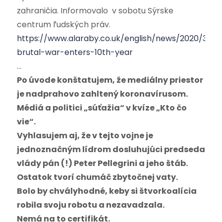
zahraničia. Informovalo v sobotu Sýrske
centrum ľudských práv.
https://www.alaraby.co.uk/english/news/2020/3/15/
brutal-war-enters-10th-year
…
Po úvode konštatujem, že mediálny priestor
je nadprahovo zahltený koronavírusom.
Médiá a politici „súťažia“ v kvíze „Kto čo
vie“.
Vyhlasujem aj, že v tejto vojne je
jednoznačným lídrom dosluhujúci predseda
vlády pán (!) Peter Pellegrini a jeho štáb.
Ostatok tvorí chumáč zbytočnej vaty.
Bolo by chvályhodné, keby si štvorkoalícia
robila svoju robotu a nezavadzala.
Nemá na to certifikát.