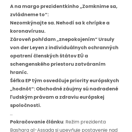
A na margo prezidentkinho „Zomknime sa,
zvládneme to“:
Nezomkýnajte sa. Nehodí sa k chrípke a
koronavírusu.
Zároveň pohŕdam „znepokojením“ Ursuly
von der Leyen z individuálnych ochranných
opatrení členských štátov EÚ a
schengenského priestoru zatváraním
hraníc.
Šéfka EP tým osvedčuje priority európskych
„hodnôt“: Obchodné záujmy sú nadradené
ľudským právam a zdraviu európskej
spoločnosti.
…
Pokračovanie článku
: Režim prezidenta
Bashara al-Assada si upevňuje postavenie nad