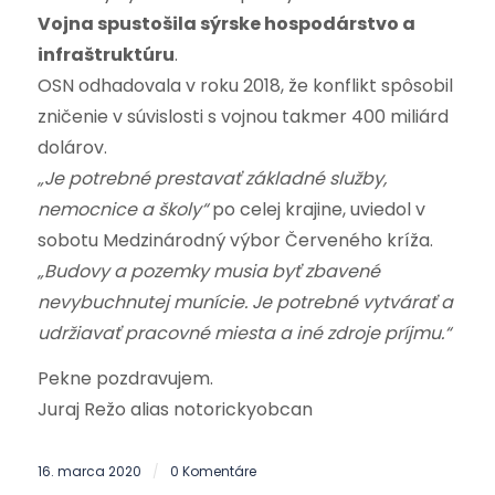
Vojna spustošila sýrske hospodárstvo a
infraštruktúru
.
OSN odhadovala v roku 2018, že konflikt spôsobil
zničenie v súvislosti s vojnou takmer 400 miliárd
dolárov.
„Je potrebné prestavať základné služby,
nemocnice a školy“
po celej krajine, uviedol v
sobotu Medzinárodný výbor Červeného kríža.
„Budovy a pozemky musia byť zbavené
nevybuchnutej munície. Je potrebné vytvárať a
udržiavať pracovné miesta a iné zdroje príjmu.“
Pekne pozdravujem.
Juraj Režo alias notorickyobcan
16. marca 2020
0 Komentáre
/