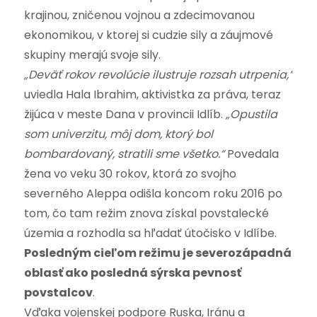
krajinou, zničenou vojnou a zdecimovanou
ekonomikou, v ktorej si cudzie sily a záujmové
skupiny merajú svoje sily.
„Deväť rokov revolúcie ilustruje rozsah utrpenia,“
uviedla Hala Ibrahim, aktivistka za práva, teraz
žijúca v meste Dana v provincii Idlíb.
„Opustila
som univerzitu, môj dom, ktorý bol
bombardovaný, stratili sme všetko.“
Povedala
žena vo veku 30 rokov, ktorá zo svojho
severného Aleppa odišla koncom roku 2016 po
tom, čo tam režim znova získal povstalecké
územia a rozhodla sa hľadať útočisko v Idlíbe.
Posledným cieľom režimu je severozápadná
oblasť ako posledná sýrska pevnosť
povstalcov
.
Vďaka vojenskej podpore Ruska, Iránu a