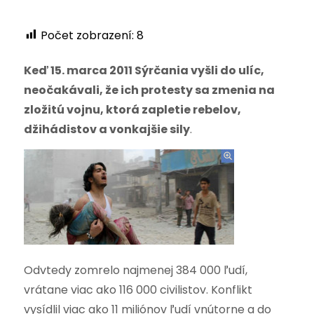
Počet zobrazení:
8
Keď 15. marca 2011 Sýrčania vyšli do ulíc,
neočakávali, že ich protesty sa zmenia na
zložitú vojnu, ktorá zapletie rebelov,
džihádistov a vonkajšie sily
.
Odvtedy zomrelo najmenej 384 000 ľudí,
vrátane viac ako 116 000 civilistov. Konflikt
vysídlil viac ako 11 miliónov ľudí vnútorne a do