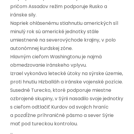
pričom Assadov režim podporuje Rusko a
iránske sily.
Napriek ohlásenému stiahnutiu amerických síl
minulý rok sú americké jednotky stále
umiestnené na severovýchode krajiny, v polo
autonómnej kurdskej zóne.
Hlavným cieľom Washingtonu je najmä
obmedzovanie iránskeho vplyvu.
Izrael vykonáva letecké útoky na sýrske územie,
proti hnutiu Hizballáh a iránske vojenské pozície.
Susedné Turecko, ktoré podporuje miestne
ozbrojené skupiny, v Sýrii nasadilo svoje jednotky
s cieľom odtlačiť Kurdov od svojich hraníc
a pozdĺžne príhraničné pásmo a sever Sýrie
mať pod tureckou kontrolou.
…