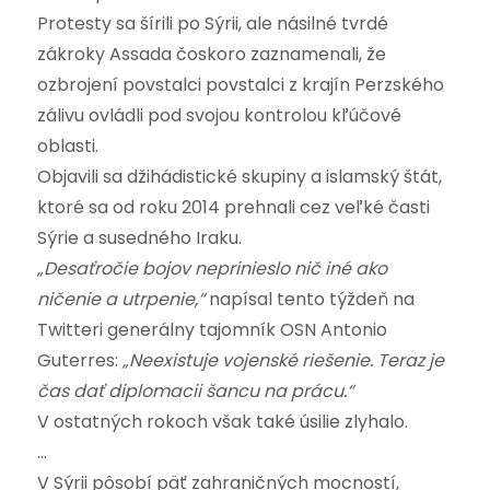
Protesty sa šírili po Sýrii, ale násilné tvrdé
zákroky Assada čoskoro zaznamenali, že
ozbrojení povstalci povstalci z krajín Perzského
zálivu ovládli pod svojou kontrolou kľúčové
oblasti.
Objavili sa džihádistické skupiny a islamský štát,
ktoré sa od roku 2014 prehnali cez veľké časti
Sýrie a susedného Iraku.
„Desaťročie bojov neprinieslo nič iné ako
ničenie a utrpenie,“
napísal tento týždeň na
Twitteri generálny tajomník OSN Antonio
Guterres:
„Neexistuje vojenské riešenie. Teraz je
čas dať diplomacii šancu na prácu.“
V ostatných rokoch však také úsilie zlyhalo.
…
V Sýrii pôsobí päť zahraničných mocností,