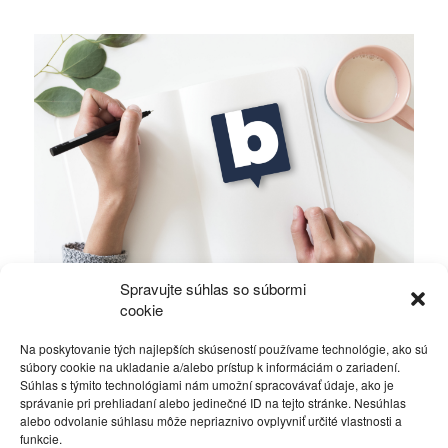
Spravujte súhlas so súbormi
Ficova vláda a médiá…
cookie
Na poskytovanie tých najlepších skúseností používame technológie, ako sú
Politika
4. decembra 2023
súbory cookie na ukladanie a/alebo prístup k informáciám o zariadení.
Súhlas s týmito technológiami nám umožní spracovávať údaje, ako je
správanie pri prehliadaní alebo jedinečné ID na tejto stránke. Nesúhlas
alebo odvolanie súhlasu môže nepriaznivo ovplyvniť určité vlastnosti a
funkcie.