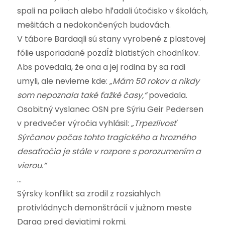
spali na poliach alebo hľadali útočisko v školách,
mešitách a nedokončených budovách.
V tábore Bardaqli sú stany vyrobené z plastovej
fólie usporiadané pozdĺž blatistých chodníkov.
Abs povedala, že ona a jej rodina by sa radi
umyli, ale nevieme kde:
„Mám 50 rokov a nikdy
som nepoznala také ťažké časy,“
povedala.
Osobitný vyslanec OSN pre Sýriu Geir Pedersen
v predvečer výročia vyhlásil:
„Trpezlivosť
Sýrčanov počas tohto tragického a hrozného
desaťročia je stále v rozpore s porozumením a
vierou.“
…
Sýrsky konflikt sa zrodil z rozsiahlych
protivládnych demonštrácií v južnom meste
Daraa pred deviatimi rokmi.