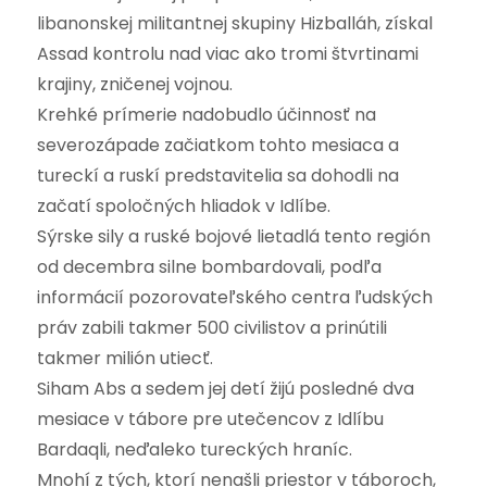
libanonskej militantnej skupiny Hizballáh, získal
Assad kontrolu nad viac ako tromi štvrtinami
krajiny, zničenej vojnou.
Krehké prímerie nadobudlo účinnosť na
severozápade začiatkom tohto mesiaca a
tureckí a ruskí predstavitelia sa dohodli na
začatí spoločných hliadok v Idlíbe.
Sýrske sily a ruské bojové lietadlá tento región
od decembra silne bombardovali, podľa
informácií pozorovateľského centra ľudských
práv zabili takmer 500 civilistov a prinútili
takmer milión utiecť.
Siham Abs a sedem jej detí žijú posledné dva
mesiace v tábore pre utečencov z Idlíbu
Bardaqli, neďaleko tureckých hraníc.
Mnohí z tých, ktorí nenašli priestor v táboroch,