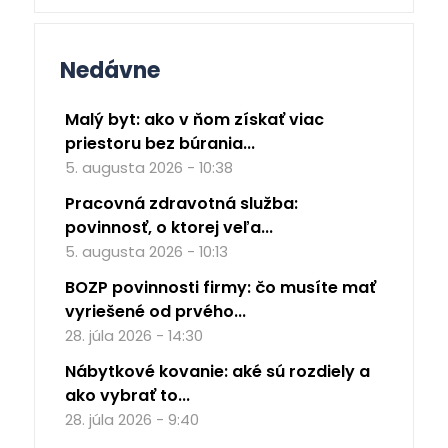
Nedávne
Malý byt: ako v ňom získať viac
priestoru bez búrania...
5. augusta 2026 - 10:38
Pracovná zdravotná služba:
povinnosť, o ktorej veľa...
5. augusta 2026 - 10:13
BOZP povinnosti firmy: čo musíte mať
vyriešené od prvého...
28. júla 2026 - 14:30
Nábytkové kovanie: aké sú rozdiely a
ako vybrať to...
28. júla 2026 - 9:40