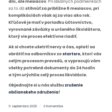
dní, ale mesiacov
. Pri ideálnych podmienkach
sa to dá
stihnúť za približne 6 mesiacov, pri
komplikáciách však aj za viac ako rok.
Kľúčové je mať v poriadku účtovníctvo,
vyrovnané záväzky a určeného likvidátora,
ktorý vie proces efektívne riadiť.
Ak si chcete ušetriť nervy a čas, oplatí sa
obrátiť na odborníkov zo
startsro
, ktorí vás
celým procesom prevedú, a vypracujú vám
všetky potrebné dokumenty do 24 hodín
a tým urýchlia celý proces likvidácie.
Objednajte si u nás službu
zrušenie
občianskeho združenia
!
11. septembra 2025
0 Komentáre
/