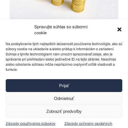
Spravujte súhlas so súbormi
Zvýšenie základného imania v s.r.o.
cookie
Na poskytovanie tých najlepších skúseností používame technológie, ako sú
Podnikanie
Právo
5. decembra 2025
súbory cookie na ukladanie a/alebo prístup k informáciám o zariadení.
Súhlas s týmito technológiami nám umožní spracovávať údaje, ako je
správanie pri prehliadaní alebo jedinečné ID na tejto stránke. Nesúhlas
alebo odvolanie súhlasu môže nepriaznivo ovplyvniť určité vlastnosti a
funkcie.
Kontakt
Prijať
Pravidlá používania
Reklama
Odmietnuť
Cookies
Ochrana osobných údajov
Zobraziť predvoľby
Reklamácie a žiadosti
Zásady používania súborov
Zásady ochrany osobných