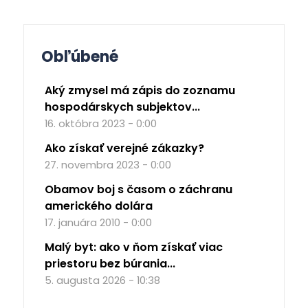
Obľúbené
Aký zmysel má zápis do zoznamu
hospodárskych subjektov...
16. októbra 2023 - 0:00
Ako získať verejné zákazky?
27. novembra 2023 - 0:00
Obamov boj s časom o záchranu
amerického dolára
17. januára 2010 - 0:00
Malý byt: ako v ňom získať viac
priestoru bez búrania...
5. augusta 2026 - 10:38