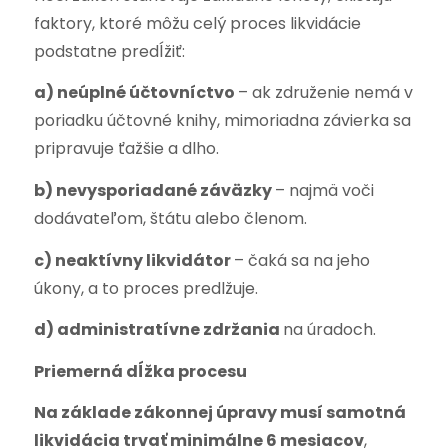
faktory, ktoré môžu celý proces likvidácie
podstatne predĺžiť:
a) neúplné účtovníctvo
– ak združenie nemá v
poriadku účtovné knihy, mimoriadna závierka sa
pripravuje ťažšie a dlho.
b) nevysporiadané záväzky
– najmä voči
dodávateľom, štátu alebo členom.
c) neaktívny likvidátor
– čaká sa na jeho
úkony, a to proces predlžuje.
d) administratívne zdržania
na úradoch.
Priemerná dĺžka procesu
Na základe zákonnej úpravy musí samotná
likvidácia trvať minimálne 6 mesiacov
,