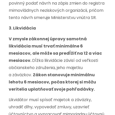
povinný podať návrh na zápis zmien do registra
mimovládnych neziskových organizácii, pričom
tento návrh smeruje Ministerstvu vnútra SR.
3. Likvidácia
V zmysle zákonnej úpravy samotná
likvidácia musí trvať minimálne 6
mesiacov, ale môže sa predĺžiť na 12 a viac
mesiacov.
Dĺžka likvidácie závisí od veľkosti
občianskeho združenia, jeho majetku
a záväzkov.
Zákon stanovuje minimálnu
lehotu 6 mesiacov, počas ktorej si môžu
veritelia uplatňovať svoje pohľadávky.
Likvidátor musí spísať majetok a záväzky,
uhradiť dlhy, vypovedať zmluvy, uzavrieť
účtovníctvo a vypracovať mimoriadnu účtovnú