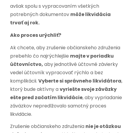
avšak spolu s vypracovaním všetkých
potrebných dokumentov
môže likvidácia
trvať aj rok.
Ako proces urýchliť?
Ak chcete, aby zrušenie občianskeho združenia
prebehlo čo najrýchlejšie
majte v poriadku
účtovníctvo,
aby jednotlivé účtovné závierky
vedel účtovník vypracovať rýchlo a bez
komplikácii.
Vyberte si správneho likvidátora
,
ktorý bude aktívny a
vyriešte svoje záväzky
ešte pred začatím likvidácie
, aby vypriadanie
záväzkov nepredlžovalo samotný proces
likvidácie.
Zrušenie občianskeho združenia
nie je otázkou