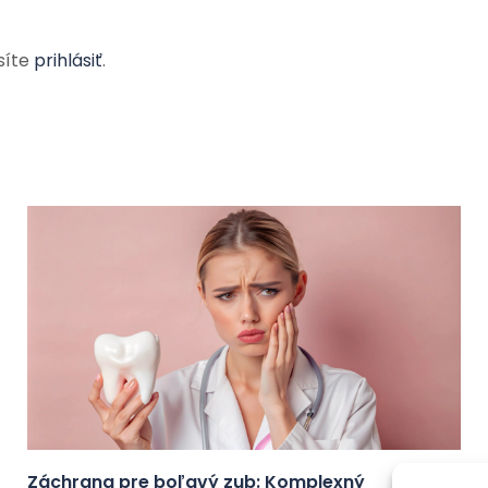
síte
prihlásiť
.
Záchrana pre boľavý zub: Komplexný