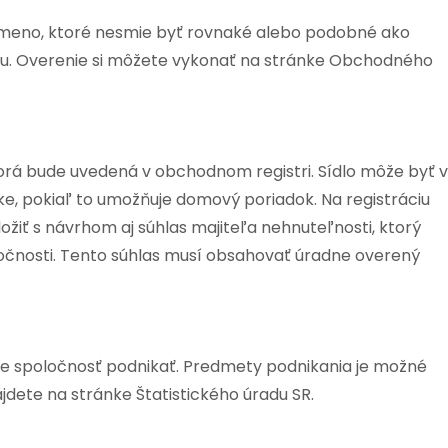
é meno, ktoré nesmie byť rovnaké alebo podobné ako
nsku. Overenie si môžete vykonať na stránke Obchodného
ktorá bude uvedená v obchodnom registri. Sídlo môže byť v
e, pokiaľ to umožňuje domový poriadok. Na registráciu
žiť s návrhom aj súhlas majiteľa nehnuteľnosti, ktorý
očnosti. Tento súhlas musí obsahovať úradne overený
ude spoločnosť podnikať. Predmety podnikania je možné
ájdete na stránke Štatistického úradu SR.