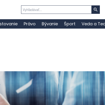
Search Button
Search
for:
stovanie
Právo
Bývanie
Šport
Veda a Tec