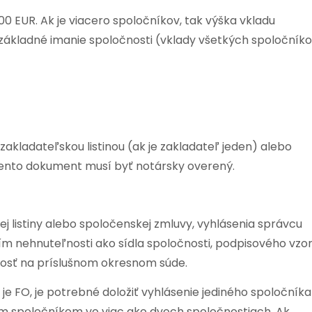
00 EUR. Ak je viacero spoločníkov, tak výška vkladu
základné imanie spoločnosti (vklady všetkých spoločník
akladateľskou listinou (ak je zakladateľ jeden) alebo
Tento dokument musí byť notársky overený.
 listiny alebo spoločenskej zmluvy, vyhlásenia správcu
ním nehnuteľnosti ako sídla spoločnosti, podpisového vzo
dosť na príslušnom okresnom súde.
je FO, je potrebné doložiť vyhlásenie jediného spoločníka
ným spoločníkom vo viac ako dvoch spoločnostiach. Ak