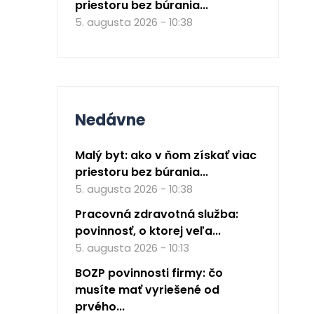
priestoru bez búrania...
5. augusta 2026 - 10:38
Nedávne
Malý byt: ako v ňom získať viac
priestoru bez búrania...
5. augusta 2026 - 10:38
Pracovná zdravotná služba:
povinnosť, o ktorej veľa...
5. augusta 2026 - 10:13
BOZP povinnosti firmy: čo
musíte mať vyriešené od
prvého...