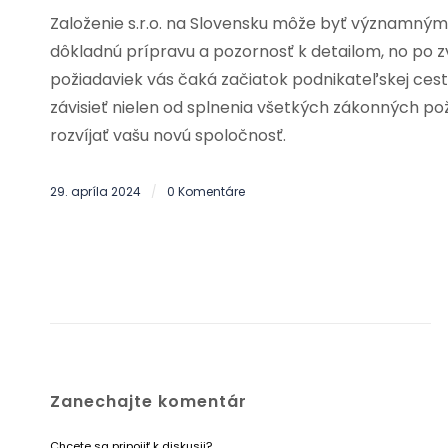
Založenie s.r.o. na Slovensku môže byť významným 
dôkladnú prípravu a pozornosť k detailom, no po 
požiadaviek vás čaká začiatok podnikateľskej ces
závisieť nielen od splnenia všetkých zákonných pož
rozvíjať vašu novú spoločnosť.
29. apríla 2024
0 Komentáre
/
Zanechajte komentár
Chcete sa pripojiť k diskusii?