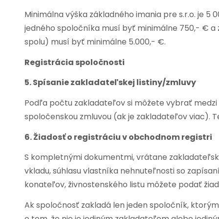
Minimálna výška základného imania pre s.r.o. je 5 0
jedného spoločníka musí byť minimálne 750,- € a 
spolu) musí byť minimálne 5.000,- €.
Registrácia spoločnosti
5. Spísanie zakladateľskej listiny/zmluvy
Podľa počtu zakladateľov si môžete vybrať medzi z
spoločenskou zmluvou (ak je zakladateľov viac). 
6. Žiadosť o registráciu v obchodnom registri
S kompletnými dokumentmi, vrátane zakladateľskej
vkladu, súhlasu vlastníka nehnuteľnosti so zapísa
konateľov, živnostenského listu môžete podať žia
Ak spoločnosť zakladá len jeden spoločník, ktorým 
o tom, že nie je jediným zakladateľom alebo jedi