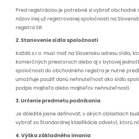
Pred registráciou je potrebné si vybrať obchodn
názov inej už registrovanej spoločnosti na Slove
registra SR.
2. Stanovenie sídla spoločnosti
Každá s.r.o. musí mať na Slovensku adresu sídla, 
komerčných priestoroch alebo aj v bytovej jednotk
spoločnosti do obchodného registra je nutné predlo
umožňuje použiť danú nehnuteľnosť ako sídlo spol
podpis majiteľa alebo majiteľov nehnuteľnosti.
3. Určenie predmetu podnikania
Je dôležité jasne definovať, v akých oblastiach b
vybrať zo Štandardnej klasifikácie odvetví, ktorú n
4. Výška základného imania