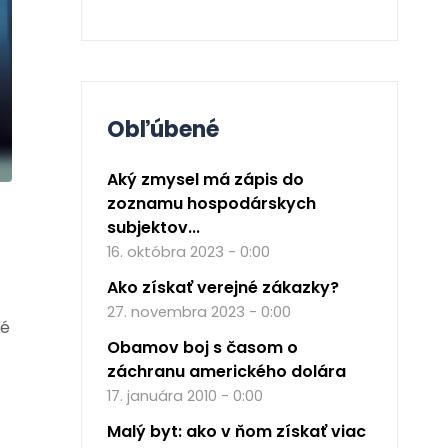
Obľúbené
Aký zmysel má zápis do
zoznamu hospodárskych
subjektov...
16. októbra 2023 - 0:00
Ako získať verejné zákazky?
27. novembra 2023 - 0:00
né
Obamov boj s časom o
záchranu amerického dolára
17. januára 2010 - 0:00
Malý byt: ako v ňom získať viac