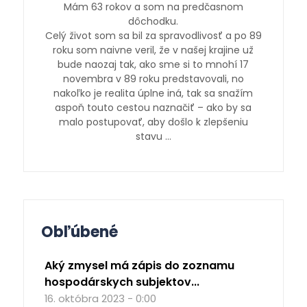
Mám 63 rokov a som na predčasnom
dôchodku.
Celý život som sa bil za spravodlivosť a po 89
roku som naivne veril, že v našej krajine už
bude naozaj tak, ako sme si to mnohí 17
novembra v 89 roku predstavovali, no
nakoľko je realita úplne iná, tak sa snažím
aspoň touto cestou naznačiť – ako by sa
malo postupovať, aby došlo k zlepšeniu
stavu …
Obľúbené
Aký zmysel má zápis do zoznamu
hospodárskych subjektov...
16. októbra 2023 - 0:00