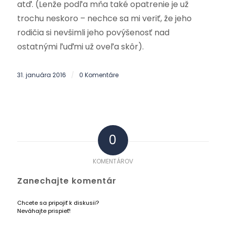
atď. (Lenže podľa mňa také opatrenie je už
trochu neskoro – nechce sa mi veriť, že jeho
rodičia si nevšimli jeho povýšenosť nad
ostatnými ľuďmi už oveľa skôr).
31. januára 2016
0 Komentáre
/
0
KOMENTÁROV
Zanechajte komentár
Chcete sa pripojiť k diskusii?
Neváhajte prispieť!