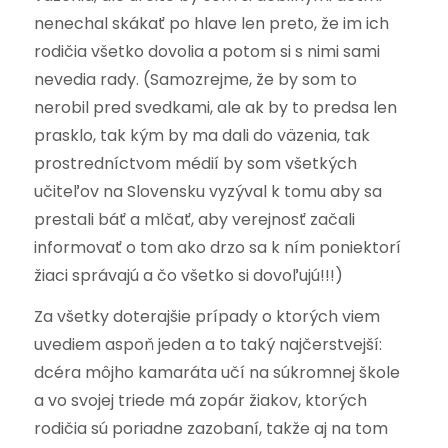
nenechal skákať po hlave len preto, že im ich
rodičia všetko dovolia a potom si s nimi sami
nevedia rady. (Samozrejme, že by som to
nerobil pred svedkami, ale ak by to predsa len
prasklo, tak kým by ma dali do väzenia, tak
prostredníctvom médií by som všetkých
učiteľov na Slovensku vyzýval k tomu aby sa
prestali báť a mlčať, aby verejnosť začali
informovať o tom ako drzo sa k ním poniektorí
žiaci správajú a čo všetko si dovoľujú!!!)
Za všetky doterajšie prípady o ktorých viem
uvediem aspoň jeden a to taký najčerstvejší:
dcéra môjho kamaráta učí na súkromnej škole
a vo svojej triede má zopár žiakov, ktorých
rodičia sú poriadne zazobaní, takže aj na tom