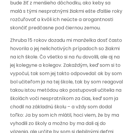
bude žiť z menšieho dôchodku, ako keby sa
malá s tými nespratnými žiakmi ešte ďalšie roky
rozčuľovať a kvôli ich neúcte a arogantnosti
skončiť predčasne pod čiernou zemou.
Zhruba 15 rokov dozadu mi manželka dosť často
hovorila o jej nelichotivých prípadoch so žiakmi
na ich škole. Čo všetko si na ňu dovolili, ale aj na
jej kolegyne a kolegov. Zakaždým, keď som si to
vypočul, tak som jej takto odpovedal: ak by som
bol učiteľom ja na tej škole, tak by som reagoval
takou istou metódou ako postupovali učitelia na
školách voči nespratníkom za čias, keď som ja
chodil na základnú školu – a vždy som dodal
toľko: Ja by som ich mlátil, hoci viem, že by ma
vyhodili zo školy a možno by ma dali aj do
väzenia, ale určite by som si debilnými deťmi