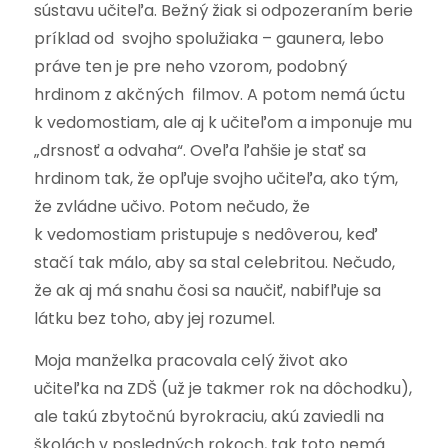
sústavu učiteľa. Bežný žiak si odpozeraním berie
príklad od svojho spolužiaka – gaunera, lebo
práve ten je pre neho vzorom, podobný
hrdinom z akčných filmov. A potom nemá úctu
k vedomostiam, ale aj k učiteľom a imponuje mu
„drsnosť a odvaha“. Oveľa ľahšie je stať sa
hrdinom tak, že opľuje svojho učiteľa, ako tým,
že zvládne učivo. Potom nečudo, že
k vedomostiam pristupuje s nedôverou, keď
stačí tak málo, aby sa stal celebritou. Nečudo,
že ak aj má snahu čosi sa naučiť, nabifľuje sa
látku bez toho, aby jej rozumel.
Moja manželka pracovala celý život ako
učiteľka na ZDŠ (už je takmer rok na dôchodku),
ale takú zbytočnú byrokraciu, akú zaviedli na
školách v posledných rokoch, tak toto nemá