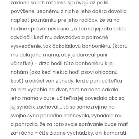
základe sa ich ratolesti správajú až príliš
povýšene. Jednému z nich si jeho dcéra dovolila
napísať poznámku pre jeho rodičov, že sa na
hodine správal neslušne…, a ten sa jej zato takto
odvďačil, keď mu odovzdávala polročné
vysvedčenie, tak čokoládovú bonboniéru, (ktorú
mu dala jeho mama, aby ju daroval pani
učiteľke) – drzo hodil túto bonboniéru k jej
nohám (ako keď niekto hodí psovi ohlodanú
kosť) a odišiel von z triedy, lenže pani učiteľka
za nim vybehla na dvor, tam na neho čakala
jeho mama v aute, učiteľka jej povedala ako sa
jej synáčik zachoval…, tá sa samozrejme na
svojho syna poriadne nahnevala, vynadala mu
a pohrozila, že za toto svoje správanie bude mať
za-rácha – čiže žiadne vychádzky, ani kamaráti