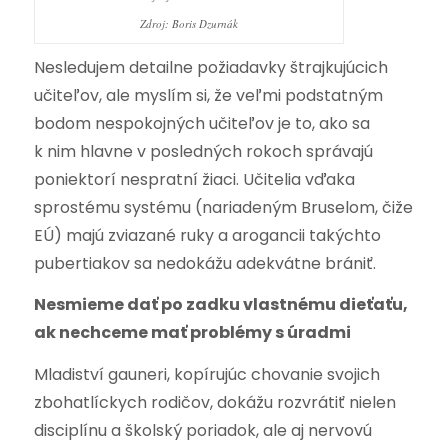
Zdroj: Boris Dzurnák
Nesledujem detailne požiadavky štrajkujúcich
učiteľov, ale myslím si, že veľmi podstatným
bodom nespokojných učiteľov je to, ako sa
k nim hlavne v posledných rokoch správajú
poniektorí nespratní žiaci. Učitelia vďaka
sprostému systému (nariadeným Bruselom, čiže
EÚ) majú zviazané ruky a arogancii takýchto
pubertiakov sa nedokážu adekvátne brániť.
Nesmieme dať po zadku vlastnému dieťaťu,
ak nechceme mať problémy s úradmi
Mladiství gauneri, kopírujúc chovanie svojich
zbohatlíckych rodičov, dokážu rozvrátiť nielen
disciplínu a školský poriadok, ale aj nervovú