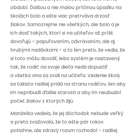
období. Ďalšou a nie malou príčinou úpadku na
školách bolo a ešte viac pretrváva drzosť
žiakov. Samozrejme nie všetkých, ale bolo a je
ich dosť takých, ktorí si na učiteľov až príliš
dovoľujú – papuľovaním, odvrávaním, ale aj
hrubými nadávkami – a to len preto, že vedia, že
si toto môžu dovoliť, lebo systém je nastavený
tak, že rodič na svoje dieťa nedá dopustiť
a všetka vina sa zvali na učiteľa. Vedenie školy
sa takisto radšej pridá na stranu rodičov, len aby
im nepribudli ďalšie starosti a aby im neubudol
počet žiakov z ktorých žijú.
Manželka vedela, že jej dôchodok nebude veľký
a preto zvažovala, že to ešte pár rokov
potiahne, ale zdravý rozum rozhodol – radšej