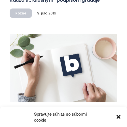
Kauza s „falošným“ podpisom graduje
Rôzne
9. júla 2016
Položili ste si otázku, kedy naposledy boli za
Spravujte súhlas so súbormi
vami vaši politici?!
cookie