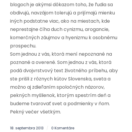
blogoch je akýmsi dôkazom toho, že ľudia sa
obdivujú, navzájom tolerujú a prijímajú mienku
iných podstatne viac, ako na miestach, kde
neprestajne číha duch cynizmu, arogancie,
komerčných záujmov a hyenizmu k osobnému
prospechu.
Som jednou z vás, ktorá mení nepoznané na
poznané a overené. Som jednou z vás, ktorá
podá dvojvrstvový text životného príbehu, aby
ste prišli z rôznych kútov Slovenska, sveta a
možno aj zdieľaním spoločných názorov,
pekných myšlienok, ktorým spestrím deň a
budeme tvarovať svet a podmienky v ňom.
Pekný večer všetkým.
18. septembra 2013
0 Komentáre
/