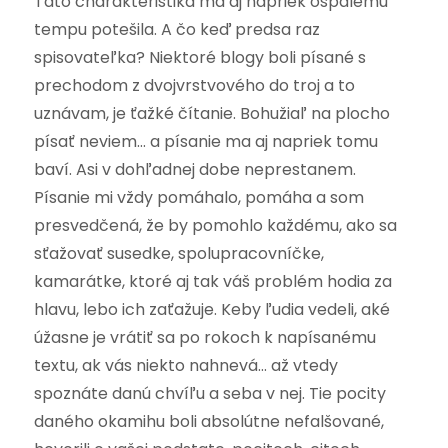
Táto charakteristika ma aj napriek ospalému
tempu potešila. A čo keď predsa raz
spisovateľka? Niektoré blogy boli písané s
prechodom z dvojvrstvového do troj a to
uznávam, je ťažké čítanie. Bohužiaľ na plocho
písať neviem… a písanie ma aj napriek tomu
baví. Asi v dohľadnej dobe neprestanem.
Písanie mi vždy pomáhalo, pomáha a som
presvedčená, že by pomohlo každému, ako sa
sťažovať susedke, spolupracovníčke,
kamarátke, ktoré aj tak váš problém hodia za
hlavu, lebo ich zaťažuje. Keby ľudia vedeli, aké
úžasne je vrátiť sa po rokoch k napísanému
textu, ak vás niekto nahnevá… až vtedy
spoznáte danú chvíľu a seba v nej. Tie pocity
daného okamihu boli absolútne nefalšované,