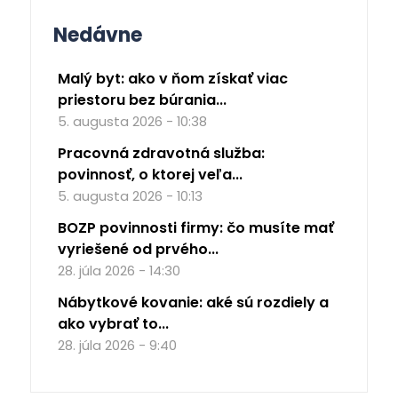
Nedávne
Malý byt: ako v ňom získať viac
priestoru bez búrania...
5. augusta 2026 - 10:38
Pracovná zdravotná služba:
povinnosť, o ktorej veľa...
5. augusta 2026 - 10:13
BOZP povinnosti firmy: čo musíte mať
vyriešené od prvého...
28. júla 2026 - 14:30
Nábytkové kovanie: aké sú rozdiely a
ako vybrať to...
28. júla 2026 - 9:40