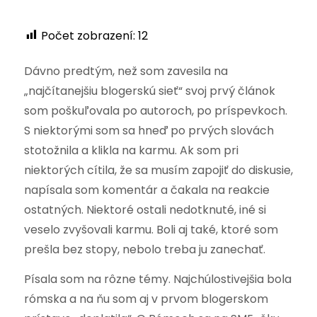
Počet zobrazení:
12
Dávno predtým, než som zavesila na
„najčítanejšiu blogerskú sieť“ svoj prvý článok
som poškuľovala po autoroch, po príspevkoch.
S niektorými som sa hneď po prvých slovách
stotožnila a klikla na karmu. Ak som pri
niektorých cítila, že sa musím zapojiť do diskusie,
napísala som komentár a čakala na reakcie
ostatných. Niektoré ostali nedotknuté, iné si
veselo zvyšovali karmu. Boli aj také, ktoré som
prešla bez stopy, nebolo treba ju zanechať.
Písala som na rôzne témy. Najchúlostivejšia bola
rómska a na ňu som aj v prvom blogerskom