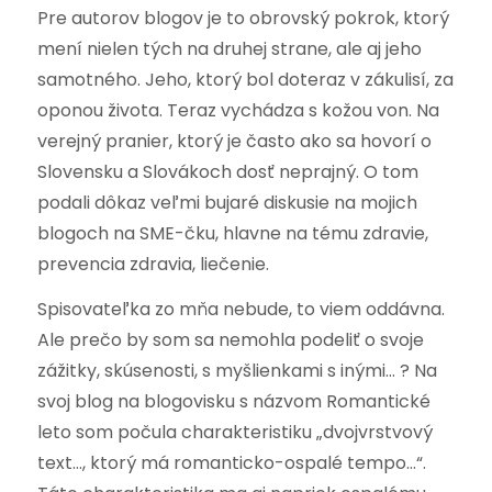
Pre autorov blogov je to obrovský pokrok, ktorý
mení nielen tých na druhej strane, ale aj jeho
samotného. Jeho, ktorý bol doteraz v zákulisí, za
oponou života. Teraz vychádza s kožou von. Na
verejný pranier, ktorý je často ako sa hovorí o
Slovensku a Slovákoch dosť neprajný. O tom
podali dôkaz veľmi bujaré diskusie na mojich
blogoch na SME-čku, hlavne na tému zdravie,
prevencia zdravia, liečenie.
Spisovateľka zo mňa nebude, to viem oddávna.
Ale prečo by som sa nemohla podeliť o svoje
zážitky, skúsenosti, s myšlienkami s inými… ? Na
svoj blog na blogovisku s názvom Romantické
leto som počula charakteristiku „dvojvrstvový
text…, ktorý má romanticko-ospalé tempo…“.