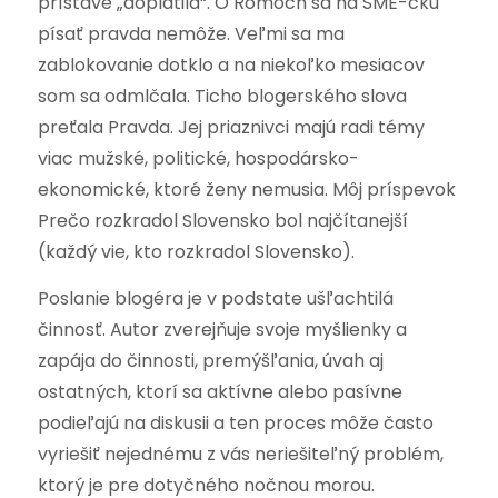
prístave „doplatila“. O Rómoch sa na SME-čku
písať pravda nemôže. Veľmi sa ma
zablokovanie dotklo a na niekoľko mesiacov
som sa odmlčala. Ticho blogerského slova
preťala Pravda. Jej priaznivci majú radi témy
viac mužské, politické, hospodársko-
ekonomické, ktoré ženy nemusia. Môj príspevok
Prečo rozkradol Slovensko bol najčítanejší
(každý vie, kto rozkradol Slovensko).
Poslanie blogéra je v podstate ušľachtilá
činnosť. Autor zverejňuje svoje myšlienky a
zapája do činnosti, premýšľania, úvah aj
ostatných, ktorí sa aktívne alebo pasívne
podieľajú na diskusii a ten proces môže často
vyriešiť nejednému z vás neriešiteľný problém,
ktorý je pre dotyčného nočnou morou.