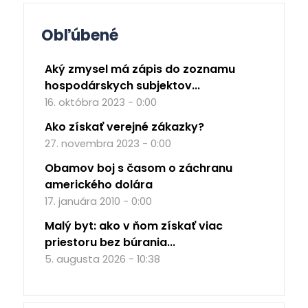
Obľúbené
Aký zmysel má zápis do zoznamu
hospodárskych subjektov...
16. októbra 2023 - 0:00
Ako získať verejné zákazky?
27. novembra 2023 - 0:00
Obamov boj s časom o záchranu
amerického dolára
17. januára 2010 - 0:00
Malý byt: ako v ňom získať viac
priestoru bez búrania...
5. augusta 2026 - 10:38