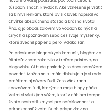
hovorili o vašej podstate, pocitoch, citoch,
túžbach, snoch, krivdách. Aké vznešené je vrátiť
sa k myšlienkam, ktoré by si človek napísal vo
chvíľke absolútneho šťastia a krásna života!
Áno, aj ja občas zalovím vo vodách kalných a
čírych a spoznávam seba cez svoje myšlienky,
ktoré zvečnil papier a pero. Vďaka zaň.
Po prieskume blogerskych komunít, blogérov a
čitateľov som zakotvila v treťom prístave, na
blogovisku. Či bude posledný, to dnes nemôžem
povedať. Možno sa tu málo diskutuje a ja si rada
prečítam aj názory ľudí. Zato však rada
spoznávam ľudí, ktorým sa moje blogy páčia.
Veľmi si všetkých vážim, ktorí v náhlom tempe
života nestratili zmysel pre nefalšovanosť a
prirodzenosť života. Duch príspevkov na