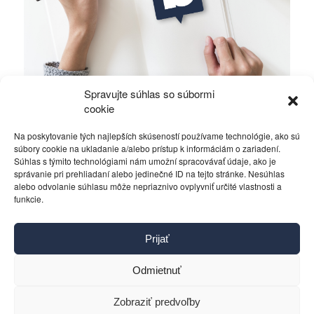
Spravujte súhlas so súbormi
Politickí zradcovia poprosili Fica o kostičku
cookie
Na poskytovanie tých najlepších skúseností používame technológie, ako sú
Politika
18. marca 2016
súbory cookie na ukladanie a/alebo prístup k informáciám o zariadení.
Súhlas s týmito technológiami nám umožní spracovávať údaje, ako je
správanie pri prehliadaní alebo jedinečné ID na tejto stránke. Nesúhlas
alebo odvolanie súhlasu môže nepriaznivo ovplyvniť určité vlastnosti a
funkcie.
Kontakt
Prijať
Pravidlá používania
Reklama
Odmietnuť
Cookies
Ochrana osobných údajov
Zobraziť predvoľby