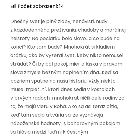
Počet zobrazení:
14
Dnešný svet je plný zloby, nenávisti, nudy
z každodenného prežívania, chudoby a morálnej
neistoty. Na počiatku bolo slovo…a čo bude na
konci? Kto tam bude? Mnohokrát si kladiem
otázku, ako by vyzeral svet, keby nikto nemusel
strádať? Či by bol pokoj, mier a láska v pravom
slova zmysle bežným naplnením dňa…Keď sa
pozriem spätne na našu históriu, vždy niekto
musel trpieť…tí, ktorí dnes sedia v kostoloch
v prvých radoch, mnohokrát ničili celé rodiny za
to, že majú vieru v Boha. Ako sa asi teraz cítia,
keď tam sedia a tvária sa, že vyznávajú
náboženské hodnoty…s bohorovným pokojom
sa hlásia medzi ľuďmi k čestným