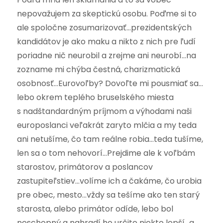
nepovažujem za skeptickú osobu. Poďme si to
ale spoločne zosumarizovať…prezidentských
kandidátov je ako maku a nikto z nich pre ľudí
poriadne nič neurobil a zrejme ani neurobí…na
zozname mi chýba čestná, charizmatická
osobnosť…Eurovoľby? Dovoľte mi pousmiať sa…
lebo okrem teplého bruselského miesta
s nadštandardným príjmom a výhodami naši
europoslanci veľakrát zaryto mlčia a my teda
ani netušíme, čo tam reálne robia…teda tušíme,
len sa o tom nehovorí…Prejdime ale k voľbám
starostov, primátorov a poslancov
zastupiteľstiev…volíme ich a čakáme, čo urobia
pre obec, mesto…vždy sa tešíme ako ten starý
starosta, alebo primátor odíde, lebo bol
neschopný a nahradí ho určite niekto lepší…a