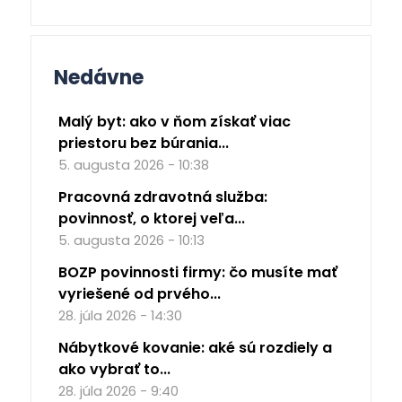
Nedávne
Malý byt: ako v ňom získať viac
priestoru bez búrania...
5. augusta 2026 - 10:38
Pracovná zdravotná služba:
povinnosť, o ktorej veľa...
5. augusta 2026 - 10:13
BOZP povinnosti firmy: čo musíte mať
vyriešené od prvého...
28. júla 2026 - 14:30
Nábytkové kovanie: aké sú rozdiely a
ako vybrať to...
28. júla 2026 - 9:40