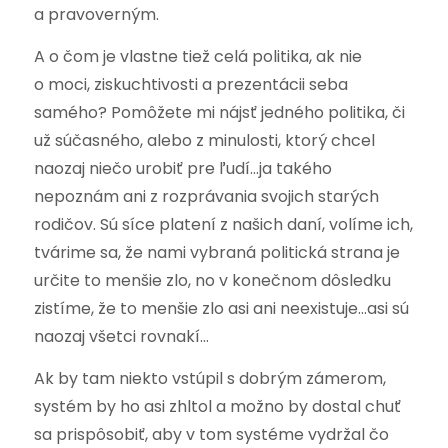
a pravoverným.
A o čom je vlastne tiež celá politika, ak nie
o moci, ziskuchtivosti a prezentácii seba
samého? Pomôžete mi nájsť jedného politika, či
už súčasného, alebo z minulosti, ktorý chcel
naozaj niečo urobiť pre ľudí…ja takého
nepoznám ani z rozprávania svojich starých
rodičov. Sú síce platení z našich daní, volíme ich,
tvárime sa, že nami vybraná politická strana je
určite to menšie zlo, no v konečnom dôsledku
zistíme, že to menšie zlo asi ani neexistuje…asi sú
naozaj všetci rovnakí…
Ak by tam niekto vstúpil s dobrým zámerom,
systém by ho asi zhltol a možno by dostal chuť
sa prispôsobiť, aby v tom systéme vydržal čo