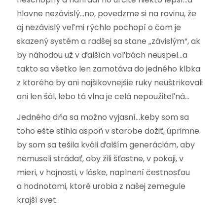
hlavne nezávislý…no, povedzme si na rovinu, že
aj nezávislý veľmi rýchlo pochopí o čom je
skazený systém a radšej sa stane „závislým“, ak
by náhodou už v ďalších voľbách neuspel…a
takto sa všetko len zamotáva do jedného klbka
z ktorého by ani najšikovnejšie ruky neuštrikovali
ani len šál, lebo tá vlna je celá nepoužiteľná…
Jedného dňa sa možno vyjasní…keby som sa
toho ešte stihla aspoň v starobe dožiť, úprimne
by som sa tešila kvôli ďalším generáciám, aby
nemuseli strádať, aby žili šťastne, v pokoji, v
mieri, v hojnosti, v láske, naplnení čestnosťou
a hodnotami, ktoré urobia z našej zemegule
krajší svet.