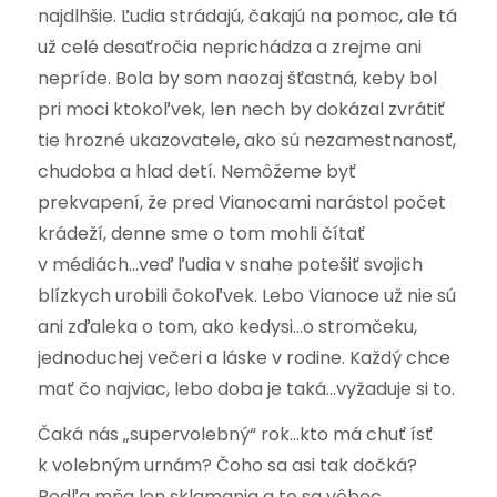
najdlhšie. Ľudia strádajú, čakajú na pomoc, ale tá
už celé desaťročia neprichádza a zrejme ani
nepríde. Bola by som naozaj šťastná, keby bol
pri moci ktokoľvek, len nech by dokázal zvrátiť
tie hrozné ukazovatele, ako sú nezamestnanosť,
chudoba a hlad detí. Nemôžeme byť
prekvapení, že pred Vianocami narástol počet
krádeží, denne sme o tom mohli čítať
v médiách…veď ľudia v snahe potešiť svojich
blízkych urobili čokoľvek. Lebo Vianoce už nie sú
ani zďaleka o tom, ako kedysi…o stromčeku,
jednoduchej večeri a láske v rodine. Každý chce
mať čo najviac, lebo doba je taká…vyžaduje si to.
Čaká nás „supervolebný“ rok…kto má chuť ísť
k volebným urnám? Čoho sa asi tak dočká?
Podľa mňa len sklamania a to sa vôbec