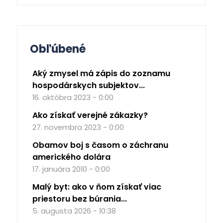
Obľúbené
Aký zmysel má zápis do zoznamu
hospodárskych subjektov...
16. októbra 2023 - 0:00
Ako získať verejné zákazky?
27. novembra 2023 - 0:00
Obamov boj s časom o záchranu
amerického dolára
17. januára 2010 - 0:00
Malý byt: ako v ňom získať viac
priestoru bez búrania...
5. augusta 2026 - 10:38