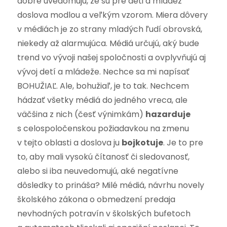
dobre uvedomujú, že sú pre deti a mládež
doslova modlou a veľkým vzorom. Miera dôvery
v médiách je zo strany mladých ľudí obrovská,
niekedy až alarmujúca. Médiá určujú, aký bude
trend vo vývoji našej spoločnosti a ovplyvňujú aj
vývoj detí a mládeže. Nechce sa mi napísať
BOHUŽIAĽ. Ale, bohužiaľ, je to tak. Nechcem
hádzať všetky médiá do jedného vreca, ale
väčšina z nich (česť výnimkám)
hazarduje
s celospoločenskou požiadavkou na zmenu
v tejto oblasti a doslova ju
bojkotuje
. Je to pre
to, aby mali vysokú čítanosť či sledovanosť,
alebo si iba neuvedomujú, aké negatívne
dôsledky to prináša? Milé médiá, návrhu novely
školského zákona o obmedzení predaja
nevhodných potravín v školských bufetoch