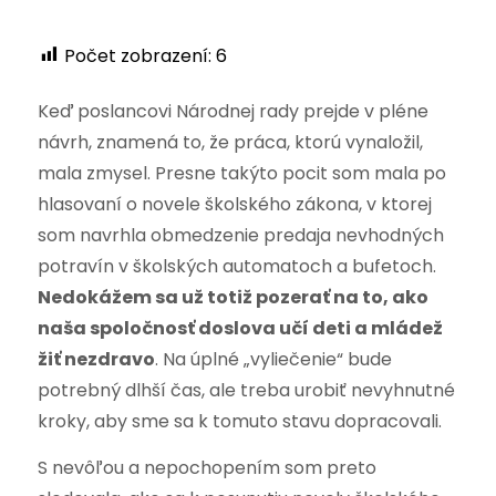
Počet zobrazení:
6
Keď poslancovi Národnej rady prejde v pléne
návrh, znamená to, že práca, ktorú vynaložil,
mala zmysel. Presne takýto pocit som mala po
hlasovaní o novele školského zákona, v ktorej
som navrhla obmedzenie predaja nevhodných
potravín v školských automatoch a bufetoch.
Nedokážem sa už totiž pozerať na to, ako
naša spoločnosť doslova učí deti a mládež
žiť nezdravo
. Na úplné „vyliečenie“ bude
potrebný dlhší čas, ale treba urobiť nevyhnutné
kroky, aby sme sa k tomuto stavu dopracovali.
S nevôľou a nepochopením som preto