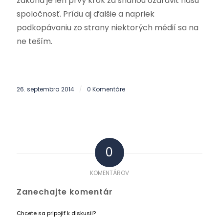
zákona je len prvý krok za snahou ozdraviť našu
spoločnosť. Prídu aj ďalšie a napriek
podkopávaniu zo strany niektorých médií sa na
ne teším.
26. septembra 2014
0 Komentáre
/
0
KOMENTÁROV
Zanechajte komentár
Chcete sa pripojiť k diskusii?