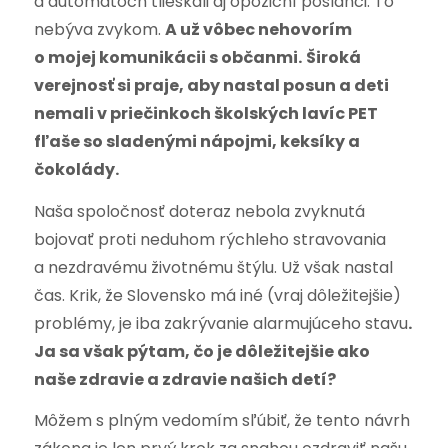
a automatoch tlieskali aj opoziční poslanci. To
nebýva zvykom.
A už vôbec nehovorím
o mojej komunikácii s občanmi.
Široká
verejnosť si praje, aby nastal posun a deti
nemali v priečinkoch školských lavíc PET
fľaše so sladenými nápojmi, keksíky a
čokolády.
Naša spoločnosť doteraz nebola zvyknutá
bojovať proti neduhom rýchleho stravovania
a nezdravému životnému štýlu. Už však nastal
čas. Krik, že Slovensko má iné (vraj dôležitejšie)
problémy, je iba zakrývanie alarmujúceho stavu
.
Ja sa však pýtam, čo je dôležitejšie ako
naše zdravie a zdravie našich detí?
Môžem s plným vedomím sľúbiť, že tento návrh