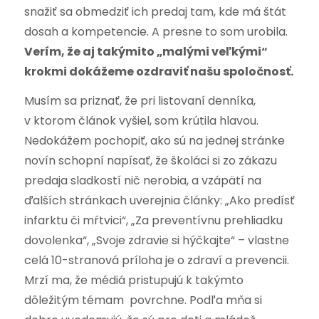
snažiť sa obmedziť ich predaj tam, kde má štát
dosah a kompetencie. A presne to som urobila.
Verím, že aj takýmito „malými veľkými“
krokmi dokážeme ozdraviť našu spoločnosť.
Musím sa priznať, že pri listovaní denníka,
v ktorom článok vyšiel, som krútila hlavou.
Nedokážem pochopiť, ako sú na jednej stránke
novín schopní napísať, že školáci si zo zákazu
predaja sladkostí nič nerobia, a vzápätí na
ďalších stránkach uverejnia články: „Ako predísť
infarktu či mŕtvici“, „Za preventívnu prehliadku
dovolenka“, „Svoje zdravie si hýčkajte“ – vlastne
celá 10-stranová príloha je o zdraví a prevencii.
Mrzí ma, že médiá pristupujú k takýmto
dôležitým témam povrchne. Podľa mňa si