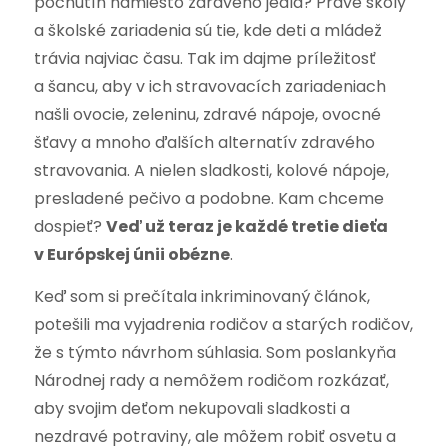
pochutín namiesto zdravého jedla? Práve školy
a školské zariadenia sú tie, kde deti a mládež
trávia najviac času. Tak im dajme príležitosť
a šancu, aby v ich stravovacích zariadeniach
našli ovocie, zeleninu, zdravé nápoje, ovocné
šťavy a mnoho ďalších alternatív zdravého
stravovania. A nielen sladkosti, kolové nápoje,
presladené pečivo a podobne. Kam chceme
dospieť?
Veď už teraz je každé tretie dieťa
v Európskej únii obézne
.
Keď som si prečítala inkriminovaný článok,
potešili ma vyjadrenia rodičov a starých rodičov,
že s týmto návrhom súhlasia. Som poslankyňa
Národnej rady a nemôžem rodičom rozkázať,
aby svojim deťom nekupovali sladkosti a
nezdravé potraviny, ale môžem robiť osvetu a