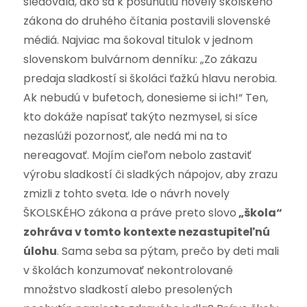
sledovala, ako sa k posunutiu novely školského
zákona do druhého čítania postavili slovenské
médiá. Najviac ma šokoval titulok v jednom
slovenskom bulvárnom denníku: „Zo zákazu
predaja sladkostí si školáci ťažkú hlavu nerobia.
Ak nebudú v bufetoch, donesieme si ich!“ Ten,
kto dokáže napísať takýto nezmysel, si síce
nezaslúži pozornosť, ale nedá mi na to
nereagovať. Mojím cieľom nebolo zastaviť
výrobu sladkostí či sladkých nápojov, aby zrazu
zmizli z tohto sveta. Ide o návrh novely
ŠKOLSKÉHO zákona a práve preto slovo
„škola“
zohráva v tomto kontexte nezastupiteľnú
úlohu
. Sama seba sa pýtam, prečo by deti mali
v školách konzumovať nekontrolované
množstvo sladkostí alebo presolených