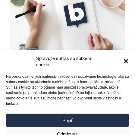
Spravujte súhlas so súbormi
Zákon je rozum zbavený vášne
cookie
Na poskytovanie tých najlepších skúseností používame technológie, ako sú
Rôzne
6. júla 2016
súbory cookie na ukladanie a/alebo prístup k informáciám o zariadení.
Súhlas s týmito technológiami nám umožní spracovávať údaje, ako je
správanie pri prehliadaní alebo jedinečné ID na tejto stránke. Nesúhlas
alebo odvolanie súhlasu môže nepriaznivo ovplyvniť určité vlastnosti a
funkcie.
Kontakt
Prijať
Pravidlá používania
Reklama
Odmietnuť