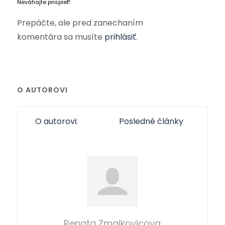
Neváhajte prispieť!
Prepáčte, ale pred zanechaním
komentára sa musíte
prihlásiť
.
O AUTOROVI
O autorovi:
Posledné články
Renata Zmajkovicova