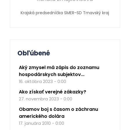
Krajská predsedníčka SMER-SD Trnavský kraj
Obľúbené
Aký zmysel má zápis do zoznamu
hospodárskych subjektov...
16. októbra 2023 - 0:00
Ako získať verejné zákazky?
27. novembra 2023 - 0:00
Obamov boj s časom o záchranu
amerického dolára
17. januára 2010 - 0:00