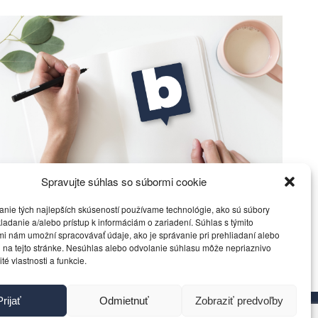
Spravujte súhlas so súbormi cookie
DETEKOVANÉ VÝBUŠNÉ PLYNY A PARY – SPÁLITEĽNÉ
anie tých najlepších skúseností používame technológie, ako sú súbory
ladanie a/alebo prístup k informáciám o zariadení. Súhlas s týmito
i nám umožní spracovávať údaje, ako je správanie pri prehliadaní alebo
Veda a Technika
25. júla 2020
 na tejto stránke. Nesúhlas alebo odvolanie súhlasu môže nepriaznivo
ité vlastnosti a funkcie.
Prijať
Odmietnuť
Zobraziť predvoľby