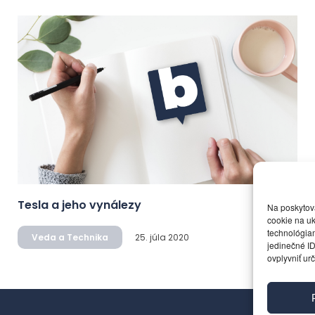
Tesla a jeho vynálezy
Na poskytov
cookie na uk
technológiam
Veda a Technika
25. júla 2020
jedinečné ID
ovplyvniť urč