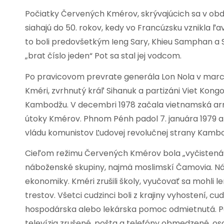
Počiatky Červených Kmérov, skrývajúcich sa v ob
siahajú do 50. rokov, kedy vo Francúzsku vznikla 
to boli predovšetkým Ieng Sary, Khieu Samphan a 
„brat číslo jeden“ Pot sa stal jej vodcom.
Po pravicovom prevrate generála Lon Nola v marci 
Kméri, zvrhnutý kráľ Sihanuk a partizáni Viet Kongo
Kambodžu. V decembri 1978 začala vietnamská ar
útoky Kmérov. Phnom Pénh padol 7. januára 1979 a
vládu komunistov Ľudovej revolučnej strany Kambo
Cieľom režimu Červených Kmérov bola „vyčistená“ 
náboženské skupiny, najmä moslimskí Čamovia. Násil
ekonomiky. Kméri zrušili školy, vyučovať sa mohli l
trestov. Všetci cudzinci boli z krajiny vyhostení,
hospodárska alebo lekárska pomoc odmietnutá. Po
televízia zrušené, pošta a telefóny obmedzené, o