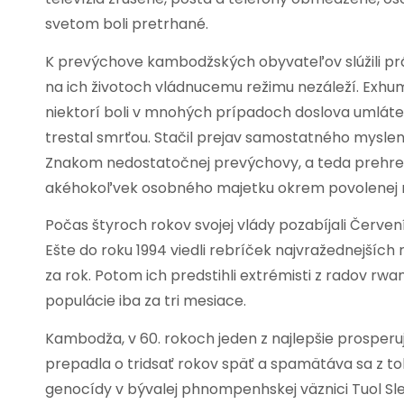
svetom boli pretrhané.
K prevýchove kambodžských obyvateľov slúžili prác
na ich životoch vládnucemu režimu nezáleží. Exh
niektorí boli v mnohých prípadoch doslova umlát
trestal smrťou. Stačil prejav samostatného myslenia
Znakom nedostatočnej prevýchovy, a teda prehreško
akéhokoľvek osobného majetku okrem povolenej mi
Počas štyroch rokov svojej vlády pozabíjali Červení
Ešte do roku 1994 viedli rebríček najvražednejšíc
za rok. Potom ich predstihli extrémisti z radov rw
populácie iba za tri mesiace.
Kambodža, v 60. rokoch jeden z najlepšie prosperu
prepadla o tridsať rokov späť a spamätáva sa z 
genocídy v bývalej phnompenhskej väznici Tuol Sle