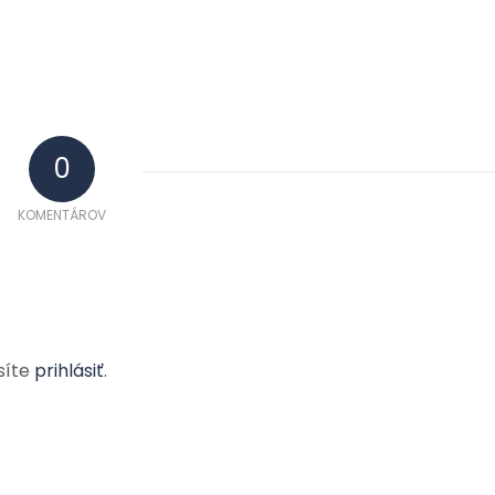
0
KOMENTÁROV
síte
prihlásiť
.