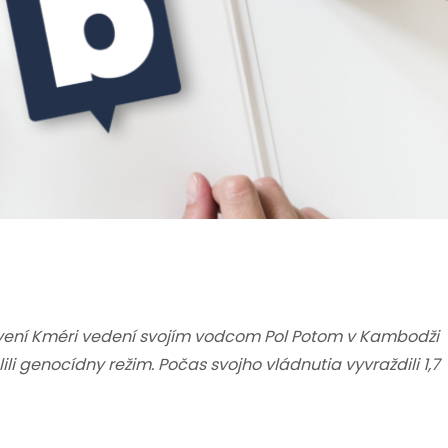
 Červení Kméri vedení svojím vodcom Pol Potom v Kambodži
li genocídny režim. Počas svojho vládnutia vyvraždili 1,7