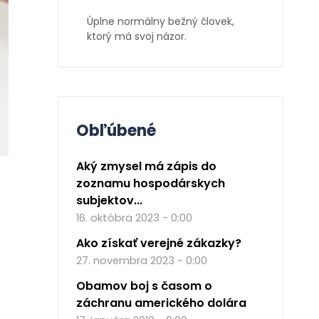
Úplne normálny bežný človek,
ktorý má svoj názor.
Obľúbené
Aký zmysel má zápis do
zoznamu hospodárskych
subjektov...
16. októbra 2023 - 0:00
Ako získať verejné zákazky?
27. novembra 2023 - 0:00
Obamov boj s časom o
záchranu amerického dolára