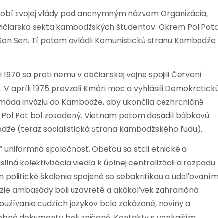
dobí svojej vlády pod anonymným názvom Organizácia,
ľavičiarska sekta kambodžských študentov. Okrem Pol Pot
Son Sen. Tí potom ovládli Komunistickú stranu Kambodže
1970 sa proti nemu v občianskej vojne spojili Červení
. V apríli 1975 prevzali Kméri moc a vyhlásili Demokratick
máda inváziu do Kambodže, aby ukončila cezhraničné
 Pol Pot bol zosadený. Vietnam potom dosadil bábkovú
dže (teraz socialistická Strana kambodžského ľudu).
uniformná spoločnosť. Obeťou sa stali etnické a
ná kolektivizácia viedla k úplnej centralizácii a rozpadu
en politické školenia spojené so sebakritikou a udeľovaní
 cudzie ambasády boli uzavreté a akákoľvek zahraničná
užívanie cudzích jazykov bolo zakázané, noviny a
sobné dokumenty boli zničené. Kontakty s vonkajším