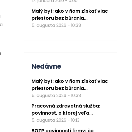
17. januára 2010 - 0:00
Malý byt: ako v ňom získať viac
a
priestoru bez búrania...
 a
5. augusta 2026 - 10:38
ú
Nedávne
Malý byt: ako v ňom získať viac
priestoru bez búrania...
5. augusta 2026 - 10:38
Pracovná zdravotná služba:
m
povinnosť, o ktorej veľa...
5. augusta 2026 - 10:13
BOZP povinnosti firmy: čo