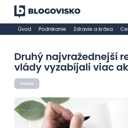
Úvod
Podnikanie
Zdravie a krása
Ce
Druhý najvražednejší r
vlády vyzabíjali viac a
Politika