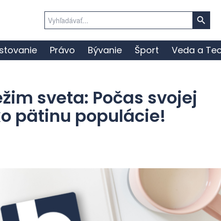
Search Button
Search
for:
stovanie
Právo
Bývanie
Šport
Veda a Tec
ežim sveta: Počas svojej
ko pätinu populácie!