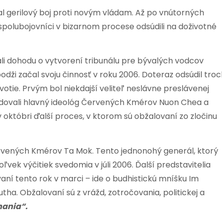
čal gerilový boj proti novým vládam. Až po vnútorných
 spolubojovníci v bizarnom procese odsúdili na doživotné
li dohodu o vytvorení tribunálu pre bývalých vodcov
ži začal svoju činnosť v roku 2006. Doteraz odsúdil troc
otie. Prvým bol niekdajší veliteľ neslávne preslávenej
ledovali hlavný ideológ Červených Kmérov Nuon Chea a
 októbri ďalší proces, v ktorom sú obžalovaní zo zločinu
Červených Kmérov Ta Mok. Tento jednonohý generál, ktorý
vek výčitiek svedomia v júli 2006. Ďalší predstavitelia
ní tento rok v marci – ide o budhistickú mníšku Im
. Obžalovaní sú z vrážd, zotročovania, politickej a
nania“.