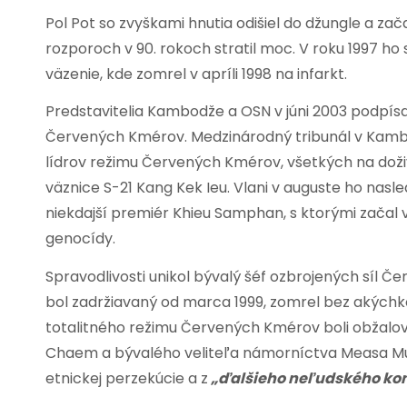
Pol Pot so zvyškami hnutia odišiel do džungle a za
rozporoch v 90. rokoch stratil moc. V roku 1997 ho
väzenie, kde zomrel v apríli 1998 na infarkt.
Predstavitelia Kambodže a OSN v júni 2003 podpísa
Červených Kmérov. Medzinárodný tribunál v Kambod
lídrov režimu Červených Kmérov, všetkých na doživ
väznice S-21 Kang Kek Ieu. Vlani v auguste ho nas
niekdajší premiér Khieu Samphan, s ktorými začal v
genocídy.
Spravodlivosti unikol bývalý šéf ozbrojených síl 
bol zadržiavaný od marca 1999, zomrel bez akýchkoľ
totalitného režimu Červených Kmérov boli obžalova
Chaem a bývalého veliteľa námorníctva Measa Mutha
etnickej perzekúcie a z
„ďalšieho neľudského ko