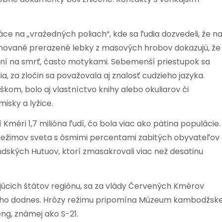
e na „vražedných poliach“, kde sa ľudia dozvedeli, že n
umované prerazené lebky z masových hrobov dokazujú, že
ení na smrť, často motykami. Sebemenší priestupok sa
, za zločin sa považovala aj znalosť cudzieho jazyka.
m, bolo aj vlastníctvo knihy alebo okuliarov či
sky a lyžice.
 Kméri 1,7 milióna ľudí, čo bola viac ako pätina populácie.
h režimov sveta s ôsmimi percentami zabitých obyvateľov
andských Hutuov, ktorí zmasakrovali viac než desatinu
júcich štátov regiónu, sa za vlády Červených Kmérov
toho dodnes. Hrôzy režimu pripomína Múzeum kambodžske
ng, známej ako S-21.