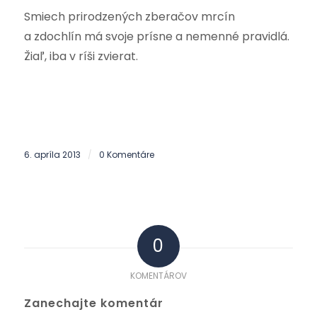
Smiech prirodzených zberačov mrcín
a zdochlín má svoje prísne a nemenné pravidlá.
Žiaľ, iba v ríši zvierat.
6. apríla 2013
0 Komentáre
/
0
KOMENTÁROV
Zanechajte komentár