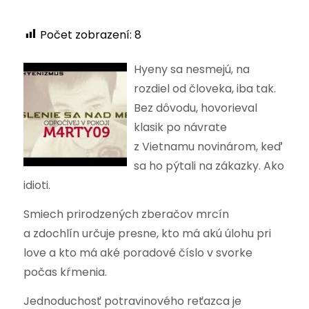
Počet zobrazení:
8
Hyeny sa nesmejú, na
rozdiel od človeka, iba tak.
Bez dôvodu, hovorieval
klasik po návrate
z Vietnamu novinárom, keď
sa ho pýtali na zákazky. Ako
idioti.
Smiech prirodzených zberačov mrcín
a zdochlín určuje presne, kto má akú úlohu pri
love a kto má aké poradové číslo v svorke
počas kŕmenia.
Jednoduchosť potravinového reťazca je