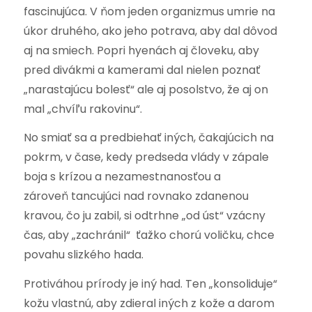
fascinujúca. V ňom jeden organizmus umrie na
úkor druhého, ako jeho potrava, aby dal dôvod
aj na smiech. Popri hyenách aj človeku, aby
pred divákmi a kamerami dal nielen poznať
„narastajúcu bolesť“ ale aj posolstvo, že aj on
mal „chvíľu rakovinu“.
No smiať sa a predbiehať iných, čakajúcich na
pokrm, v čase, kedy predseda vlády v zápale
boja s krízou a nezamestnanosťou a
zároveň tancujúci nad rovnako zdanenou
kravou, čo ju zabil, si odtrhne „od úst“ vzácny
čas, aby „zachránil“ ťažko chorú voličku, chce
povahu slizkého hada.
Protiváhou prírody je iný had. Ten „konsoliduje“
kožu vlastnú, aby zdieral iných z kože a darom