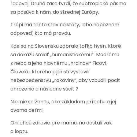
ľadovej. Druhá zase tvrdí, že subtropické pásmo
sa posúva k nám, do strednej Európy.
Trápi ma tento stav neistoty, lebo nepoznám
odpoveď, kto má pravdu.
Kde sa na Slovensku zobralo toľko hyen, ktoré
sa dokážu smiať „humanistickému“ Modrému
z neba a jeho hlavnému „hrdinovi“ Ficovi.
Človeku, ktorého pijáristi vystavili
nebezpečenstvu „rakoviny“, aby vzbudili pocit
ohrozenia a následne súcit ?
Nie, nie so ženou, ako základom príbehu a jej
dvoma deťmi.
Oni chcú zdravie pre mamu, no dostali vak
a loptu.