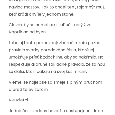
najviac mostov. Tak to chcel ten „tajomný“ muž,
keď krátil chvíle v jednom stane.
Človek by sa nemal prestať učiť celý život.
Napríklad od hyen.
Lebo aj tento prirodzený zberač mrcín pozná
pravidlo svorky poradového čísla, ktoré jej
umožňuje prísť k zdochline, aby sa nakŕmila. No
rešpektuje aj druhé základné pravidlo, že za ňou
sú ďalší, ktorí čakajú na svoj kus mrciny.
Vieme, že najlepšie sa smeje s plným bruchom
a pred televízorom.
Nie všetci.
Jedná časť vedcov hovorí o nastupujúcej dobe