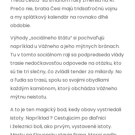
Tretia cesta“ sa šmahom ruky zmenila na R1.
Prečo nie, bratia Česi majú tridsaťročnú vojnu
a my splátkový kalendár na rovnako dlhé
obdobie.
Výhody „sociálneho štátu“ si pochvaľujú
napríklad u Vážneho a jeho mýtnych bránach.
Tu v tomto sociálnom raji sa podpredseda vlády
trasie nedočkavosťou odpovede na otázku, kto
sú tie tri slečny, čo zvládli tender za miliardy. No
a ľudia sa trasú, spolu so svojimi obydliami
každým kamiónom, ktorý obchádza Vážneho
mýtnu neistotu.
A to je ten magický bod, kedy obavy vystriedali
istoty. Napríklad ? Cestujúcim po diaľnici
i železnici boli, ako prvým, vystavené istoty.
Mosty na Slovensku stavia firma, ktorej padlo