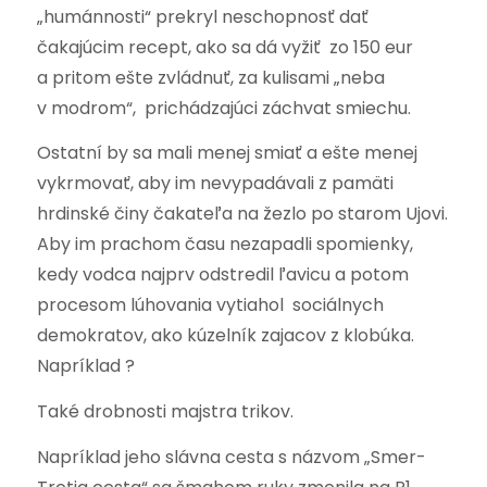
„humánnosti“ prekryl neschopnosť dať
čakajúcim recept, ako sa dá vyžiť zo 150 eur
a pritom ešte zvládnuť, za kulisami „neba
v modrom“, prichádzajúci záchvat smiechu.
Ostatní by sa mali menej smiať a ešte menej
vykrmovať, aby im nevypadávali z pamäti
hrdinské činy čakateľa na žezlo po starom Ujovi.
Aby im prachom času nezapadli spomienky,
kedy vodca najprv odstredil ľavicu a potom
procesom lúhovania vytiahol sociálnych
demokratov, ako kúzelník zajacov z klobúka.
Napríklad ?
Také drobnosti majstra trikov.
Napríklad jeho slávna cesta s názvom „Smer-