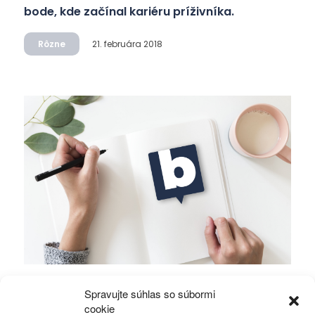
bode, kde začínal kariéru príživníka.
Rôzne
21. februára 2018
Chystanému volebnému podvodu dal
Spravujte súhlas so súbormi
Traktorista Pelegríny dobrý základ.
cookie