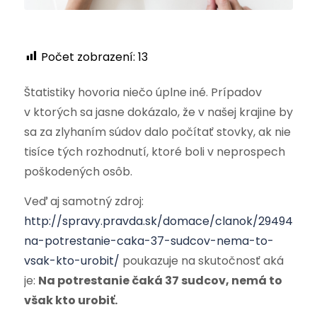
Počet zobrazení:
13
Štatistiky hovoria niečo úplne iné. Prípadov
v ktorých sa jasne dokázalo, že v našej krajine by
sa za zlyhaním súdov dalo počítať stovky, ak nie
tisíce tých rozhodnutí, ktoré boli v neprospech
poškodených osôb.
Veď aj samotný zdroj:
http://spravy.pravda.sk/domace/clanok/294941-
na-potrestanie-caka-37-sudcov-nema-to-
vsak-kto-urobit/
poukazuje na skutočnosť aká
je:
Na potrestanie čaká 37 sudcov, nemá to
však kto urobiť.