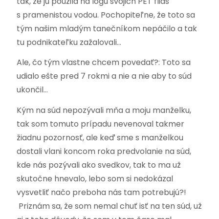
tak, že ju použila na logu svojich PET fliaš
s pramenistou vodou. Pochopiteľne, že toto sa
tým našim mladým tanečníkom nepáčilo a tak
tu podnikateľku zažalovali…
Ale, čo tým vlastne chcem povedať?: Toto sa
udialo ešte pred 7 rokmi a nie a nie aby to súd
ukončil…
Kým na súd nepozývali mňa a moju manželku,
tak som tomuto prípadu nevenoval takmer
žiadnu pozornosť, ale keď sme s manželkou
dostali vlani koncom roka predvolanie na súd,
kde nás pozývali ako svedkov, tak to ma už
skutočne hnevalo, lebo som si nedokázal
vysvetliť načo preboha nás tam potrebujú?!
Priznám sa, že som nemal chuť isť na ten súd, už