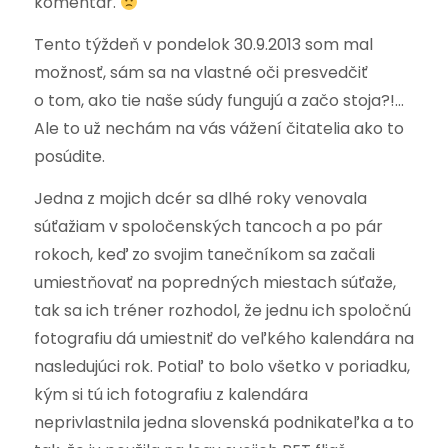
komentár.
Tento týždeň v pondelok 30.9.2013 som mal
možnosť, sám sa na vlastné oči presvedčiť
o tom, ako tie naše súdy fungujú a začo stoja?!…
Ale to už nechám na vás vážení čitatelia ako to
posúdite.
Jedna z mojich dcér sa dlhé roky venovala
súťažiam v spoločenských tancoch a po pár
rokoch, keď zo svojim tanečníkom sa začali
umiestňovať na popredných miestach súťaže,
tak sa ich tréner rozhodol, že jednu ich spoločnú
fotografiu dá umiestniť do veľkého kalendára na
nasledujúci rok. Potiaľ to bolo všetko v poriadku,
kým si tú ich fotografiu z kalendára
neprivlastnila jedna slovenská podnikateľka a to