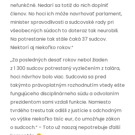
nefunkčné. Nedarí sa totiž do nich doplniť
členov. No hoci ich môže navrhovať parlament,
minister spravodlivosti a sudcovské rady pri
všeobecných súdoch to doteraz tak neurobili.
Na potrestanie tak stále čaká 37 sudcov.
Niektorí aj niekoľko rokov.“
„Za posledných desať rokov nebol žiaden
z 1 300 sudcov potrestaný vyzlečením z talára,
hoci návrhov bolo viac. Sudcovia sa pred
takýmto právoplatným rozhodnutím vtedy ešte
fungujúceho disciplinárneho súdu a odvolaním
prezidentom sami vzdali funkcie. Namiesto
tvrdého trestu tak odišli z justície s odchodným
vo výške niekoľko tisíc eur, čo umožňuje zákon
o sudcoch.“ – Toto už naozaj nepotrebuje ďalší