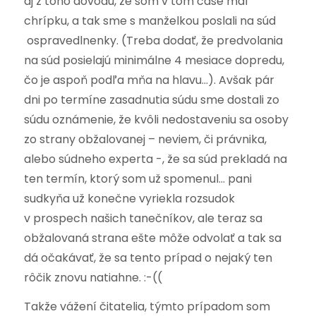
aj z toho dôvodu, že som v tom čase mal
chrípku, a tak sme s manželkou poslali na súd
ospravedlnenky. (Treba dodať, že predvolania
na súd posielajú minimálne 4 mesiace dopredu,
čo je aspoň podľa mňa na hlavu…). Avšak pár
dni po termíne zasadnutia súdu sme dostali zo
súdu oznámenie, že kvôli nedostaveniu sa osoby
zo strany obžalovanej – neviem, či právnika,
alebo súdneho experta -, že sa súd prekladá na
ten termín, ktorý som už spomenul… pani
sudkyňa už konečne vyriekla rozsudok
v prospech našich tanečníkov, ale teraz sa
obžalovaná strana ešte môže odvolať a tak sa
dá očakávať, že sa tento prípad o nejaký ten
rôčik znovu natiahne. :-((
Takže vážení čitatelia, týmto prípadom som