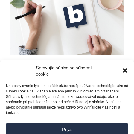
Položili ste si otázku, kedy naposledy boli za
Spravujte súhlas so súbormi
vami vaši politici?!
cookie
Na poskytovanie tých najlepších skúseností používame technológie, ako sú
Rôzne
27. apríla 2016
súbory cookie na ukladanie a/alebo prístup k informáciám o zariadení.
Súhlas s týmito technológiami nám umožní spracovávať údaje, ako je
správanie pri prehliadaní alebo jedinečné ID na tejto stránke. Nesúhlas
alebo odvolanie súhlasu môže nepriaznivo ovplyvniť určité vlastnosti a
funkcie.
Kontakt
Prijať
Pravidlá používania