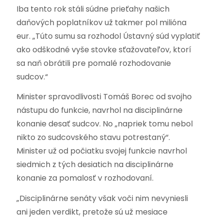
Iba tento rok stáli súdne prieťahy našich
daňových poplatníkov už takmer pol milióna
eur. „Túto sumu sa rozhodol Ústavný súd vyplatiť
ako odškodné vyše stovke sťažovateľov, ktorí
sa naň obrátili pre pomalé rozhodovanie
sudcov.“
Minister spravodlivosti Tomáš Borec od svojho
nástupu do funkcie, navrhol na disciplinárne
konanie desať sudcov. No „napriek tomu nebol
nikto zo sudcovského stavu potrestaný“.
Minister už od počiatku svojej funkcie navrhol
siedmich z tých desiatich na disciplinárne
konanie za pomalosť v rozhodovaní.
„Disciplinárne senáty však voči nim nevyniesli
ani jeden verdikt, pretože sú už mesiace