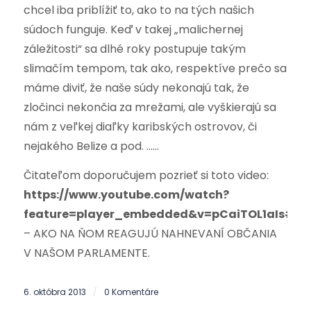
chcel iba priblížiť to, ako to na tých našich
súdoch funguje. Keď v takej „malichernej
záležitosti“ sa dlhé roky postupuje takým
slimačím tempom, tak ako, respektíve prečo sa
máme diviť, že naše súdy nekonajú tak, že
zločinci nekončia za mrežami, ale vyškierajú sa
nám z veľkej diaľky karibských ostrovov, či
nejakého Belize a pod. ……
Čitateľom doporučujem pozrieť si toto video:
https://www.youtube.com/watch?
feature=player_embedded&v=pCaiTOL1aIs#t=
– AKO NA ŇOM REAGUJÚ NAHNEVANÍ OBČANIA
V NAŠOM PARLAMENTE.
6. októbra 2013
0 Komentáre
/