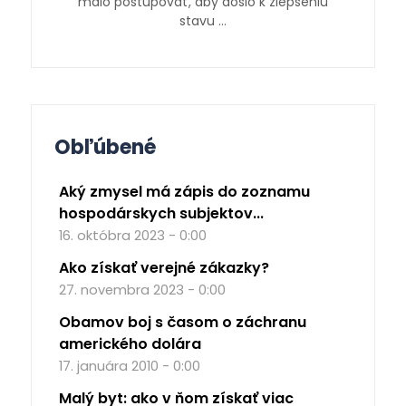
malo postupovať, aby došlo k zlepšeniu
stavu …
Obľúbené
Aký zmysel má zápis do zoznamu
hospodárskych subjektov...
16. októbra 2023 - 0:00
Ako získať verejné zákazky?
27. novembra 2023 - 0:00
Obamov boj s časom o záchranu
amerického dolára
17. januára 2010 - 0:00
Malý byt: ako v ňom získať viac