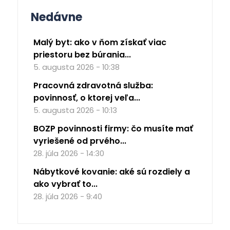
Nedávne
Malý byt: ako v ňom získať viac
priestoru bez búrania...
5. augusta 2026 - 10:38
Pracovná zdravotná služba:
povinnosť, o ktorej veľa...
5. augusta 2026 - 10:13
BOZP povinnosti firmy: čo musíte mať
vyriešené od prvého...
28. júla 2026 - 14:30
Nábytkové kovanie: aké sú rozdiely a
ako vybrať to...
28. júla 2026 - 9:40