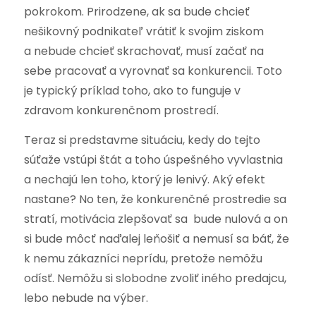
pokrokom. Prirodzene, ak sa bude chcieť
nešikovný podnikateľ vrátiť k svojim ziskom
a nebude chcieť skrachovať, musí začať na
sebe pracovať a vyrovnať sa konkurencii. Toto
je typický príklad toho, ako to funguje v
zdravom konkurenčnom prostredí.
Teraz si predstavme situáciu, kedy do tejto
súťaže vstúpi štát a toho úspešného vyvlastnia
a nechajú len toho, ktorý je lenivý. Aký efekt
nastane? No ten, že konkurenčné prostredie sa
stratí, motivácia zlepšovať sa bude nulová a on
si bude môcť naďalej leňošiť a nemusí sa báť, že
k nemu zákazníci neprídu, pretože nemôžu
odísť. Nemôžu si slobodne zvoliť iného predajcu,
lebo nebude na výber.