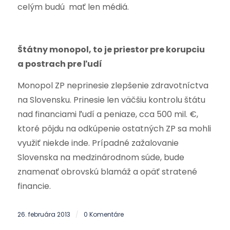
celým budú mať len médiá.
Štátny monopol, to je priestor pre korupciu
a postrach pre ľudí
Monopol ZP neprinesie zlepšenie zdravotníctva
na Slovensku. Prinesie len väčšiu kontrolu štátu
nad financiami ľudí a peniaze, cca 500 mil. €,
ktoré pôjdu na odkúpenie ostatných ZP sa mohli
využiť niekde inde. Prípadné zažalovanie
Slovenska na medzinárodnom súde, bude
znamenať obrovskú blamáž a opäť stratené
financie.
26. februára 2013
0 Komentáre
/