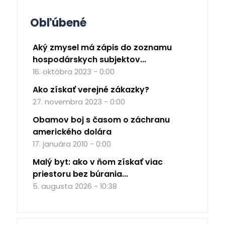
Obľúbené
Aký zmysel má zápis do zoznamu
hospodárskych subjektov...
16. októbra 2023 - 0:00
Ako získať verejné zákazky?
27. novembra 2023 - 0:00
Obamov boj s časom o záchranu
amerického dolára
17. januára 2010 - 0:00
Malý byt: ako v ňom získať viac
priestoru bez búrania...
5. augusta 2026 - 10:38