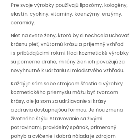
Pre svoje výrobky používajú lipozómy, kolagény,
elastín, cyokiny, vitamíny, koenzýmy, enzýmy,
ceramidy.
Niet na svete ženy, ktorá by si nechcela uchovať
krásnu pleť, vnútornú krásu a príjemný vzhľad
i s pribúdajúcimi rokmi. Hoci kozmetické výrobky
sú pomerne drahé, milióny žien ich považujú za
nevyhnutné k udržaniu si mladistvého vzhľadu.
Každý je sám sebe strojcom šťastia a výrobky
kozmetického priemyslu môžu byť tvorcom
krásy, ale ja som za udržiavanie si krásy
a zdravia dostupnejšou formou. Je ňou zmena
životného štýlu. Stravovanie sa živými
potravinami, pravidelný spánok, primeraný
pohyb a cvičenie i dobrá nálada je zdrojom