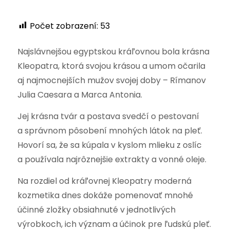
Počet zobrazení:
53
Najslávnejšou egyptskou kráľovnou bola krásna
Kleopatra, ktorá svojou krásou a umom očarila
aj najmocnejších mužov svojej doby – Rímanov
Julia Caesara a Marca Antonia.
Jej krásna tvár a postava svedčí o pestovaní
a správnom pôsobení mnohých látok na pleť.
Hovorí sa, že sa kúpala v kyslom mlieku z oslíc
a používala najrôznejšie extrakty a vonné oleje.
Na rozdiel od kráľovnej Kleopatry moderná
kozmetika dnes dokáže pomenovať mnohé
účinné zložky obsiahnuté v jednotlivých
výrobkoch, ich význam a účinok pre ľudskú pleť.