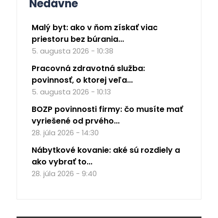
Nedávne
Malý byt: ako v ňom získať viac
priestoru bez búrania...
5. augusta 2026 - 10:38
Pracovná zdravotná služba:
povinnosť, o ktorej veľa...
5. augusta 2026 - 10:13
BOZP povinnosti firmy: čo musíte mať
vyriešené od prvého...
28. júla 2026 - 14:30
Nábytkové kovanie: aké sú rozdiely a
ako vybrať to...
28. júla 2026 - 9:40