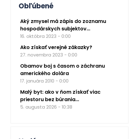
Obľúbené
Aký zmysel má zápis do zoznamu
hospodárskych subjektov...
16. októbra 2023 - 0:00
Ako získať verejné zákazky?
27. novembra 2023 - 0:00
Obamov boj s časom o záchranu
amerického dolára
17. januára 2010 - 0:00
Malý byt: ako v ňom získať viac
priestoru bez búrania...
5. augusta 2026 - 10:38