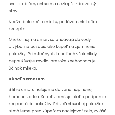
svoj problém, ani sa mu nezlepšil zdravotný
stav.
Keďže bola reč o mlieku, pridávam niekoľko
receptov.
Mlieko, najmä cmar, sa pridávajú do vody
a výborne pôsobia ako kúpeľ na zjemnenie
pokožky. Pri mliečnych kúpeľoch však nikdy
nepoužívajte mydlo, pretože znehodnocuje
účinok mlieka.
Kúpeľ s cmarom
3 litre cmaru nalejeme do vane naplnenej
horúcou vodou. Kúpeľ zjemňuje pleť a podporuje
regeneráciu pokožky. Pri veľmi suchej pokožke
si môžeme pred kúpeľom naolejovať telo, zvlášť