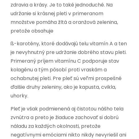
zdravia a krásy. Je to také jednoduché. Na
udržanie si krásnej pleti v primeranom
množstve pomáha žltá a oranžová zelenina,
pretože obsahuje
ß-karotény, ktoré dodávajú telu vitamín A a ten
je nevyhnutný pre udržanie dobrého stavu pleti.
Primeraný príjem vitamínu C podporuje stav
kolagénu a tým pôsobí proti vraskám a
ochabnutej pleti. Pre pleť sú veľmi prospešné
ďalšie druhy zeleniny, ako je kapusta, cvikla,
uhorky.
Pleť je však podmienená aj čistotou nášho tela
zvnútra a preto je žiaduce zachovať si dobrú
náladu za každých okolnosti, pretože
negatívnymi emóciami nikto nikdy nevyriešil ani