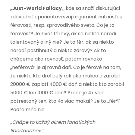
„
Just-World Fallacy
„, kde sa snaží diskutujúci
zdôvodniť oponentovi svoj argument nutnosťou
férovosti, resp. spravodlivého sveta. Čo je to
férovosť? Je život férový, ak sa niekto narodí
talentovaný a iný nie? Je to fér, ak sa niekto
narodí postihnutý a niekto zdravý? Ak to
chápeme ako rovnosť, potom rovnako
„neférová“ je aj rovná daň. Čo je férové na tom,
že niekto kto drel celý rok ako mulica a zarobil
20000 € zaplatí 4000 € daň a niekto kto zarobil
5000 € len 1000 € daň? Prečo je 4x viac
potrestaný ten, kto 4x viac makal? Je to „fér“?
Podľa mňa nie.
„Chápe to každý okrem fanatických
libertariánov.“