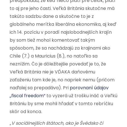
predpokladá, že keď niečo platí pre celok, platí
to aj pre jeho časti. Veľká Británia skutočne má
takúto sadzbu dane a skutočne to je z
globálneho merítka liberálna ekonomika, aj keď
ich 14. pozíciu v poradí najslobodnejších krajín
by som tiež mohol komentovať takým
spôsobom, že sa nachádzajú za krajinami ako
Chile (7.) a Mauricius (8.), no natoľko sa
neznížim. Čo je dôležitejšie povedať je to, že
Veľká Británia nie je VĎAKA daňovému
zaťaženiu tam kde je, no napriek nemu (pričom
naďalej sa prepadáva). Pri
porovnaní údajov
„fiscal freedom“
to vyzerá už trošku ináč a Veľkú
Britániu by sme mohli hľadať v tomto rebríčku
skôr od konca.
„V sociálnejších štátoch, ako je Švédsko či