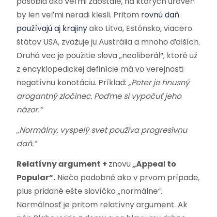
pôsobia ako veľmi zaostalé, na ktorých úroveň
by len veľmi neradi klesli. Pritom
rovnú daň
používajú aj krajiny
ako Litva, Estónsko, viacero
štátov USA, zvažuje ju Austrália a mnoho ďalších.
Druhá vec je použitie slova „neoliberál“, ktoré už
z encyklopedickej definície má vo verejnosti
negatívnu konotáciu. Príklad:
„Peter je hnusný
arogantný zločinec. Poďme si vypočuť jeho
názor.“
„Normálny, vyspelý svet používa progresívnu
daň.“
Relatívny argument +
znovu
„Appeal to
Popular“.
Niečo podobné ako v prvom prípade,
plus pridané ešte slovíčko „normálne“.
Normálnosť je pritom relatívny argument. Ak