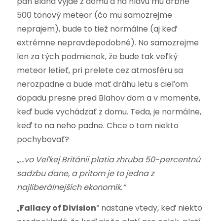
pán Blaha vyjde z domu a na hlavu mu drbne
500 tonový meteor (čo mu samozrejme
neprajem), bude to tiež normálne (aj keď
extrémne nepravdepodobné). No samozrejme
len za tých podmienok, že bude tak veľký
meteor letieť, pri prelete cez atmosféru sa
nerozpadne a bude mať dráhu letu s cieľom
dopadu presne pred Blahov dom a v momente,
keď bude vychádzať z domu. Teda, je normálne,
keď to na neho padne. Chce o tom niekto
pochybovať?
„…vo Veľkej Británii platia zhruba 50-percentnú
sadzbu dane, a pritom je to jedna z
najliberálnejších ekonomík.“
„
Fallacy of Division
“ nastane vtedy, keď niekto