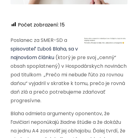
Počet zobrazení:
15
Poslanec za SMER-SD a
spisovateľ
Ľuboš Blaha, sa v
najnovšom článku
(ktorý je pre svoj „cenný“
obsah spoplatnený) v Hospodárskych novinách
pod titulkom „Prečo mi nebude ľúto za rovnou
daňou“ vyjadril v skratke k tomu, prečo je rovná
daň zlá a prečo potrebujeme zdaňovať
progresívne.
Blaha odmieta argumenty oponentov, že
ľavičiari neponúkajú žiadne štúdie a že dokážu
na jednu A4 zosmoliť jej obhajobu. Ďalej tvrdí, že