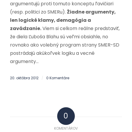
argumentujú proti tomuto konceptu ľavičiari
(resp. politici zo SMERu).
Žiadne argumenty,
len logické klamy, demagógia a
zavádzanie.
Viem si celkom reálne predstaviť,
že diela Ľuboša Blahu sú veľmi obsiahle, no
rovnako ako volebný program strany SMER-SD
postrádajú akúkoľvek logiku a vecné
argumenty…
20. októbra 2012
0 Komentáre
/
0
KOMENTÁROV