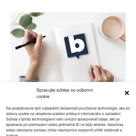
Spravujte súhlas so súbormi
Memorandum slobodného ovčana
cookie
Na poskytovanie tých najlepších skúseností používame technológie, ako sú
Politika
18. novembra 2012
súbory cookie na ukladanie a/alebo prístup k informáciám o zariadení.
Súhlas s týmito technológiami nám umožní spracovávať údaje, ako je
správanie pri prehliadaní alebo jedinečné ID na tejto stránke. Nesúhlas
alebo odvolanie súhlasu môže nepriaznivo ovplyvniť určité vlastnosti a
funkcie.