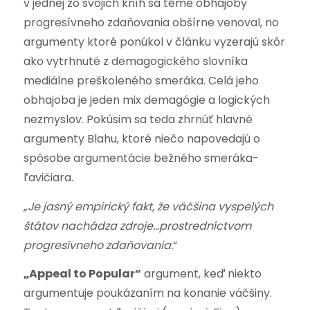
v jednej zo svojich kníh sa téme obhajoby
progresívneho zdaňovania obšírne venoval, no
argumenty ktoré ponúkol v článku vyzerajú skôr
ako vytrhnuté z demagogického slovníka
mediálne preškoleného smeráka. Celá jeho
obhajoba je jeden mix demagógie a logických
nezmyslov. Pokúsim sa teda zhrnúť hlavné
argumenty Blahu, ktoré niečo napovedajú o
spôsobe argumentácie bežného smeráka-
ľavičiara.
„
Je jasný empirický fakt, že väčšina vyspelých
štátov nachádza zdroje…prostredníctvom
progresívneho zdaňovania.
“
„Appeal to Popular“
argument, keď niekto
argumentuje poukázaním na konanie väčšiny.