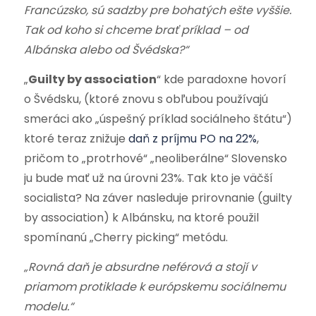
Francúzsko, sú sadzby pre bohatých ešte vyššie.
Tak od koho si chceme brať príklad – od
Albánska alebo od Švédska?“
„
Guilty by association
“ kde paradoxne hovorí
o Švédsku, (ktoré znovu s obľubou používajú
smeráci ako „úspešný príklad sociálneho štátu“)
ktoré teraz znižuje
daň z príjmu PO na 22%
,
pričom to „protrhové“ „neoliberálne“ Slovensko
ju bude mať už na úrovni 23%. Tak kto je väčší
socialista? Na záver nasleduje prirovnanie (guilty
by association) k Albánsku, na ktoré použil
spomínanú „Cherry picking“ metódu.
„Rovná daň je absurdne neférová a stojí v
priamom protiklade k európskemu sociálnemu
modelu.“