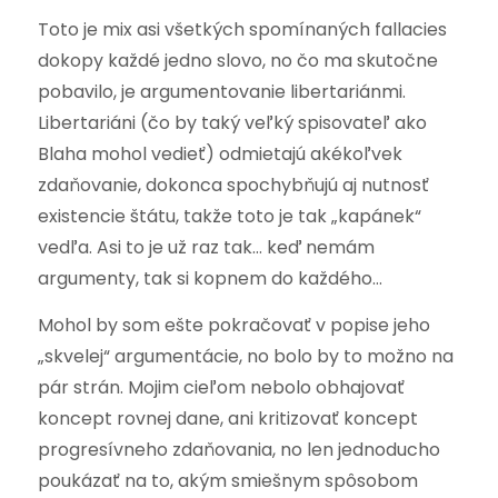
Toto je mix asi všetkých spomínaných fallacies
dokopy každé jedno slovo, no čo ma skutočne
pobavilo, je argumentovanie libertariánmi.
Libertariáni (čo by taký veľký spisovateľ ako
Blaha mohol vedieť) odmietajú akékoľvek
zdaňovanie, dokonca spochybňujú aj nutnosť
existencie štátu, takže toto je tak „kapánek“
vedľa. Asi to je už raz tak… keď nemám
argumenty, tak si kopnem do každého…
Mohol by som ešte pokračovať v popise jeho
„skvelej“ argumentácie, no bolo by to možno na
pár strán. Mojim cieľom nebolo obhajovať
koncept rovnej dane, ani kritizovať koncept
progresívneho zdaňovania, no len jednoducho
poukázať na to, akým smiešnym spôsobom