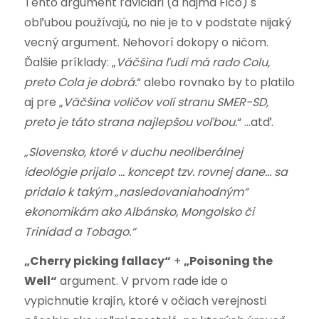
Tento argument ľavičiari (a najmä Fico) s
obľubou používajú, no nie je to v podstate nijaký
vecný argument. Nehovorí dokopy o ničom.
Ďalšie príklady: „
Väčšina ľudí má rado Colu,
preto Cola je dobrá.
“ alebo rovnako by to platilo
aj pre „
Väčšina voličov volí stranu SMER-SD,
preto je táto strana najlepšou voľbou.
“ …atď.
„Slovensko, ktoré v duchu neoliberálnej
ideológie prijalo … koncept tzv. rovnej dane… sa
pridalo k takým „nasledovaniahodným“
ekonomikám ako Albánsko, Mongolsko či
Trinidad a Tobago.“
„Cherry picking fallacy“
+
„Poisoning the
Well“
argument. V prvom rade ide o
vypichnutie krajín, ktoré v očiach verejnosti