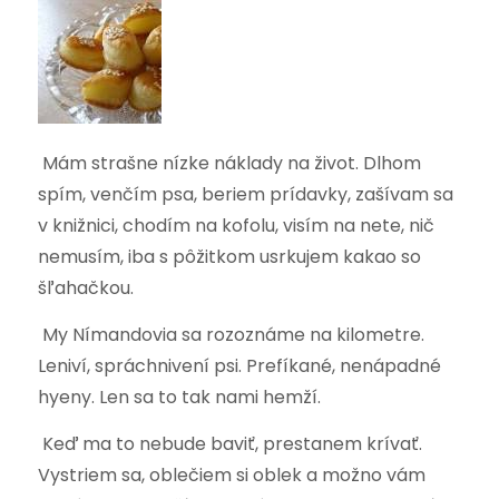
Mám strašne nízke náklady na život. Dlhom
spím, venčím psa, beriem prídavky, zašívam sa
v knižnici, chodím na kofolu, visím na nete, nič
nemusím, iba s pôžitkom usrkujem kakao so
šľahačkou.
My Nímandovia sa rozoznáme na kilometre.
Leniví, spráchnivení psi. Prefíkané, nenápadné
hyeny. Len sa to tak nami hemží.
Keď ma to nebude baviť, prestanem krívať.
Vystriem sa, oblečiem si oblek a možno vám