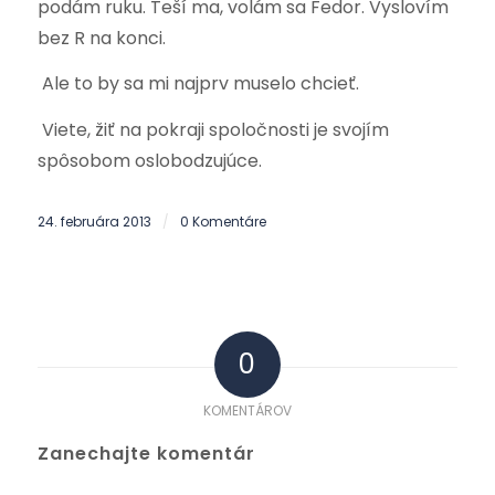
podám ruku. Teší ma, volám sa Fedor. Vyslovím
bez R na konci.
Ale to by sa mi najprv muselo chcieť.
Viete, žiť na pokraji spoločnosti je svojím
spôsobom oslobodzujúce.
24. februára 2013
0 Komentáre
/
0
KOMENTÁROV
Zanechajte komentár