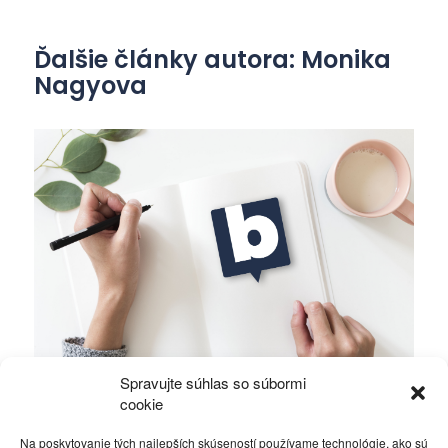
Ďalšie články autora: Monika
Nagyova
Spravujte súhlas so súbormi
Dokonalá svokra
cookie
Na poskytovanie tých najlepších skúseností používame technológie, ako sú
Rôzne
4. marca 2013