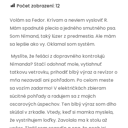
Počet zobrazení:
12
Volám sa Fedor. Krívam a neviem vysloviť R.
Mám spadnuté plecia a jedného smutného psa.
Som Nímand, taký lúzer z predmestia. Ale mám
sa lepšie ako vy. Oklamal som systém.
Myslíte, že fešáci z dopravného kontrolujú
Nímanda? Stačí odohnať mole, vytiahnuť
tatkovu vetrovku, prihodiť blbý výraz a revízor o
mňa nezavadí ani pohľadom. Po celom meste
sa vozím zadarmo! V električkách zbieram
súcitné pohľady a radujem sa z mojich
oscarových úspechov. Ten blbý výraz som dlho
skúšal v zrkadle. Vtedy, keď si mamka myslela,
že vystrihujem loďky. Zavolala ma k stolu až