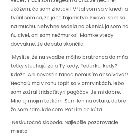
večer. Tlačil som segedín a ona, že nech jej
ukážem, čo som zhotovil. Vŕtal som sa v knedli a
tváril som sa, že je to tajomstvo. Fixoval som sa
na muchu. Nehybne sedela na okenici, ja som na
ňu civel, ani som nežmurkol. Mamke vtedy
docvakne, že debata skončila.
Myslíte, že na svadbe môjho bratranca do mňa
tetky štuchajú, že a Ty kedy, Fedorko, kedy?
Kdeže. Ani nevestin tanec nemusím absolvovať!
Nechajú ma v rohu topiť sa v omrvinkách, lebo
som zožral tridsaťštyri pagáčov. Je mi dobre.
Mne aj mojim tetkám. Som len na oštaru, dobre
že som tam, kde som. Patrím do kúta.
Neskutočná sloboda. Najlepšie pozorovacie
miesto.