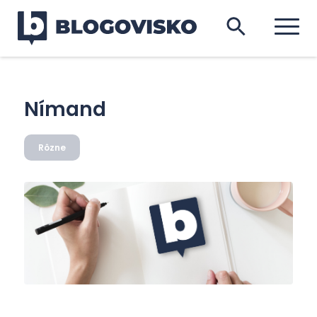
Nímand
Rôzne