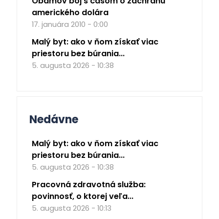
Obamov boj s časom o záchranu
amerického dolára
17. januára 2010 - 0:00
Malý byt: ako v ňom získať viac
priestoru bez búrania...
5. augusta 2026 - 10:38
Nedávne
Malý byt: ako v ňom získať viac
priestoru bez búrania...
5. augusta 2026 - 10:38
Pracovná zdravotná služba:
povinnosť, o ktorej veľa...
5. augusta 2026 - 10:13