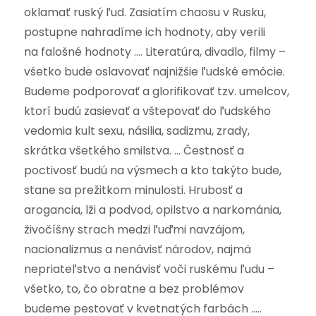
oklamať ruský ľud. Zasiatím chaosu v Rusku,
postupne nahradíme ich hodnoty, aby verili
na falošné hodnoty …. Literatúra, divadlo, filmy –
všetko bude oslavovať najnižšie ľudské emócie.
Budeme podporovať a glorifikovať tzv. umelcov,
ktorí budú zasievať a vštepovať do ľudského
vedomia kult sexu, násilia, sadizmu, zrady,
skrátka všetkého smilstva. … Čestnosť a
poctivosť budú na výsmech a kto takýto bude,
stane sa prežitkom minulosti. Hrubosť a
arogancia, lži a podvod, opilstvo a narkománia,
živočíšny strach medzi ľuďmi navzájom,
nacionalizmus a nenávisť národov, najmä
nepriateľstvo a nenávisť voči ruskému ľudu –
všetko, to, čo obratne a bez problémov
budeme pestovať v kvetnatých farbách …..