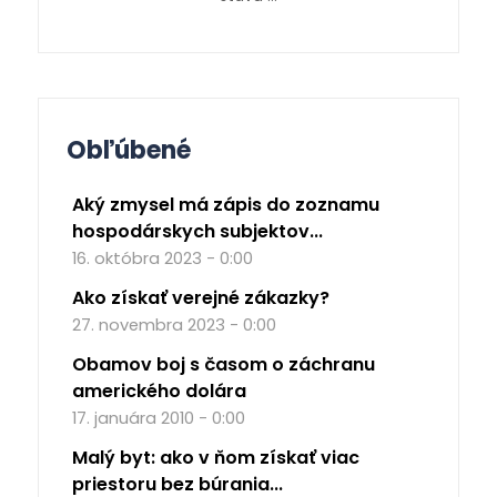
Obľúbené
Aký zmysel má zápis do zoznamu
hospodárskych subjektov...
16. októbra 2023 - 0:00
Ako získať verejné zákazky?
27. novembra 2023 - 0:00
Obamov boj s časom o záchranu
amerického dolára
17. januára 2010 - 0:00
Malý byt: ako v ňom získať viac
priestoru bez búrania...