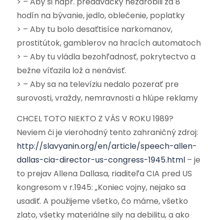
> – Aby si napr. predavačky nezarobili za 8
hodín na bývanie, jedlo, oblečenie, poplatky
> – Aby tu bolo desaťtisíce narkomanov,
prostitútok, gamblerov na hracích automatoch
> – Aby tu vládla bezohľadnosť, pokrytectvo a
bežne víťazila lož a nenávisť.
> – Aby sa na televíziu nedalo pozerať pre
surovosti, vraždy, nemravnosti a hlúpe reklamy
CHCEL TOTO NIEKTO Z VÁS V ROKU 1989?
Neviem či je vierohodný tento zahraničný zdroj:
http://slavyanin.org/en/article/speech-allen-
dallas-cia-director-us-congress-1945.html
– je
to prejav Allena Dallasa, riaditeľa CIA pred US
kongresom v r.1945: „Koniec vojny, nejako sa
usadiť. A použijeme všetko, čo máme, všetko
zlato, všetky materiálne sily na debilitu, a ako