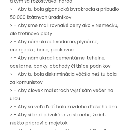
a tým sa rozoštvával národ
> – Aby tu bola gigantická byrokracia a pribudlo
50 000 štátnych úradníkov
> – Aby sme mali rovnaké ceny ako v Nemecku,
ale tretinové platy
> – Aby nám ukradli vodárne, plynárne,
energetiku, bane, pieskovne
> – Aby nám ukradli cementárne, tehelne,
oceliarne, banky, obchody či tisíce podnikov
> – Aby tu bola diskriminácia väčšia než tu bola
za komunistov
> – Aby človek mal strach vyjsť sám večer na
ulicu
> – Aby sa veľa ľudí bálo každého ďalšieho dňa
> – Aby si brali advokáta zo strachu, že ich
niekto pripraví o majetok