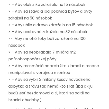
> – Aby elektrika zdražela na 15 násobok
> – Aby sa stavala iba polovica bytov a byty
zdraželi na 50 násobok
> – Aby uhlie a drevo zdraželo na 15 násobok
> – Aby cestovné zdraželo na 32 násobok
>- Aby mnohé lieky boli zdražené na 100
násobok
> – Aby sa neobrábalo 7 miliárd m2
poľnohospodárskej pôdy
> – Aby masmédiá nepretržite klamali a mocne
manipulovali s verejnou mienkou
> – Aby sa vybili 2 milióny kusov hovädzieho
dobytka a trávu tak nemá kto žrať (iba ak ju
budú jesť bezdomovci a tí, ktorí sa ocitli na
hranici chudoby.)