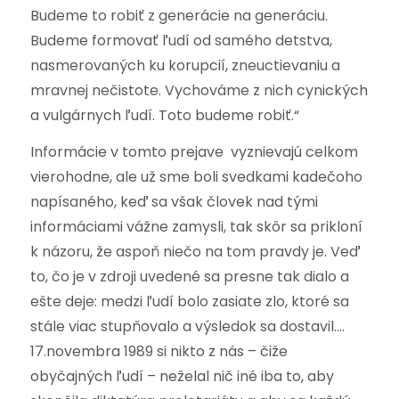
Budeme to robiť z generácie na generáciu.
Budeme formovať ľudí od samého detstva,
nasmerovaných ku korupcií, zneuctievaniu a
mravnej nečistote. Vychováme z nich cynických
a vulgárnych ľudí. Toto budeme robiť.“
Informácie v tomto prejave vyznievajú celkom
vierohodne, ale už sme boli svedkami kadečoho
napísaného, keď sa však človek nad tými
informáciami vážne zamysli, tak skôr sa prikloní
k názoru, že aspoň niečo na tom pravdy je. Veď
to, čo je v zdroji uvedené sa presne tak dialo a
ešte deje: medzi ľudí bolo zasiate zlo, ktoré sa
stále viac stupňovalo a výsledok sa dostavil….
17.novembra 1989 si nikto z nás – čiže
obyčajných ľudí – neželal nič iné iba to, aby