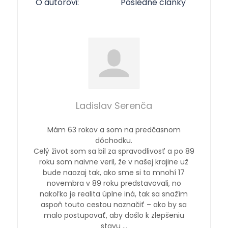
O autorovi:
Posledné články
Ladislav Serenča
Mám 63 rokov a som na predčasnom
dôchodku.
Celý život som sa bil za spravodlivosť a po 89
roku som naivne veril, že v našej krajine už
bude naozaj tak, ako sme si to mnohí 17
novembra v 89 roku predstavovali, no
nakoľko je realita úplne iná, tak sa snažím
aspoň touto cestou naznačiť – ako by sa
malo postupovať, aby došlo k zlepšeniu
stavu …