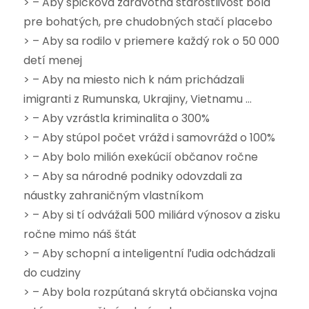
> – Aby špičková zdravotná starostlivosť bola
pre bohatých, pre chudobných stačí placebo
> – Aby sa rodilo v priemere každý rok o 50 000
detí menej
> – Aby na miesto nich k nám prichádzali
imigranti z Rumunska, Ukrajiny, Vietnamu …
> – Aby vzrástla kriminalita o 300%
> – Aby stúpol počet vrážd i samovrážd o 100%
> – Aby bolo milión exekúcií občanov ročne
> – Aby sa národné podniky odovzdali za
náustky zahraničným vlastníkom
> – Aby si tí odvážali 500 miliárd výnosov a zisku
ročne mimo náš štát
> – Aby schopní a inteligentní ľudia odchádzali
do cudziny
> – Aby bola rozpútaná skrytá občianska vojna