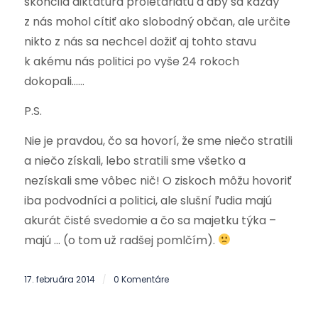
skončila diktatúra proletariátu a aby sa každý
z nás mohol cítiť ako slobodný občan, ale určite
nikto z nás sa nechcel dožiť aj tohto stavu
k akému nás politici po vyše 24 rokoch
dokopali……
P.S.
Nie je pravdou, čo sa hovorí, že sme niečo stratili
a niečo získali, lebo stratili sme všetko a
nezískali sme vôbec nič! O ziskoch môžu hovoriť
iba podvodníci a politici, ale slušní ľudia majú
akurát čisté svedomie a čo sa majetku týka –
majú … (o tom už radšej pomlčím).
17. februára 2014
0 Komentáre
/