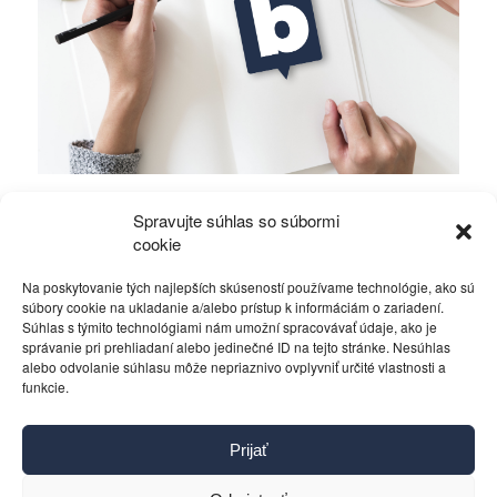
Položili ste si otázku, kedy naposledy boli za
Spravujte súhlas so súbormi
vami vaši politici?!
cookie
Na poskytovanie tých najlepších skúseností používame technológie, ako sú
Rôzne
27. apríla 2016
súbory cookie na ukladanie a/alebo prístup k informáciám o zariadení.
Súhlas s týmito technológiami nám umožní spracovávať údaje, ako je
správanie pri prehliadaní alebo jedinečné ID na tejto stránke. Nesúhlas
alebo odvolanie súhlasu môže nepriaznivo ovplyvniť určité vlastnosti a
funkcie.
Kontakt
Prijať
Pravidlá používania
Reklama