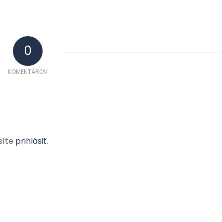
0
KOMENTÁROV
síte
prihlásiť
.