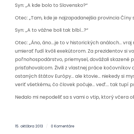
Syn: „A kde bolo to Slovensko?“
Otec: „Tam, kde je najzapadanejšia provincia Číny
Syn: „A to vážne boli tak blbí…?“
Otec: „Áno, áno….je to v historických análoch… vraj
umierať ľudí kvôli exekútorom. Za prezidentov si volil
poľnohospodárstvo, priemysel, dovážali skazené pot
prisťahovalcom. Živili z vlastnej práce kočovníkov
ostaných štátov Európy… ale ktovie… niekedy si mys
veriť všetkému, čo človek počuje… veď…. tak tupí p
Nedalo mi nepodeliť sa s vami o vtip, ktorý včera 
15. októbra 2013
0 Komentáre
/