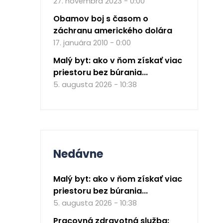
27. novembra 2023 - 0:00
Obamov boj s časom o
záchranu amerického dolára
17. januára 2010 - 0:00
Malý byt: ako v ňom získať viac
priestoru bez búrania...
5. augusta 2026 - 10:38
Nedávne
Malý byt: ako v ňom získať viac
priestoru bez búrania...
5. augusta 2026 - 10:38
Pracovná zdravotná služba: