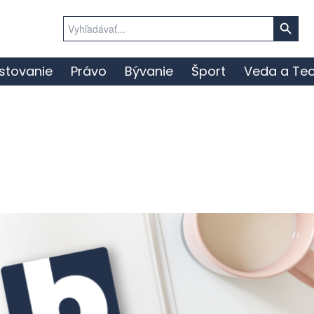
Search Button
Search
for:
stovanie
Právo
Bývanie
Šport
Veda a Tec
e