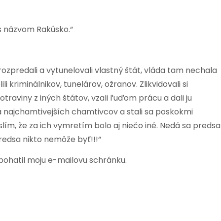
 s názvom Rakúsko.“
 rozpredali a vytunelovali vlastný štát, vláda tam nechala
i kriminálnikov, tunelárov, ožranov. Zlikvidovali si
raviny z iných štátov, vzali ľuďom prácu a dali ju
 a najchamtivejších chamtivcov a stali sa poskokmi
lím, že za ich vymretím bolo aj niečo iné. Nedá sa predsa
redsa nikto nemôže byť!!!“
obohatil moju e-mailovu schránku.