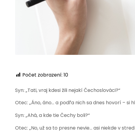
Počet zobrazení:
10
Syn: „Tati, vraj kdesi žili nejakí Čechoslováci?“
Otec: „Áno, áno… a podľa nich sa dnes hovorí – si 
Syn: „Ahá, a kde tie Čechy boli?“
Otec: „No, už sa to presne nevie… asi niekde v st