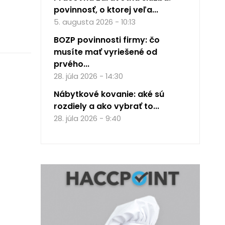
povinnosť, o ktorej veľa...
5. augusta 2026 - 10:13
BOZP povinnosti firmy: čo
musíte mať vyriešené od
prvého...
28. júla 2026 - 14:30
Nábytkové kovanie: aké sú
rozdiely a ako vybrať to...
28. júla 2026 - 9:40