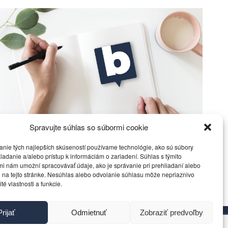
Spravujte súhlas so súbormi cookie
Z dielne Majstra istôt
anie tých najlepších skúseností používame technológie, ako sú súbory
ladanie a/alebo prístup k informáciám o zariadení. Súhlas s týmito
i nám umožní spracovávať údaje, ako je správanie pri prehliadaní alebo
Politika
30. novembra 2014
 na tejto stránke. Nesúhlas alebo odvolanie súhlasu môže nepriaznivo
ité vlastnosti a funkcie.
Prijať
Odmietnuť
Zobraziť predvoľby