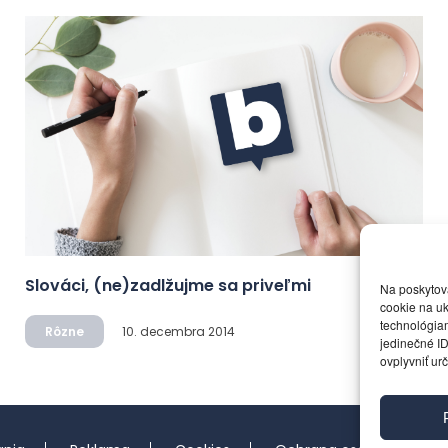
Slováci, (ne)zadlžujme sa priveľmi
Na poskytov
cookie na uk
technológiam
Rôzne
10. decembra 2014
jedinečné ID
ovplyvniť urč