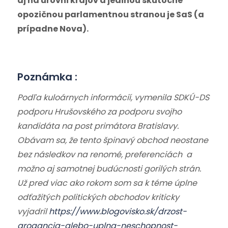
aj na úrovni krajov a jedinou skutočne
opozičnou parlamentnou stranou je SaS (a
prípadne Nova).
Poznámka :
Podľa kuloárnych informácií, vymenila SDKÚ-DS
podporu Hrušovského za podporu svojho
kandidáta na post primátora Bratislavy.
Obávam sa, že tento špinavý obchod neostane
bez následkov na renomé, preferenciách a
možno aj samotnej budúcnosti gorilých strán.
Už pred viac ako rokom som sa k téme úplne
odťažitých politických obchodov kriticky
vyjadril
https://www.blogovisko.sk/drzost-
arogancia-alebo-uplna-neschopnost-