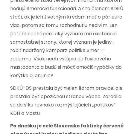
prestretého stola verejných financií, na ktorom
hodujú Smerácki funkcionári. Ak to členom SDKÚ
stačí, ak je ich životným krédom mať o pár euro
viac, potom sa tomu rozhodnutiu nedivím. Len
potom nechápem aký význam má existencia
samostatnej strany, ktorej význam je jediný :
robiť nadržaný komparz politike Smer –
zadarmo. Však nech vstúpia do ľavicového
mastodonta a budú si môcť omočiť rypáčiky do
korýtka aj oni, nie?
SDKÚ-DS prestala byť nielen lídrom pravice, ale
prestala byť opozičnou stranou vôbec. Zaradila
sa do šíku rovnako rozmýšľajúcich „politikov“
KDH a Mostu.
Po dnešku je celé Slovensko fakticky červené