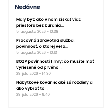
Nedávne
Malý byt: ako v ňom získať viac
priestoru bez búrania...
5. augusta 2026 - 10:38
Pracovná zdravotná služba:
povinnosť, o ktorej veľa...
5. augusta 2026 - 10:13
BOZP povinnosti firmy: čo musíte mať
vyriešené od prvého...
28. júla 2026 - 14:30
Nábytkové kovanie: aké sú rozdiely a
ako vybrať to...
28. júla 2026 - 9:40