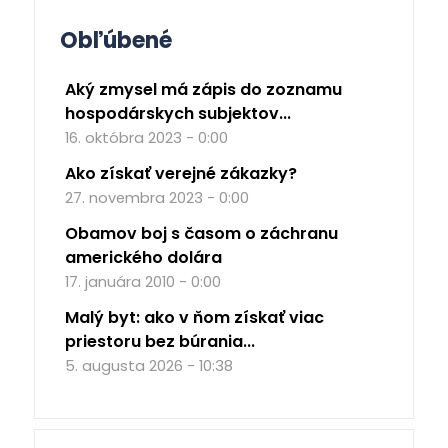
Obľúbené
Aký zmysel má zápis do zoznamu
hospodárskych subjektov...
16. októbra 2023 - 0:00
Ako získať verejné zákazky?
27. novembra 2023 - 0:00
Obamov boj s časom o záchranu
amerického dolára
17. januára 2010 - 0:00
Malý byt: ako v ňom získať viac
priestoru bez búrania...
5. augusta 2026 - 10:38