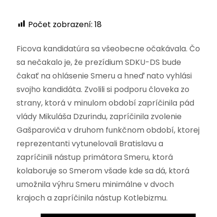
Počet zobrazení:
18
Ficova kandidatúra sa všeobecne očakávala. Čo
sa nečakalo je, že prezídium SDKU-DS bude
čakať na ohlásenie Smeru a hneď nato vyhlási
svojho kandidáta. Zvolili si podporu človeka zo
strany, ktorá v minulom období zapríčinila pád
vlády Mikuláša Dzurindu, zapríčinila zvolenie
Gašparoviča v druhom funkčnom období, ktorej
reprezentanti vytunelovali Bratislavu a
zapríčinili nástup primátora Smeru, ktorá
kolaboruje so Smerom všade kde sa dá, ktorá
umožnila výhru Smeru minimálne v dvoch
krajoch a zapríčinila nástup Kotlebizmu.