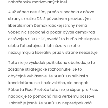
nábožensky motivovaných ideí.
A už vôbec netuším, prečo si nechala v názve
strany skratku DS. S pôvodným pravicovým
liberalizmom Demokratickej strany nemá
vôbec nič spoločné a pokiaľ bývalí demokrati
ostávajú v SDKÚ-DS, svedčí to buď o ich slepote,
alebo ľahostajnosti. Ich názory nikoho
nezaujímajú a liberálny prúd v strane neexistuje.
Toto nie je výsledok politického obchodu, je to
zásadné strategické rozhodnutie. Je to
obyčajné vyhlásenie, že SDKÚ-DS súhlasí s
kandidatúrou nie Hrušovského, ale naopak
Róberta Fica. Pretože toto nie je súper pre Fica,
naopak je to pomocná ruka veľkému bossovi.
Taktiež je jasné, že SDKÚ-DS nepredpokladá