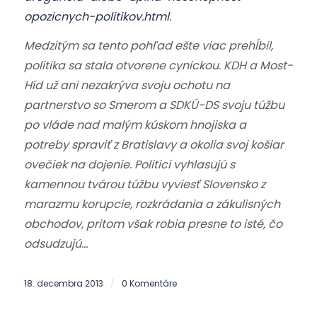
opozicnych-politikov.html
.
Medzitým sa tento pohľad ešte viac prehĺbil,
politika sa stala otvorene cynickou. KDH a Most-
Híd už ani nezakrýva svoju ochotu na
partnerstvo so Smerom a SDKÚ-DS svoju túžbu
po vláde nad malým kúskom hnojiska a
potreby spraviť z Bratislavy a okolia svoj košiar
ovečiek na dojenie. Politici vyhlasujú s
kamennou tvárou túžbu vyviesť Slovensko z
marazmu korupcie, rozkrádania a zákulisných
obchodov, pritom však robia presne to isté, čo
odsudzujú…
18. decembra 2013
0 Komentáre
/