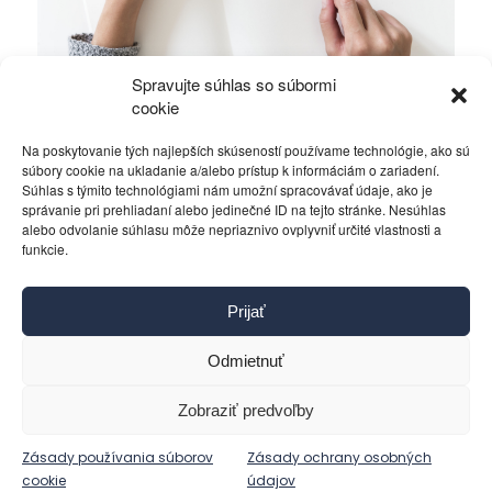
Spravujte súhlas so súbormi
Alawiti v Sýrii bojujú o holé prežitie
cookie
Na poskytovanie tých najlepších skúseností používame technológie, ako sú
Rôzne
16. októbra 2019
súbory cookie na ukladanie a/alebo prístup k informáciám o zariadení.
Súhlas s týmito technológiami nám umožní spracovávať údaje, ako je
správanie pri prehliadaní alebo jedinečné ID na tejto stránke. Nesúhlas
alebo odvolanie súhlasu môže nepriaznivo ovplyvniť určité vlastnosti a
funkcie.
Kontakt
Prijať
Pravidlá používania
Reklama
Odmietnuť
Cookies
Ochrana osobných údajov
Zobraziť predvoľby
Reklamácie a žiadosti
Zásady používania súborov
Zásady ochrany osobných
cookie
údajov