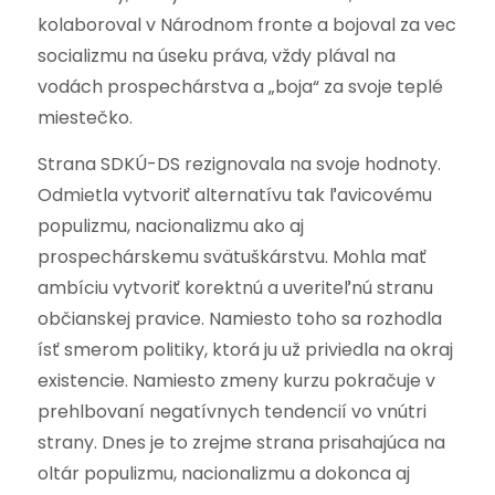
kolaboroval v Národnom fronte a bojoval za vec
socializmu na úseku práva, vždy plával na
vodách prospechárstva a „boja“ za svoje teplé
miestečko.
Strana SDKÚ-DS rezignovala na svoje hodnoty.
Odmietla vytvoriť alternatívu tak ľavicovému
populizmu, nacionalizmu ako aj
prospechárskemu svätuškárstvu. Mohla mať
ambíciu vytvoriť korektnú a uveriteľnú stranu
občianskej pravice. Namiesto toho sa rozhodla
ísť smerom politiky, ktorá ju už priviedla na okraj
existencie. Namiesto zmeny kurzu pokračuje v
prehlbovaní negatívnych tendencií vo vnútri
strany. Dnes je to zrejme strana prisahajúca na
oltár populizmu, nacionalizmu a dokonca aj