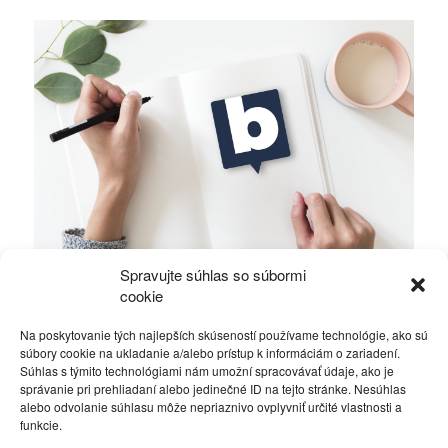
Spravujte súhlas so súbormi
Alawiti v Sýrii bojujú o holé prežitie
cookie
Na poskytovanie tých najlepších skúseností používame technológie, ako sú
Rôzne
16. októbra 2019
súbory cookie na ukladanie a/alebo prístup k informáciám o zariadení.
Súhlas s týmito technológiami nám umožní spracovávať údaje, ako je
správanie pri prehliadaní alebo jedinečné ID na tejto stránke. Nesúhlas
alebo odvolanie súhlasu môže nepriaznivo ovplyvniť určité vlastnosti a
funkcie.