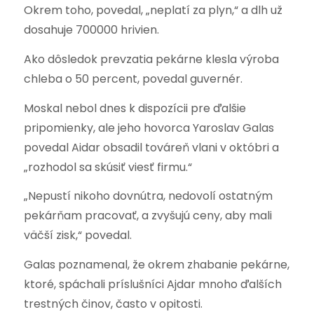
Okrem toho, povedal, „neplatí za plyn,“ a dlh už
dosahuje 700000 hrivien.
Ako dôsledok prevzatia pekárne klesla výroba
chleba o 50 percent, povedal guvernér.
Moskal nebol dnes k dispozícii pre ďalšie
pripomienky, ale jeho hovorca Yaroslav Galas
povedal Aidar obsadil továreň vlani v októbri a
„rozhodol sa skúsiť viesť firmu.“
„Nepustí nikoho dovnútra, nedovolí ostatným
pekárňam pracovať, a zvyšujú ceny, aby mali
väčší zisk,“ povedal.
Galas poznamenal, že okrem zhabanie pekárne,
ktoré, spáchali príslušníci Ajdar mnoho ďalších
trestných činov, často v opitosti.