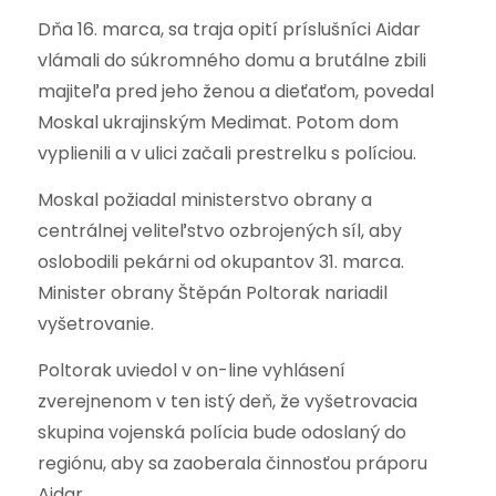
Dňa 16. marca, sa traja opití príslušníci Aidar
vlámali do súkromného domu a brutálne zbili
majiteľa pred jeho ženou a dieťaťom, povedal
Moskal ukrajinským Medimat. Potom dom
vyplienili a v ulici začali prestrelku s políciou.
Moskal požiadal ministerstvo obrany a
centrálnej veliteľstvo ozbrojených síl, aby
oslobodili pekárni od okupantov 31. marca.
Minister obrany Štěpán Poltorak nariadil
vyšetrovanie.
Poltorak uviedol v on-line vyhlásení
zverejnenom v ten istý deň, že vyšetrovacia
skupina vojenská polícia bude odoslaný do
regiónu, aby sa zaoberala činnosťou práporu
Aidar.