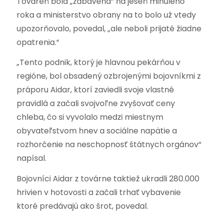
Továreň bola „zabavená“ na jeseň minulého
roka a ministerstvo obrany na to bolo už vtedy
upozorňovalo, povedal, „ale neboli prijaté žiadne
opatrenia.“
„Tento podnik, ktorý je hlavnou pekárňou v
regióne, bol obsadený ozbrojenými bojovníkmi z
práporu Aidar, ktorí zaviedli svoje vlastné
pravidlá a začali svojvoľne zvyšovať ceny
chleba, čo si vyvolalo medzi miestnym
obyvateľstvom hnev a sociálne napätie a
rozhorčenie na neschopnosť štátnych orgánov“
napísal.
Bojovníci Aidar z továrne taktiež ukradli 280.000
hrivien v hotovosti a začali trhať vybavenie
ktoré predávajú ako šrot, povedal.