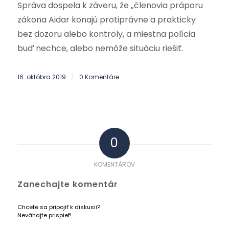
Správa dospela k záveru, že „členovia práporu
zákona Aidar konajú protiprávne a prakticky
bez dozoru alebo kontroly, a miestna polícia
buď nechce, alebo nemôže situáciu riešiť.
16. októbra 2019
0 Komentáre
/
0
KOMENTÁROV
Zanechajte komentár
Chcete sa pripojiť k diskusii?
Neváhajte prispieť!