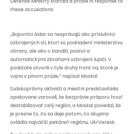
Defense Ministry started a probe in response to
these accusations.
„Bojovníci Aidar sa nesprávajú ako príslušníci
ozbrojených síl, ktorí sú podriadení ministerstvu
obrany, ale ako o banditi, psanci a
automatickými zbraňami ozbrojení lupiči. V
podstate otvorili v tyle druhý front na, ktoré je
vojna v plnom prúde,“ napísal Moskal.
Ľudskoprávny aktivisti a miestni predstavitelia
opakovane varovali, že bezprávie práporu hrozí
destabilizovať celý región, a Moskal povedal, že
je presne to, čo sa deje potom, čo skupina
ovládla najväčší pekáreň regiónu, UkrVeresk.