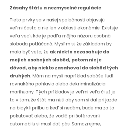
Zásahy štátu a nezmyselné regulácie
Tieto prvky sa v našej spoločnosti objavujú
veľmi často a nie len v oblasti ekonómie. Existuje
veľa vecí, kde je podľa môjho názoru osobná
sloboda potláčaná. Myslím si, že základom by
mala byť veta, že
ak niekto nezasahuje do
mojich osobných slobôd, potom nie je
dôvod, aby niekto zasahoval do slobôd tých
druhých
. Mám na mysli napríklad sobáše ľudí
rovnakého pohlavia alebo dekriminalizácia
marihuany. Tých príkladov je veľmi veľa či už je
to v tom, že štát ma núti aby som si dal pri jazde
na bicykli prilbu a keď si nedám, bude ma za to
pokutovať alebo, že vodič pri šoférovaní
automobilu si musí dať pás. Samozrejme,