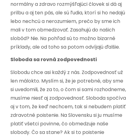
normálny a zdravo rozmýšľajúci človek si dá aj
prilbu a aj ten pás, ale sú ľudia, ktorí si ho nedajú
lebo nechcú a nerozumiem, prečo by sme ich
mali v tom obmedzovať. Zasahujú do našich
slobôd? Nie. Na pohľad sú to možno bizarné
príklady, ale od toho sa potom odvíjajú ďalšie.
Sloboda sa rovná zodpovednosti
Slobodu chce asi každý z nás. Zodpovednosť už
len málokto. Myslím si, že je potrebné, aby sme
si uvedomili, že za to, o čom si sami rozhodneme,
musíme niesť aj zodpovednosť. Sloboda spočíva
aj v tom, že keď nechcem, tak si nebudem platiť
zdravotné poistenie. Na Slovensku si ju musíme
platiť všetci povinne, čo obmedzuje naše
slobody. Čo sa stane? Ak si to poistenie