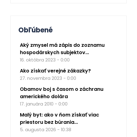
Obľúbené
Aký zmysel má zápis do zoznamu
hospodárskych subjektov...
16. októbra 2023 - 0:00
Ako získať verejné zákazky?
27. novembra 2023 - 0:00
Obamov boj s časom o záchranu
amerického dolára
17. januára 2010 - 0:00
Malý byt: ako v ňom získať viac
priestoru bez búrania...
5. augusta 2026 - 10:38