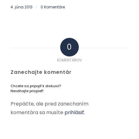
4. júna 2013
0 Komentáre
/
0
KOMENTÁROV
Zanechajte komentár
Chcete sa pripojiť k diskusii?
Neváhajte prispieť!
Prepáčte, ale pred zanechaním
komentára sa musíte
prihlásiť
.