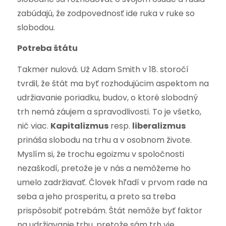
zabúdajú, že zodpovednosť ide ruka v ruke so
slobodou.
Potreba štátu
Takmer nulová. Už Adam Smith v 18. storočí
tvrdil, že štát ma byť rozhodujúcim aspektom na
udržiavanie poriadku, budov, o ktoré slobodný
trh nemá záujem a spravodlivosti. To je všetko,
nič viac.
Kapitalizmus
resp.
liberalizmus
prináša slobodu na trhu a v osobnom živote.
Myslím si, že trochu egoizmu v spoločnosti
nezaškodí, pretože je v nás a nemôžeme ho
umelo zadržiavať. Človek hľadí v prvom rade na
seba a jeho prosperitu, a preto sa treba
prispôsobiť potrebám. Štát nemôže byť faktor
na udržiavanie trhu, pretože sám trh vie