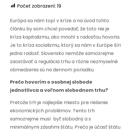
Počet zobrazení:
19
Európa sa nám topí v kríze a na úvod tohto
článku by som chcel povedať, že toto nie je
kríza kapitalizmu, ako mnohí s radosťou hovoria.
Je to kríza socializmu, ktorý sa nám v Európe šíri
jedna radosť. Slovensko nemôže samozrejme
zaostávať a regulácia trhu a rôzne nezmyselné
obmedzenia sú na dennom poriadku.
Prečo hovorím o osobnej slobode
jednotlivca a voľnom slobodnom trhu?
Pretože trh je najlepšie miesto pre riešenie
ekonomických problémov. Tento trh
samozrejme musí byť slobodný a s
minimálnymi zásahmi štátu. Prečo je účasť štátu