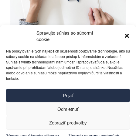
Spravujte súhlas so súbormi
Pavol Frešo zničil SDKÚ-DS, odstúp!
cookie
Na poskytovanie tých najlepších skúseností používame technológie, ako sú
Politika
27. septembra 2014
súbory cookie na ukladanie a/alebo prístup k informáciám o zariadení.
Súhlas s týmito technológiami nám umožní spracovávať údaje, ako je
správanie pri prehliadaní alebo jedinečné ID na tejto stránke. Nesúhlas
alebo odvolanie súhlasu môže nepriaznivo ovplyvniť určité vlastnosti a
funkcie.
Kontakt
Prijať
Pravidlá používania
Reklama
Odmietnuť
Cookies
Ochrana osobných údajov
Zobraziť predvoľby
Reklamácie a žiadosti
Zásady používania súborov
Zásady ochrany osobných