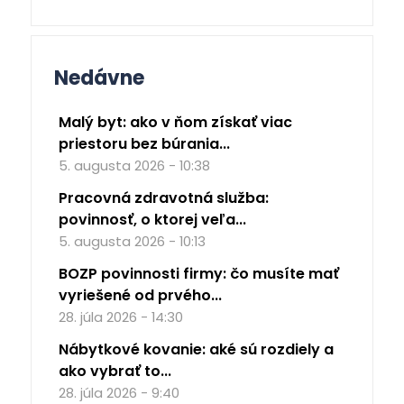
Nedávne
Malý byt: ako v ňom získať viac
priestoru bez búrania...
5. augusta 2026 - 10:38
Pracovná zdravotná služba:
povinnosť, o ktorej veľa...
5. augusta 2026 - 10:13
BOZP povinnosti firmy: čo musíte mať
vyriešené od prvého...
28. júla 2026 - 14:30
Nábytkové kovanie: aké sú rozdiely a
ako vybrať to...
28. júla 2026 - 9:40