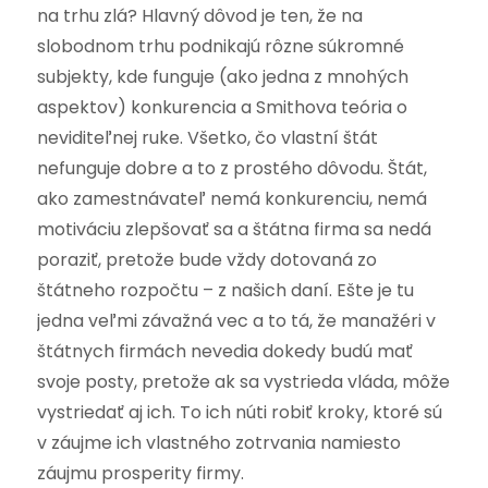
na trhu zlá? Hlavný dôvod je ten, že na
slobodnom trhu podnikajú rôzne súkromné
subjekty, kde funguje (ako jedna z mnohých
aspektov) konkurencia a Smithova teória o
neviditeľnej ruke. Všetko, čo vlastní štát
nefunguje dobre a to z prostého dôvodu. Štát,
ako zamestnávateľ nemá konkurenciu, nemá
motiváciu zlepšovať sa a štátna firma sa nedá
poraziť, pretože bude vždy dotovaná zo
štátneho rozpočtu – z našich daní. Ešte je tu
jedna veľmi závažná vec a to tá, že manažéri v
štátnych firmách nevedia dokedy budú mať
svoje posty, pretože ak sa vystrieda vláda, môže
vystriedať aj ich. To ich núti robiť kroky, ktoré sú
v záujme ich vlastného zotrvania namiesto
záujmu prosperity firmy.