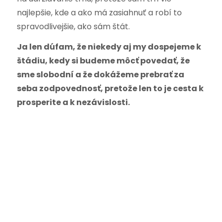
najlepšie, kde a ako má zasiahnuť a robí to
spravodlivejšie, ako sám štát.
Ja len dúfam, že niekedy aj my dospejeme k
štádiu, kedy si budeme môcť povedať, že
sme slobodní a že dokážeme prebrať za
seba zodpovednosť, pretože len to je cesta k
prosperite a k nezávislosti.