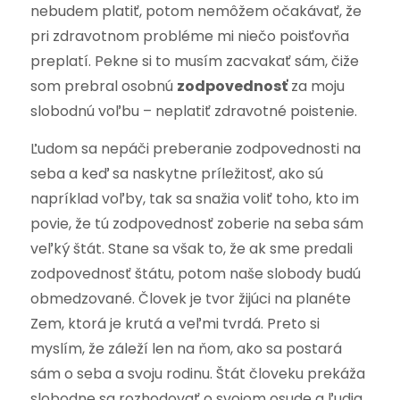
nebudem platiť, potom nemôžem očakávať, že
pri zdravotnom probléme mi niečo poisťovňa
preplatí. Pekne si to musím zacvakať sám, čiže
som prebral osobnú
zodpovednosť
za moju
slobodnú voľbu – neplatiť zdravotné poistenie.
Ľudom sa nepáči preberanie zodpovednosti na
seba a keď sa naskytne príležitosť, ako sú
napríklad voľby, tak sa snažia voliť toho, kto im
povie, že tú zodpovednosť zoberie na seba sám
veľký štát. Stane sa však to, že ak sme predali
zodpovednosť štátu, potom naše slobody budú
obmedzované. Človek je tvor žijúci na planéte
Zem, ktorá je krutá a veľmi tvrdá. Preto si
myslím, že záleží len na ňom, ako sa postará
sám o seba a svoju rodinu. Štát človeku prekáža
slobodne sa rozhodovať o svojom osude a ľudia