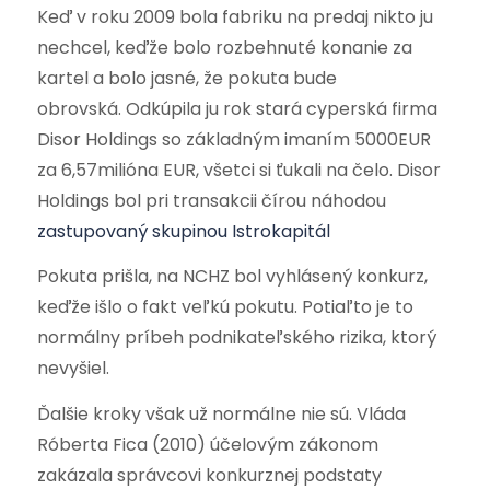
Keď v roku 2009 bola fabriku na predaj nikto ju
nechcel, keďže bolo rozbehnuté konanie za
kartel a bolo jasné, že pokuta bude
obrovská. Odkúpila ju rok stará cyperská firma
Disor Holdings so základným imaním 5000EUR
za 6,57milióna EUR, všetci si ťukali na čelo. Disor
Holdings bol pri transakcii čírou náhodou
zastupovaný skupinou Istrokapitál
Pokuta prišla, na NCHZ bol vyhlásený konkurz,
keďže išlo o fakt veľkú pokutu. Potiaľto je to
normálny príbeh podnikateľského rizika, ktorý
nevyšiel.
Ďalšie kroky však už normálne nie sú. Vláda
Róberta Fica (2010) účelovým zákonom
zakázala správcovi konkurznej podstaty