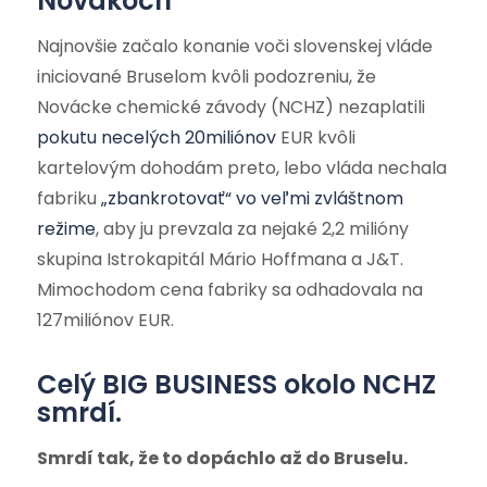
Novákoch
Najnovšie začalo konanie voči slovenskej vláde
iniciované Bruselom kvôli podozreniu, že
Novácke chemické závody (NCHZ) nezaplatili
pokutu necelých 20miliónov
EUR kvôli
kartelovým dohodám preto, lebo vláda nechala
fabriku
„zbankrotovať“ vo veľmi zvláštnom
režime
, aby ju prevzala za nejaké 2,2 milióny
skupina Istrokapitál Mário Hoffmana a J&T.
Mimochodom cena fabriky sa odhadovala na
127miliónov EUR.
Celý BIG BUSINESS okolo NCHZ
smrdí.
Smrdí tak, že to dopáchlo až do Bruselu.