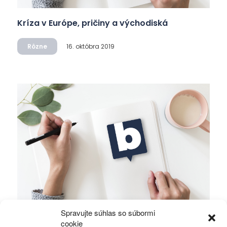
Kríza v Európe, pričiny a východiská
Rôzne
16. októbra 2019
Spravujte súhlas so súbormi
Alawiti v Sýrii bojujú o holé prežitie
cookie