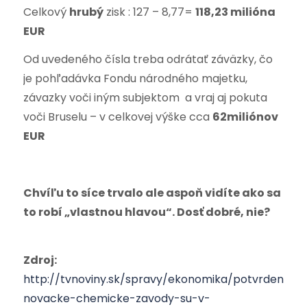
Celkový
hrubý
zisk : 127 – 8,77=
118,23 milióna
EUR
Od uvedeného čísla treba odrátať záväzky, čo
je pohľadávka Fondu národného majetku,
závazky voči iným subjektom a vraj aj pokuta
voči Bruselu – v celkovej výške cca
62miliónov
EUR
Chvíľu to síce trvalo ale aspoň vidíte ako sa
to robí „vlastnou hlavou“. Dosť dobré, nie?
Zdroj:
http://tvnoviny.sk/spravy/ekonomika/potvrdene-
novacke-chemicke-zavody-su-v-