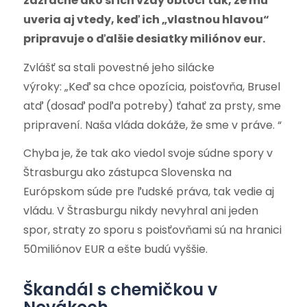
zázračné ako si ich vždy obtočí tak, že mu
uveria aj vtedy, keď ich „vlastnou hlavou“
pripravuje o ďalšie desiatky miliónov eur.
Zvlášť sa stali povestné jeho silácke
výroky: „Keď sa chce opozícia, poisťovňa, Brusel
atď (dosaď podľa potreby) ťahať za prsty, sme
pripravení. Naša vláda dokáže, že sme v práve. “
Chyba je, že tak ako viedol svoje súdne spory v
Štrasburgu ako zástupca Slovenska na
Európskom súde pre ľudské práva, tak vedie aj
vládu. V Štrasburgu nikdy nevyhral ani jeden
spor, straty zo sporu s poisťovňami sú na hranici
50miliónov EUR a ešte budú vyššie.
Škandál s chemičkou v