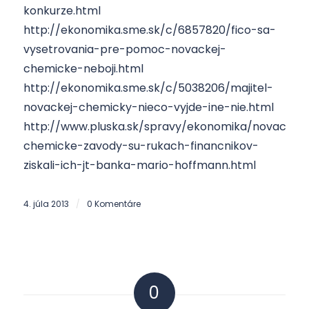
konkurze.html
http://ekonomika.sme.sk/c/6857820/fico-sa-
vysetrovania-pre-pomoc-novackej-
chemicke-neboji.html
http://ekonomika.sme.sk/c/5038206/majitel-
novackej-chemicky-nieco-vyjde-ine-nie.html
http://www.pluska.sk/spravy/ekonomika/novacke-
chemicke-zavody-su-rukach-financnikov-
ziskali-ich-jt-banka-mario-hoffmann.html
4. júla 2013
0 Komentáre
/
0