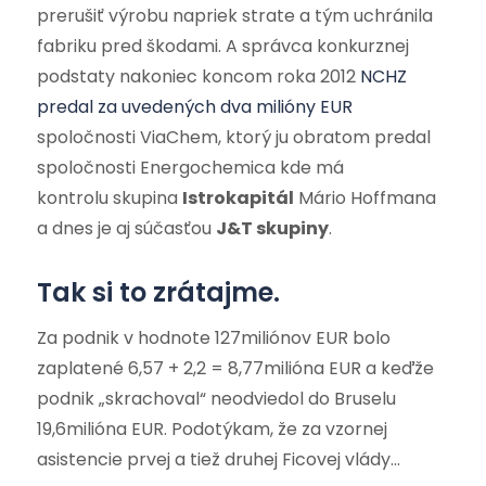
prerušiť výrobu napriek strate a tým uchránila
fabriku pred škodami. A správca konkurznej
podstaty nakoniec koncom roka 2012
NCHZ
predal za uvedených dva milióny EUR
spoločnosti ViaChem, ktorý ju obratom predal
spoločnosti Energochemica kde má
kontrolu skupina
Istrokapitál
Mário Hoffmana
a dnes je aj súčasťou
J&T skupiny
.
Tak si to zrátajme.
Za podnik v hodnote 127miliónov EUR bolo
zaplatené 6,57 + 2,2 = 8,77milióna EUR a keďže
podnik „skrachoval“ neodviedol do Bruselu
19,6milióna EUR. Podotýkam, že za vzornej
asistencie prvej a tiež druhej Ficovej vlády…