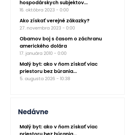
hospodárskych subjektov...
16. októbra 2023 - 0:00
Ako získať verejné zákazky?
27. novembra 2023 - 0:00
Obamov boj s časom o záchranu
amerického dolára
17. januára 2010 - 0:00
Malý byt: ako v ňom získať viac
priestoru bez búrania...
5. augusta 2026 - 10:38
Nedávne
Malý byt: ako v ňom získať viac
priestoru bez búrania...