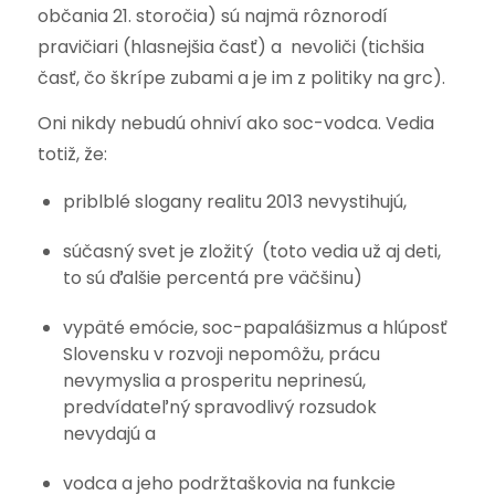
občania 21. storočia) sú najmä rôznorodí
pravičiari (hlasnejšia časť) a nevoliči (tichšia
časť, čo škrípe zubami a je im z politiky na grc).
Oni nikdy nebudú ohniví ako soc-vodca. Vedia
totiž, že:
priblblé slogany realitu 2013 nevystihujú,
súčasný svet je zložitý (toto vedia už aj deti,
to sú ďalšie percentá pre väčšinu)
vypäté emócie, soc-papalášizmus a hlúposť
Slovensku v rozvoji nepomôžu, prácu
nevymyslia a prosperitu neprinesú,
predvídateľný spravodlivý rozsudok
nevydajú a
vodca a jeho podržtaškovia na funkcie