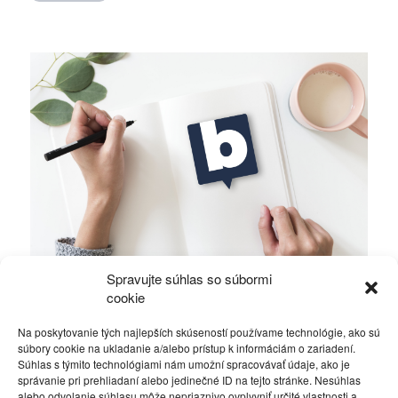
Spravujte súhlas so súbormi
Dôchodky, dôchodci a voľby
cookie
Na poskytovanie tých najlepších skúseností používame technológie, ako sú
Politika
6. apríla 2015
súbory cookie na ukladanie a/alebo prístup k informáciám o zariadení.
Súhlas s týmito technológiami nám umožní spracovávať údaje, ako je
správanie pri prehliadaní alebo jedinečné ID na tejto stránke. Nesúhlas
alebo odvolanie súhlasu môže nepriaznivo ovplyvniť určité vlastnosti a