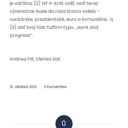
je väčšina, (2) ísť 4-krát voliť, veď teraz
výnimočne bude do roka štvoro volieb –
vuckárske, prezidentské, euro a komunálne, a
(3) dať svoj hlas ľuďom typu „work and
progress“.
Andrea Filt, členka SaS
10. októbra 2013
0 Komentáre
/
0