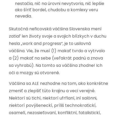
nestačia, nič na úrovni nevytvoria, nič lepšie
ako šíriť bordel, chudobu a komlexy veru
nevedia.
Skutočná neficovská väčšina Slovenska mení
zatiaľ len životy svoje a svojich blízkych v duchu
hesla „work and progress“, je to usilovná
väčšina. Vie, že musí (1) makať tvrdo a vytrvalo
a (2) makať na sebe (veľakrát padnú a znova
sa vyhrabú). Na tomto sa väčšina zhodne! Ich
oči a mozgy sú otvorené.
Väčšina sa ALE nezhodne na tom, ako konkrétne
zmeniť a zlepšiť túto krajinu a veci verejné.
Niektorí sú tichí, niektorí ufrflaní, iní salónni,
niektorí povýšeneckí, príliš technokratickí,
osamelí, nezosieťovaní, konfliktní, fatalistickí,