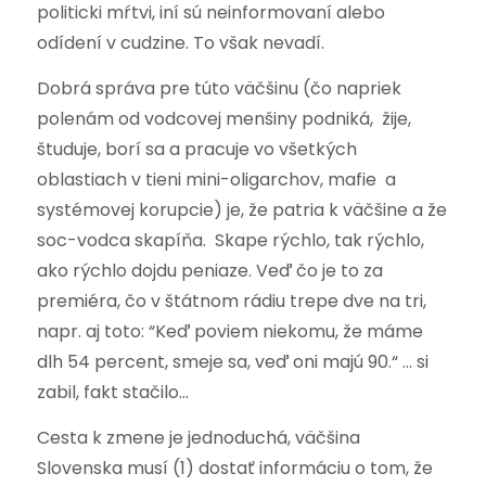
politicki mŕtvi, iní sú neinformovaní alebo
odídení v cudzine. To však nevadí.
Dobrá správa pre túto väčšinu (čo napriek
polenám od vodcovej menšiny podniká, žije,
študuje, borí sa a pracuje vo všetkých
oblastiach v tieni mini-oligarchov, mafie a
systémovej korupcie) je, že patria k väčšine a že
soc-vodca skapíňa. Skape rýchlo, tak rýchlo,
ako rýchlo dojdu peniaze. Veď čo je to za
premiéra, čo v štátnom rádiu trepe dve na tri,
napr. aj toto: “Keď poviem niekomu, že máme
dlh 54 percent, smeje sa, veď oni majú 90.“ … si
zabil, fakt stačilo…
Cesta k zmene je jednoduchá, väčšina
Slovenska musí (1) dostať informáciu o tom, že