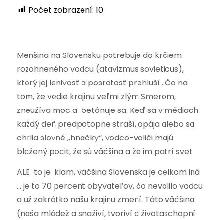
Počet zobrazení:
10
Menšina na Slovensku potrebuje do krčiem
rozohneného vodcu (atavizmus sovieticus),
ktorý jej lenivosť a posratosť prehluší . Čo na
tom, že vedie krajinu veľmi zlým Smerom,
zneužíva moc a betónuje sa. Keď sa v médiach
každý deň predpotopne straší, opája alebo sa
chrlia slovné „hnačky“, vodco-voliči majú
blažený pocit, že sú väčšina a že im patrí svet.
ALE to je klam, väčšina Slovenska je celkom iná
… je to 70 percent obyvateľov, čo nevolilo vodcu
a už zakrátko našu krajinu zmení. Táto väčšina
(naša mládež a snaživí, tvoriví a životaschopní