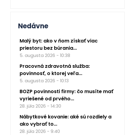
Nedávne
Malý byt: ako v ňom získať viac
priestoru bez búrania...
5. augusta 2026 - 10:38
Pracovná zdravotná služba:
povinnosť, o ktorej veľa...
5. augusta 2026 - 10:13
BOZP povinnosti firmy: čo musíte mať
vyriešené od prvého...
28. júla 2026 - 14:30
Nábytkové kovanie: aké sú rozdiely a
ako vybrať to...
28. júla 2026 - 9:40