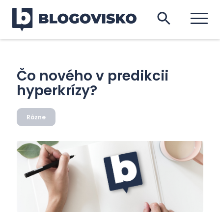
Čo nového v predikcii
hyperkrízy?
Rôzne