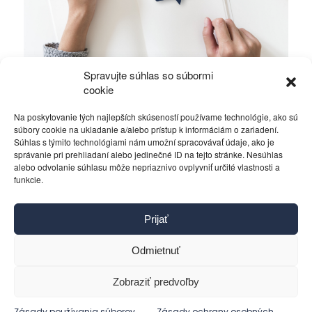
Spravujte súhlas so súbormi
FED má voľnú len jedinú cestu – krízu.
cookie
Na poskytovanie tých najlepších skúseností používame technológie, ako sú
Rôzne
16. októbra 2019
súbory cookie na ukladanie a/alebo prístup k informáciám o zariadení.
Súhlas s týmito technológiami nám umožní spracovávať údaje, ako je
správanie pri prehliadaní alebo jedinečné ID na tejto stránke. Nesúhlas
alebo odvolanie súhlasu môže nepriaznivo ovplyvniť určité vlastnosti a
funkcie.
Kontakt
Prijať
Pravidlá používania
Reklama
Odmietnuť
Cookies
Ochrana osobných údajov
Zobraziť predvoľby
Reklamácie a žiadosti
Zásady používania súborov
Zásady ochrany osobných