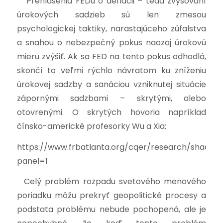
Prehlásenia FEDu o deflácii – teda zvyšovaní
úrokových sadzieb sú len zmesou
psychologickej taktiky, narastajúceho zúfalstva
a snahou o nebezpečný pokus naozaj úrokovú
mieru zvýšiť. Ak sa FED na tento pokus odhodlá,
skončí to veľmi rýchlo návratom ku zníženiu
úrokovej sadzby a sanáciou vzniknutej situácie
zápornými sadzbami – skrytými, alebo
otovrenými. O skrytých hovoria napríklad
čínsko-americké profesorky Wu a Xia:
https://www.frbatlanta.org/cqer/research/shadow
panel=1
Celý problém rozpadu svetového menového
poriadku môžu prekryť geopolitické procesy a
podstata problému nebude pochopená, ale je