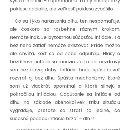
vysokú infláciu – superinfláciu. To by nástup fázy
poklesu oddialilo, ale veľkosť poklesu zväčšilo.
Čo sa týka narastania dlhu, ten nespomaľuje,
ale čoskoro sa rozbehne ráznym krokom.
Nemôže inak. Je bytostnou súčasťou inflácie . Tá
bez neho zatiaľ nemôže existovať. Príde možno
ale chvíľa, keď sa od seba odpútajú. Hlasy o
bezdlhovej inflácii sa množia. Je to ale nezdravý
sen nezdravej doby. Inflácia bude spôsobovať
rozvrat aj bez dlhu. Spúšťa mechanizmy, ktoré
som už viackrát spomínal a ktoré silnejú s
pokročilou infláciou. Odpútanie sa inflácie od
dlhu na základe akéhokoľvek triku situáciu
vygraduje, pretože sa stratí to jediné, čo
súčasnú podobu inflácie brzdí – dlh !!