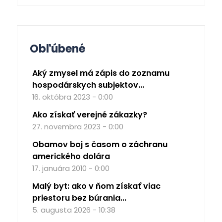
Obľúbené
Aký zmysel má zápis do zoznamu
hospodárskych subjektov...
16. októbra 2023 - 0:00
Ako získať verejné zákazky?
27. novembra 2023 - 0:00
Obamov boj s časom o záchranu
amerického dolára
17. januára 2010 - 0:00
Malý byt: ako v ňom získať viac
priestoru bez búrania...
5. augusta 2026 - 10:38