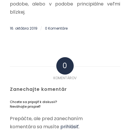
podobe, alebo v podobe principiálne veľmi
blízkej.
16. októbra 2019
0 Komentáre
/
0
KOMENTÁROV
Zanechajte komentár
Chcete sa pripojiť k diskusii?
Neváhajte prispieť!
Prepáčte, ale pred zanechaním
komentára sa musíte
prihlásiť
.