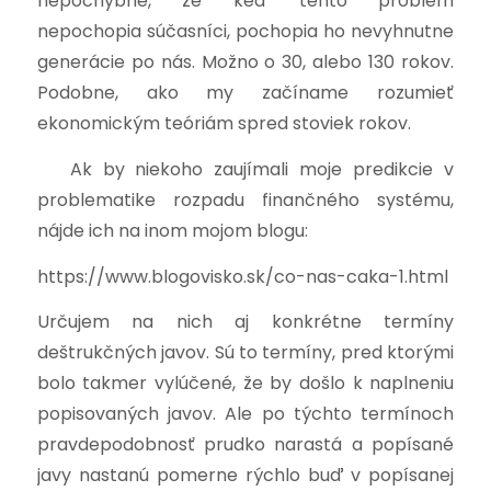
nepochybné, že keď tento problém
nepochopia súčasníci, pochopia ho nevyhnutne
generácie po nás. Možno o 30, alebo 130 rokov.
Podobne, ako my začíname rozumieť
ekonomickým teóriám spred stoviek rokov.
Ak by niekoho zaujímali moje predikcie v
problematike rozpadu finančného systému,
nájde ich na inom mojom blogu:
https://www.blogovisko.sk/co-nas-caka-1.html
Určujem na nich aj konkrétne termíny
deštrukčných javov. Sú to termíny, pred ktorými
bolo takmer vylúčené, že by došlo k naplneniu
popisovaných javov. Ale po týchto termínoch
pravdepodobnosť prudko narastá a popísané
javy nastanú pomerne rýchlo buď v popísanej