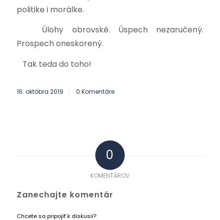
politike i morálke.
Úlohy obrovské. Úspech nezaručený.
Prospech oneskorený.
Tak teda do toho!
16. októbra 2019
0 Komentáre
/
0
KOMENTÁROV
Zanechajte komentár
Chcete sa pripojiť k diskusii?