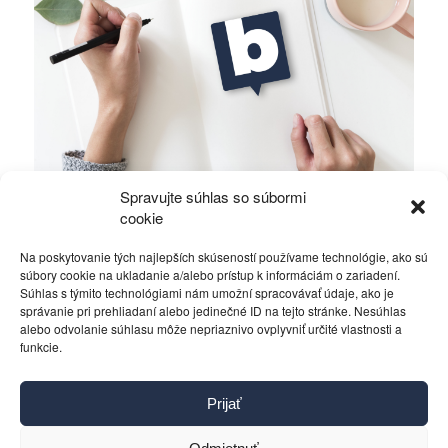
Spravujte súhlas so súbormi
FED má voľnú len jedinú cestu – krízu.
cookie
Na poskytovanie tých najlepších skúseností používame technológie, ako sú
Rôzne
16. októbra 2019
súbory cookie na ukladanie a/alebo prístup k informáciám o zariadení.
Súhlas s týmito technológiami nám umožní spracovávať údaje, ako je
správanie pri prehliadaní alebo jedinečné ID na tejto stránke. Nesúhlas
alebo odvolanie súhlasu môže nepriaznivo ovplyvniť určité vlastnosti a
funkcie.
Kontakt
Prijať
Pravidlá používania
Reklama