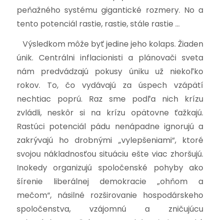
peňažného systému gigantické rozmery. No a
tento potenciál rastie, rastie, stále rastie …
Výsledkom môže byť jedine jeho kolaps. Žiaden
únik. Centrálni inflacionisti a plánovači sveta
nám predvádzajú pokusy úniku už niekoľko
rokov. To, čo vydávajú za úspech vzápätí
nechtiac poprú. Raz sme podľa nich krízu
zvládli, neskôr si na krízu opätovne ťažkajú.
Rastúci potenciál pádu nenápadne ignorujú a
zakrývajú ho drobnými „vylepšeniami“, ktoré
svojou nákladnosťou situáciu ešte viac zhoršujú.
Inokedy organizujú spoločenské pohyby ako
šírenie liberálnej demokracie „ohňom a
mečom“, násilné rozširovanie hospodárskeho
spoločenstva, vzájomnú a zničujúcu