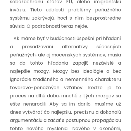
sebazáchranu štátov EU, alebo imigrantskú
inváziu. Tieto udalosti problémy peňažného
systému zakrývajú, hoci s ním bezprostredne
súvisia. O podrobnosti teraz nejde.
Ak máme byť v budúcnosti úspešní pri hľadaní
a presadzovaní alternatívy súčasných
peňažných, ale aj mocenských systémov, musia
sa do tohto hľadania zapojiť nezávislé a
najlepšie mozgy. Mozgy bez ideológie a bez
ignorácie tradičného a nemenného charakteru
tovarovo-peňažných vzťahov. Keďže je to
proces na dlhú dobu, mnohé z tých mozgov sa
ešte nenarodili. Aby sa im darilo, musíme už
dnes vytvárať čo najlepšiu, precíznu a dokonalú
argumentáciu a začať s postupnou propagáciou
tohto nového myslenia. Nového v ekonómii,