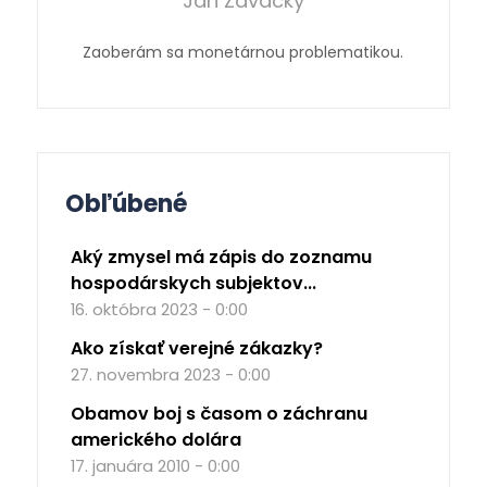
Ján Zavacký
Zaoberám sa monetárnou problematikou.
Obľúbené
Aký zmysel má zápis do zoznamu
hospodárskych subjektov...
16. októbra 2023 - 0:00
Ako získať verejné zákazky?
27. novembra 2023 - 0:00
Obamov boj s časom o záchranu
amerického dolára
17. januára 2010 - 0:00