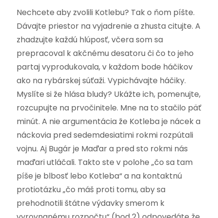
Nechcete aby zvolili Kotlebu? Tak o ňom píšte.
Dávajte priestor na vyjadrenie a zhusta citujte. A
zhadzujte každú hlúposť, včera som sa
prepracoval k akčnému desatoru či čo to jeho
partaj vyprodukovala, v každom bode háčikov
ako na rybárskej súťaži. Vypichávajte háčiky.
Myslíte si že hlása bludy? Ukážte ich, pomenujte,
rozcupujte na prvočinitele. Mne na to stačilo päť
minút. A nie argumentácia že Kotleba je nácek a
náckovia pred sedemdesiatimi rokmi rozpútali
vojnu. Aj Bugár je Maďar a pred sto rokmi nás
maďari utláčali. Takto ste v polohe „čo sa tam
píše je blbosť lebo Kotleba“ a na kontaktnú
protiotázku „čo máš proti tomu, aby sa
prehodnotili štátne výdavky smerom k
vyrovnanému rozpočtu“ (bod 2) odpovedáte že