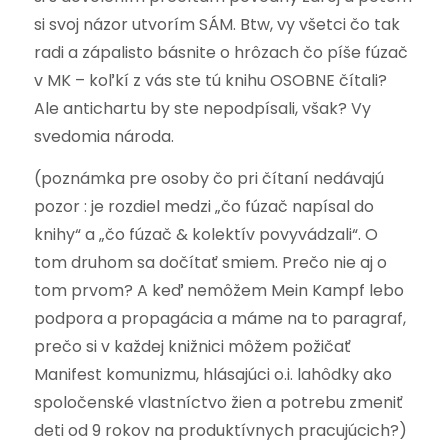
si svoj názor utvorím SÁM. Btw, vy všetci čo tak
radi a zápalisto básnite o hrôzach čo píše fúzač
v MK – koľkí z vás ste tú knihu OSOBNE čítali?
Ale antichartu by ste nepodpísali, však? Vy
svedomia národa.
(poznámka pre osoby čo pri čítaní nedávajú
pozor : je rozdiel medzi „čo fúzač napísal do
knihy“ a „čo fúzač & kolektív povyvádzali“. O
tom druhom sa dočítať smiem. Prečo nie aj o
tom prvom? A keď nemôžem Mein Kampf lebo
podpora a propagácia a máme na to paragraf,
prečo si v každej knižnici môžem požičať
Manifest komunizmu, hlásajúci o.i. lahôdky ako
spoločenské vlastníctvo žien a potrebu zmeniť
deti od 9 rokov na produktívnych pracujúcich?)