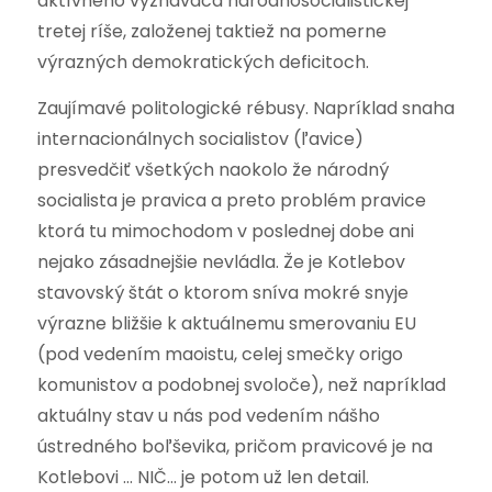
aktívneho vyznávača národnosocialistickej
tretej ríše, založenej taktiež na pomerne
výrazných demokratických deficitoch.
Zaujímavé politologické rébusy. Napríklad snaha
internacionálnych socialistov (ľavice)
presvedčiť všetkých naokolo že národný
socialista je pravica a preto problém pravice
ktorá tu mimochodom v poslednej dobe ani
nejako zásadnejšie nevládla. Že je Kotlebov
stavovský štát o ktorom sníva mokré snyje
výrazne bližšie k aktuálnemu smerovaniu EU
(pod vedením maoistu, celej smečky origo
komunistov a podobnej svoloče), než napríklad
aktuálny stav u nás pod vedením nášho
ústredného boľševika, pričom pravicové je na
Kotlebovi … NIČ… je potom už len detail.