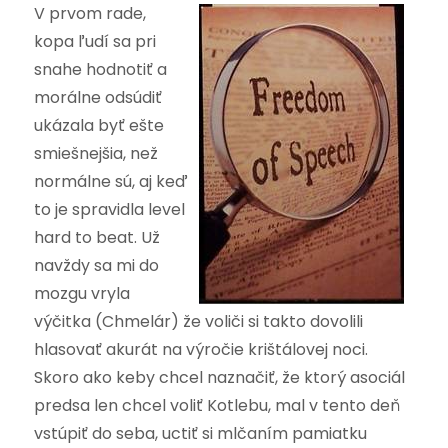
V prvom rade,
kopa ľudí sa pri
snahe hodnotiť a
morálne odsúdiť
ukázala byť ešte
smiešnejšia, než
normálne sú, aj keď
to je spravidla level
hard to beat. Už
navždy sa mi do
mozgu vryla
výčitka (Chmelár) že voliči si takto dovolili
hlasovať akurát na výročie krištálovej noci.
Skoro ako keby chcel naznačiť, že ktorý asociál
predsa len chcel voliť Kotlebu, mal v tento deň
vstúpiť do seba, uctiť si mlčaním pamiatku