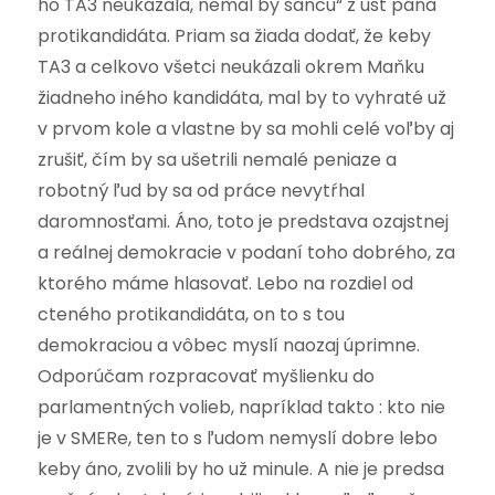
ho TA3 neukázala, nemal by šancu“ z úst pána
protikandidáta. Priam sa žiada dodať, že keby
TA3 a celkovo všetci neukázali okrem Maňku
žiadneho iného kandidáta, mal by to vyhraté už
v prvom kole a vlastne by sa mohli celé voľby aj
zrušiť, čím by sa ušetrili nemalé peniaze a
robotný ľud by sa od práce nevytŕhal
daromnosťami. Áno, toto je predstava ozajstnej
a reálnej demokracie v podaní toho dobrého, za
ktorého máme hlasovať. Lebo na rozdiel od
cteného protikandidáta, on to s tou
demokraciou a vôbec myslí naozaj úprimne.
Odporúčam rozpracovať myšlienku do
parlamentných volieb, napríklad takto : kto nie
je v SMERe, ten to s ľudom nemyslí dobre lebo
keby áno, zvolili by ho už minule. A nie je predsa