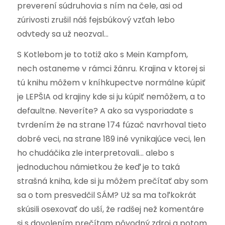
preverení súdruhovia s ním na čele, asi od
zúrivosti zrušil náš fejsbúkový vzťah lebo
odvtedy sa už neozval…
S Kotlebom je to totiž ako s Mein Kampfom,
nech ostaneme v rámci žánru. Krajina v ktorej si
tú knihu môžem v kníhkupectve normálne kúpiť
je LEPŠIA od krajiny kde si ju kúpiť nemôžem, a to
defaultne. Neveríte? A ako sa vysporiadate s
tvrdením že na strane 174 fúzač navrhoval tieto
dobré veci, na strane 189 iné vynikajúce veci, len
ho chudáčika zle interpretovali… alebo s
jednoduchou námietkou že keď je to taká
strašná kniha, kde si ju môžem prečítať aby som
sa o tom presvedčil SÁM? Už sa ma toľkokrát
skúsili osexovať do uší, že radšej než komentáre
si s dovolením prečítam pôvodný zdroj a potom