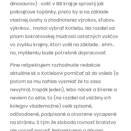
dinosaurov) : volič v BB kraji je sprostý jak
policajtove topánky, preto by si na základe
vlastnej úvahy a zhodnotenia výrokov, sľubov,
výkrikov… mohol vybrať Kotlebu. Na rozdiel od
priam Sokratovskej múdrosti ostatných voličov
vo zvyšku krajiny, ktorí volili na základe… ehm…
no, myšlienku bude potrebné dopracovať.
Plne rešpektujem rozhodnutie redakcie
aktuálne.sk o Kotlebovi pomlčať až do volieb (a
potom sa mu nahlas vysmiať že to zasa
nevyhral, trapák jeden), lebo nácek a šírenie a
neviem čo ešte, to (na rozdiel od väčšiny ich
kolegov všademožne) celé spísané,
odôvodnené, podpísané a otvorene vycapené
na stránku. S tým že sloboda rovnosť bratstvo
ale vocaď pocaď. Rešpektujem a dávam