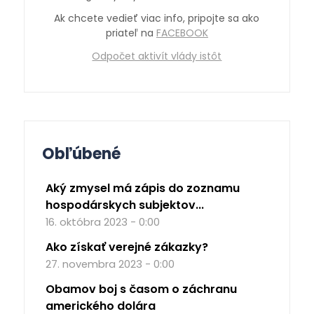
Ak chcete vedieť viac info, pripojte sa ako
priateľ na
FACEBOOK
Odpočet aktivít vlády istôt
Obľúbené
Aký zmysel má zápis do zoznamu
hospodárskych subjektov...
16. októbra 2023 - 0:00
Ako získať verejné zákazky?
27. novembra 2023 - 0:00
Obamov boj s časom o záchranu
amerického dolára