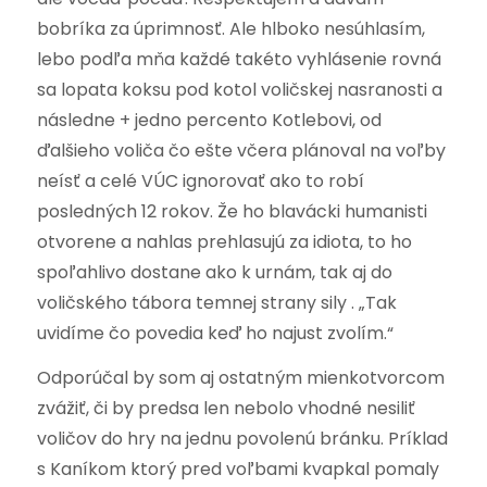
bobríka za úprimnosť. Ale hlboko nesúhlasím,
lebo podľa mňa každé takéto vyhlásenie rovná
sa lopata koksu pod kotol voličskej nasranosti a
následne + jedno percento Kotlebovi, od
ďalšieho voliča čo ešte včera plánoval na voľby
neísť a celé VÚC ignorovať ako to robí
posledných 12 rokov. Že ho blavácki humanisti
otvorene a nahlas prehlasujú za idiota, to ho
spoľahlivo dostane ako k urnám, tak aj do
voličského tábora temnej strany sily . „Tak
uvidíme čo povedia keď ho najust zvolím.“
Odporúčal by som aj ostatným mienkotvorcom
zvážiť, či by predsa len nebolo vhodné nesiliť
voličov do hry na jednu povolenú bránku. Príklad
s Kaníkom ktorý pred voľbami kvapkal pomaly