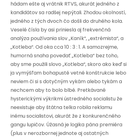
hádam ešte aj vrátnik RTVS, akurát jedného z
kandidátov sa radšej nepýtali. Zhodou okolností,
jedného z tých dvoch čo došli do druhého kola.
Veselé čísla by asi priniesla aj frekvenčná
analýza používania slov „Kaník“, „extrémista“, a
„Kotleba“. Od oka cca 10 : 3 : 1. A samozrejme,
humorná snaha povedať „Kotleba“ bez toho,
aby sme použili slovo „Kotleba“, skoro ako keď si
ja vymýšľam bohapusté vetné konštrukcie lebo
neviem či si s dotyčným vykám alebo tykám a
nechcem aby to bolo blbé. Pretkávané
hysterickými výkrikmi ústredného socialistu že
neexistuje aby štátna telka robila reklamu
inému socialistovi, akurát že z konkurenčného
gangu lupičov. Úžasná je logika pána premiéra
(plus v nerozbornej jednote aj ostatných