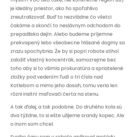
je ideálny priestor, ako ho spoľahlivo
zneutralizovať. Buď to nezvládne čo všetci
čakáme a skončí to neslávnym odchodom do
prepadliska dejín. Alebo budeme príjemne
prekvapený lebo všeobecne hlásané dogmy sa
zrazu spochybnia. Že by si popri robote stihol
založiť vlastný koncentrák, samozrejme bez
toho aby si to všimla prokuratúra a spriatelené
zložky pod vedením ľudí o tri čísla nad
Kotlebom a mimo jeho dosah, tomu veria len
rôzni insitní maľovači čerta na stenu.
A tak ďalej, a tak podobne. Do druhého kola sú
dva týždne, to si ešte užijeme srandy kopec. Ale
o inom som chcel.
Svojho času som v robote aplikoval metódu