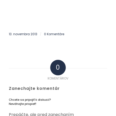
13. novembra 2013
0 Komentáre
/
0
KOMENTÁROV
Zanechajte komentár
Chcete sa pripojiť k diskusii?
Neváhajte prispieť!
Prepáčte, ale pred zanechaním