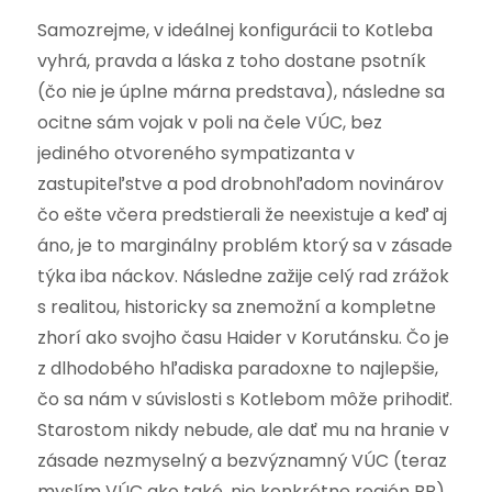
Samozrejme, v ideálnej konfigurácii to Kotleba
vyhrá, pravda a láska z toho dostane psotník
(čo nie je úplne márna predstava), následne sa
ocitne sám vojak v poli na čele VÚC, bez
jediného otvoreného sympatizanta v
zastupiteľstve a pod drobnohľadom novinárov
čo ešte včera predstierali že neexistuje a keď aj
áno, je to marginálny problém ktorý sa v zásade
týka iba náckov. Následne zažije celý rad zrážok
s realitou, historicky sa znemožní a kompletne
zhorí ako svojho času Haider v Korutánsku. Čo je
z dlhodobého hľadiska paradoxne to najlepšie,
čo sa nám v súvislosti s Kotlebom môže prihodiť.
Starostom nikdy nebude, ale dať mu na hranie v
zásade nezmyselný a bezvýznamný VÚC (teraz
myslím VÚC ako také, nie konkrétne región BB)