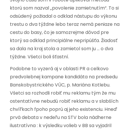
ktorú som nazval „povolenie zamietnutím“. To si
odsúdený požiadal o odklad nástupu do výkonu
trestu o dva týždne lebo teraz nemá peniaze na
cestu do basy, čo je samozrejme dôvod pre
ktorý sa odklad principiálne nepripúšťa. Žiadosť
sa dala na kraj stola a zamietol som ju … o dva
týždne. Všetci boli šťastní.
Podobne to vyzerá aj v oblasti PR a celkovo
predvolebnej kampane kandidáta na predsedu
Banskobystrického VÚC, p. Mariána Kotlebu.
Všetci sa rozhodli robiť mu reklamu tým že mu
ostentatívne nebudú robiť reklamu a v slabších
chvíľkach fpoho poprú aj jeho existenciu. Hneď
prvá debata v nedeľu na STV bola nádherne
ilustratívna : k výsledku volieb v BB sa vyjadril