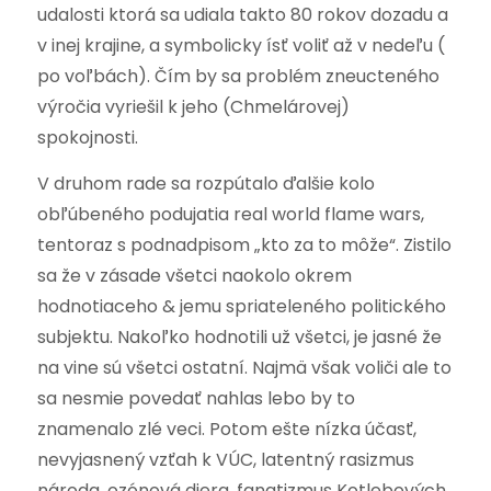
udalosti ktorá sa udiala takto 80 rokov dozadu a
v inej krajine, a symbolicky ísť voliť až v nedeľu (
po voľbách). Čím by sa problém zneucteného
výročia vyriešil k jeho (Chmelárovej)
spokojnosti.
V druhom rade sa rozpútalo ďalšie kolo
obľúbeného podujatia real world flame wars,
tentoraz s podnadpisom „kto za to môže“. Zistilo
sa že v zásade všetci naokolo okrem
hodnotiaceho & jemu spriateleného politického
subjektu. Nakoľko hodnotili už všetci, je jasné že
na vine sú všetci ostatní. Najmä však voliči ale to
sa nesmie povedať nahlas lebo by to
znamenalo zlé veci. Potom ešte nízka účasť,
nevyjasnený vzťah k VÚC, latentný rasizmus
národa, ozónová diera, fanatizmus Kotlebových