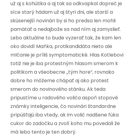
už aj s kohútika a aj tak sa odkvapkal dopreč je
síce starý hádam už aj štyri dni, ale starší a
skúsenejší novinári by si ho predsa len mohli
pamätať a nedajbože sa nad ním aj zamyslieť.
Lebo aktuálne to bude vyzerať tak, že kam len
oko dovidí Maňka, protikandidáta nieto ale
mlčanie je príliš symptomatické. Hlas Kotlebovi
totiž nie je iba protestným hlasom smerom k
politikom a všeobecne „tým hore“, rovnako
dobre ho môžeme chápať aj ako protest
smerom do novinového stánku. Ak teda
pripustíme u radového voliča aspoň stopové
známky inteligencie, čo novinári štandardne
pripúšťajú iba vtedy, ak im volič nadšene fúka
cukor do zadočku a zvolí koho mu povedali že
má lebo tento je ten dobrý.