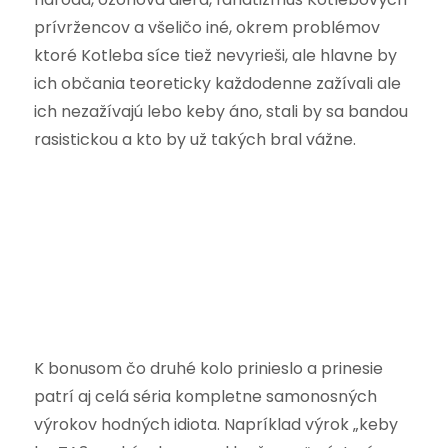
prívržencov a všeličo iné, okrem problémov
ktoré Kotleba síce tiež nevyrieši, ale hlavne by
ich občania teoreticky každodenne zažívali ale
ich nezažívajú lebo keby áno, stali by sa bandou
rasistickou a kto by už takých bral vážne.
K bonusom čo druhé kolo prinieslo a prinesie
patrí aj celá séria kompletne samonosných
výrokov hodných idiota. Napríklad výrok „keby