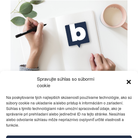
Spravujte súhlas so súbormi
Alawiti v Sýrii bojujú o holé prežitie
cookie
Na poskytovanie tých najlepších skúseností používame technológie, ako sú
Rôzne
16. októbra 2019
súbory cookie na ukladanie a/alebo prístup k informáciám o zariadení.
Súhlas s týmito technológiami nám umožní spracovávať údaje, ako je
správanie pri prehliadaní alebo jedinečné ID na tejto stránke. Nesúhlas
alebo odvolanie súhlasu môže nepriaznivo ovplyvniť určité vlastnosti a
funkcie.
Kontakt