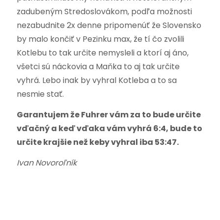
zadubeným Stredoslovákom, podľa možnosti
nezabudnite 2x denne pripomenúť že Slovensko
by malo končiť v Pezinku max, že tí čo zvolili
Kotlebu to tak určite nemysleli a ktorí aj áno,
všetci sú náckovia a Maňka to aj tak určite
vyhrá. Lebo inak by vyhral Kotleba a to sa
nesmie stať.
Garantujem že Fuhrer vám za to bude určite
vďačný a keď vďaka vám vyhrá 6:4, bude to
určite krajšie než keby vyhral iba 53:47.
Ivan Novoroľník