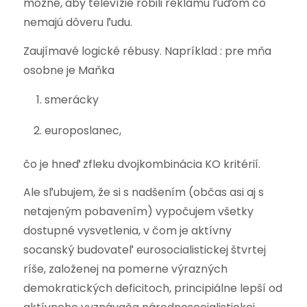
možné, aby televízie robili reklamu ľuďom čo
nemajú dôveru ľudu.
Zaujímavé logické rébusy. Napríklad : pre mňa
osobne je Maňka
smerácky
europoslanec,
čo je hneď zfleku dvojkombinácia KO kritérií.
Ale sľubujem, že si s nadšením (občas asi aj s
netajeným pobavením) vypočujem všetky
dostupné vysvetlenia, v čom je aktívny
socanský budovateľ eurosocialistickej štvrtej
ríše, založenej na pomerne výrazných
demokratických deficitoch, principiálne lepší od