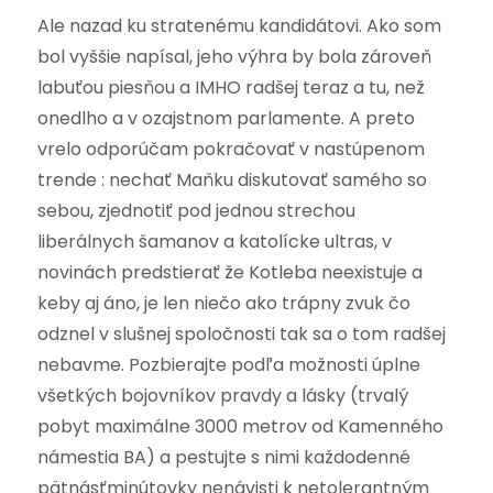
Ale nazad ku stratenému kandidátovi. Ako som
bol vyššie napísal, jeho výhra by bola zároveň
labuťou piesňou a IMHO radšej teraz a tu, než
onedlho a v ozajstnom parlamente. A preto
vrelo odporúčam pokračovať v nastúpenom
trende : nechať Maňku diskutovať samého so
sebou, zjednotiť pod jednou strechou
liberálnych šamanov a katolícke ultras, v
novinách predstierať že Kotleba neexistuje a
keby aj áno, je len niečo ako trápny zvuk čo
odznel v slušnej spoločnosti tak sa o tom radšej
nebavme. Pozbierajte podľa možnosti úplne
všetkých bojovníkov pravdy a lásky (trvalý
pobyt maximálne 3000 metrov od Kamenného
námestia BA) a pestujte s nimi každodenné
pätnásťminútovky nenávisti k netolerantným