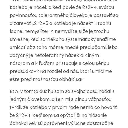
Kotleba je nácek a keď povie že 2+2=4, svätou
povinnosťou tolerantného človeka je postaviť sa
a zarevať „2+2=5 a Kotleba je nácek“. Trochu
lacné, nemyslíte? A nemyslíte si že je trochu
smiešne, keď sa niekoho systematicky snažíme
umlčať až z toho máme hnedé pred očami, lebo
dotyčný je netolerantný nácek a k iným
názorom a k ľuďom pristupuje s celou sériou
predsudkov? Na rozdiel od nás, ktorí umlčíme
ešte pred možnosťou obhájiť sa?
Btw, v tomto duchu som sa svojho času hádal s
jedným človekom, a ten mi s plnou vážnosťou
tvrdil, že Kotleba v prvom rade nemá čo hovoriť
že 2+2=4. Keď som sa opýtal, či na hlásanie
čohokoľvek sú oprávnení výlučne dostatočne