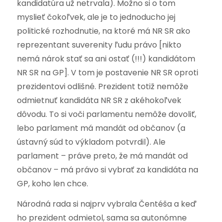
kandidatúra už netrvala). Možno si o tom
myslieť čokoľvek, ale je to jednoducho jej
politické rozhodnutie, na ktoré má NR SR ako
reprezentant suverenity ľudu právo [nikto
nemá nárok stať sa ani ostať (!!!) kandidátom
NR SR na GP]. V tom je postavenie NR SR oproti
prezidentovi odlišné. Prezident totiž nemôže
odmietnuť kandidáta NR SR z akéhokoľvek
dôvodu. To si voči parlamentu nemôže dovoliť,
lebo parlament má mandát od občanov (a
ústavný súd to výkladom potvrdil). Ale
parlament – práve preto, že má mandát od
občanov – má právo si vybrať za kandidáta na
GP, koho len chce.
Národná rada si najprv vybrala Čentéša a keď
ho prezident odmietol, sama sa autonómne