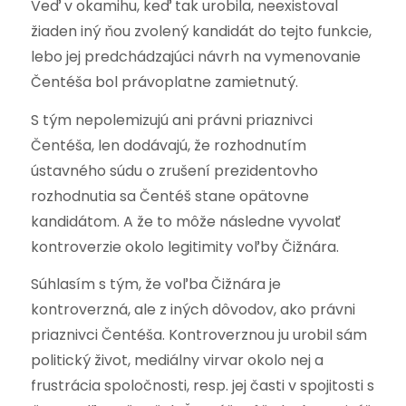
Veď v okamihu, keď tak urobila, neexistoval
žiaden iný ňou zvolený kandidát do tejto funkcie,
lebo jej predchádzajúci návrh na vymenovanie
Čentéša bol právoplatne zamietnutý.
S tým nepolemizujú ani právni priaznivci
Čentéša, len dodávajú, že rozhodnutím
ústavného súdu o zrušení prezidentovho
rozhodnutia sa Čentéš stane opätovne
kandidátom. A že to môže následne vyvolať
kontroverzie okolo legitimity voľby Čižnára.
Súhlasím s tým, že voľba Čižnára je
kontroverzná, ale z iných dôvodov, ako právni
priaznivci Čentéša. Kontroverznou ju urobil sám
politický život, mediálny virvar okolo nej a
frustrácia spoločnosti, resp. jej časti v spojitosti s