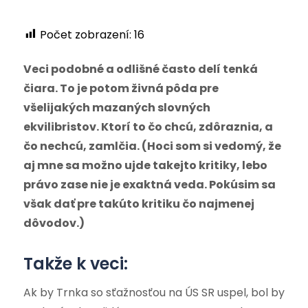
Počet zobrazení:
16
Veci podobné a odlišné často delí tenká
čiara. To je potom živná pôda pre
všelijakých mazaných slovných
ekvilibristov. Ktorí to čo chcú, zdôraznia, a
čo nechcú, zamlčia. (Hoci som si vedomý, že
aj mne sa možno ujde takejto kritiky, lebo
právo zase nie je exaktná veda. Pokúsim sa
však dať pre takúto kritiku čo najmenej
dôvodov.)
Takže k veci:
Ak by Trnka so sťažnosťou na ÚS SR uspel, bol by