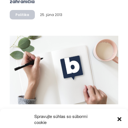
zahraničia
Politika
25. júna 2013
Pár slov pre anti-ľavicu v anti-Smere píšúcu
Spravujte súhlas so súbormi
anti-blogy
cookie