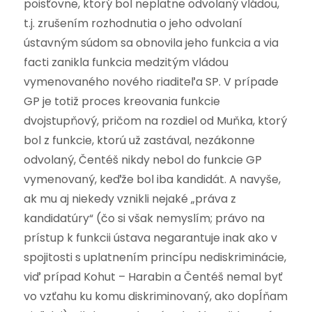
poisťovne, ktorý bol neplatne odvolaný vládou,
t.j. zrušením rozhodnutia o jeho odvolaní
ústavným súdom sa obnovila jeho funkcia a via
facti zanikla funkcia medzitým vládou
vymenovaného nového riaditeľa SP. V prípade
GP je totiž proces kreovania funkcie
dvojstupňový, pričom na rozdiel od Muňka, ktorý
bol z funkcie, ktorú už zastával, nezákonne
odvolaný, Čentéš nikdy nebol do funkcie GP
vymenovaný, keďže bol iba kandidát. A navyše,
ak mu aj niekedy vznikli nejaké „práva z
kandidatúry“ (čo si však nemyslím; právo na
prístup k funkcii ústava negarantuje inak ako v
spojitosti s uplatnením princípu nediskriminácie,
viď prípad Kohut – Harabin a Čentéš nemal byť
vo vzťahu ku komu diskriminovaný, ako dopĺňam