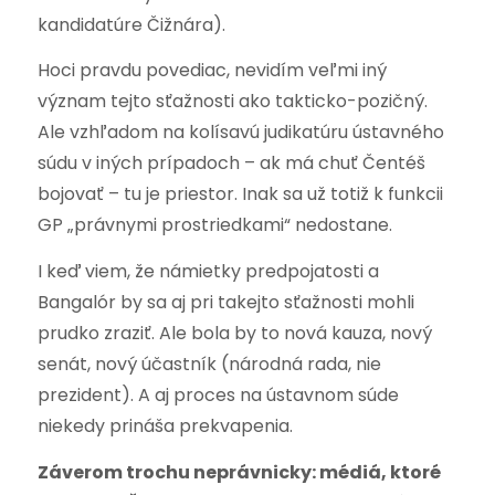
kandidatúre Čižnára).
Hoci pravdu povediac, nevidím veľmi iný
význam tejto sťažnosti ako takticko-pozičný.
Ale vzhľadom na kolísavú judikatúru ústavného
súdu v iných prípadoch – ak má chuť Čentéš
bojovať – tu je priestor. Inak sa už totiž k funkcii
GP „právnymi prostriedkami“ nedostane.
I keď viem, že námietky predpojatosti a
Bangalór by sa aj pri takejto sťažnosti mohli
prudko zraziť. Ale bola by to nová kauza, nový
senát, nový účastník (národná rada, nie
prezident). A aj proces na ústavnom súde
niekedy prináša prekvapenia.
Záverom trochu neprávnicky: médiá, ktoré