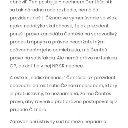
obnoviť. Ten postoj je – nechcem Čentéša. Ak
sa tak národná rada rozhodla, nemá čo
prezident riešiť. Čižnárove vymenúvanie sa však
nijako nedotýka skutočnosti, že ak prezident
porušil práva kandidáta Čentéša na spravodlivý
proces trápnym a právne neudržateľným
odôvodnením jeho odmietnutia, má Čentéš
právo na satisfakciu. Ale nemá právo na funkciu
GP, pokiaľ ho v nej NR SR nechce.
A ešte k „nediskriminácii“ Čentéša: ak prezident
odôvodnil odmietnutie Čižnára spôsobom, ktorý
je protiústavný, to neznamená, že má Čentéš
právo, aby rovnako protiprávne postupoval aj v
prípade Čižnára.
Zároveň ani ústavný súd nemôže nepriamo