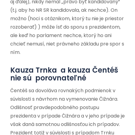
aj ďalej), nikdy nemal „právo byť kandidovaný“
(t.j. aby ho NR SR kandidovala, ak nechce). On
možno (hoci s otáznikom, ktorý tu nie je priestor
rozoberať) ) môže ísť do sporu s prezidentom,
ale keď ho parlament nechce, ktorý ho ani
chcieť nemusí, niet právneho základu pre spor s
ním.
Kauza Trnka a kauza Čentéš
nie sú porovnateľné
Čentéš sa dovoláva rovnakých podmienok v
súvislosti s návrhom na vymenovanie Čižnára.
Odlišnosť pravdepodobného postupu
prezidenta v prípade Čižnára a v jeho prípade je
však daná samotnou odlišnosťou ich prípadov.
Prezident totiž v súvislosti s prípadom Trnku