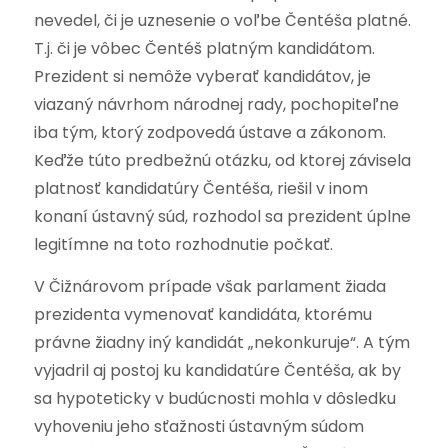
nevedel, či je uznesenie o voľbe Čentéša platné.
T.j. či je vôbec Čentéš platným kandidátom.
Prezident si nemôže vyberať kandidátov, je
viazaný návrhom národnej rady, pochopiteľne
iba tým, ktorý zodpovedá ústave a zákonom.
Keďže túto predbežnú otázku, od ktorej závisela
platnosť kandidatúry Čentéša, riešil v inom
konaní ústavný súd, rozhodol sa prezident úplne
legitímne na toto rozhodnutie počkať.
V Čižnárovom prípade však parlament žiada
prezidenta vymenovať kandidáta, ktorému
právne žiadny iný kandidát „nekonkuruje“. A tým
vyjadril aj postoj ku kandidatúre Čentéša, ak by
sa hypoteticky v budúcnosti mohla v dôsledku
vyhoveniu jeho sťažnosti ústavným súdom