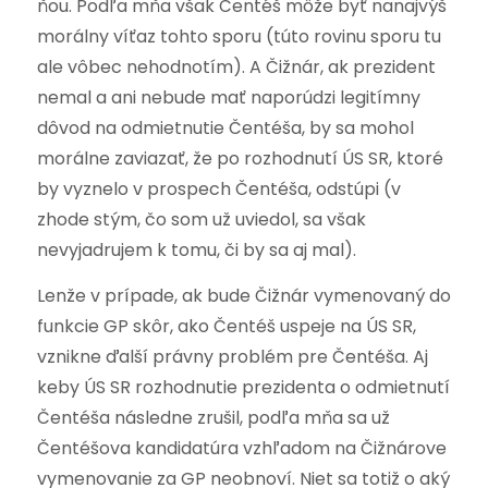
ňou. Podľa mňa však Čentéš môže byť nanajvýš
morálny víťaz tohto sporu (túto rovinu sporu tu
ale vôbec nehodnotím). A Čižnár, ak prezident
nemal a ani nebude mať naporúdzi legitímny
dôvod na odmietnutie Čentéša, by sa mohol
morálne zaviazať, že po rozhodnutí ÚS SR, ktoré
by vyznelo v prospech Čentéša, odstúpi (v
zhode stým, čo som už uviedol, sa však
nevyjadrujem k tomu, či by sa aj mal).
Lenže v prípade, ak bude Čižnár vymenovaný do
funkcie GP skôr, ako Čentéš uspeje na ÚS SR,
vznikne ďalší právny problém pre Čentéša. Aj
keby ÚS SR rozhodnutie prezidenta o odmietnutí
Čentéša následne zrušil, podľa mňa sa už
Čentéšova kandidatúra vzhľadom na Čižnárove
vymenovanie za GP neobnoví. Niet sa totiž o aký