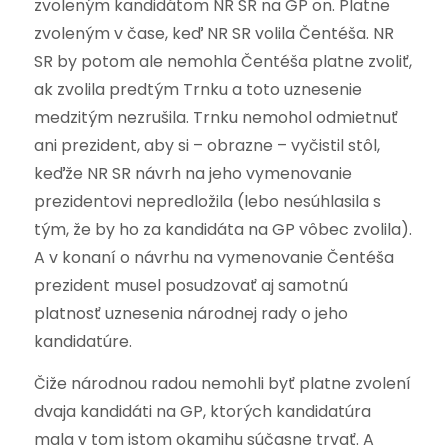
zvoleným kandidátom NR SR na GP on. Platne
zvoleným v čase, keď NR SR volila Čentéša. NR
SR by potom ale nemohla Čentéša platne zvoliť,
ak zvolila predtým Trnku a toto uznesenie
medzitým nezrušila. Trnku nemohol odmietnuť
ani prezident, aby si – obrazne – vyčistil stôl,
keďže NR SR návrh na jeho vymenovanie
prezidentovi nepredložila (lebo nesúhlasila s
tým, že by ho za kandidáta na GP vôbec zvolila).
A v konaní o návrhu na vymenovanie Čentéša
prezident musel posudzovať aj samotnú
platnosť uznesenia národnej rady o jeho
kandidatúre.
Čiže národnou radou nemohli byť platne zvolení
dvaja kandidáti na GP, ktorých kandidatúra
mala v tom istom okamihu súčasne trvať. A