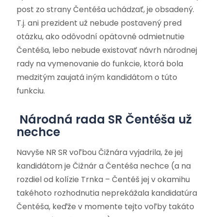
post zo strany Čentéša uchádzať, je obsadený.
T.j. ani prezident už nebude postavený pred
otázku, ako odôvodní opätovné odmietnutie
Čentéša, lebo nebude existovať návrh národnej
rady na vymenovanie do funkcie, ktorá bola
medzitým zaujatá iným kandidátom o túto
funkciu.
Národná rada SR Čentéša už
nechce
Navyše NR SR voľbou Čižnára vyjadrila, že jej
kandidátom je Čižnár a Čentéša nechce (a na
rozdiel od kolízie Trnka – Čentéš jej v okamihu
takéhoto rozhodnutia neprekážala kandidatúra
Čentéša, keďže v momente tejto voľby takáto