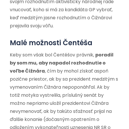
svojim rozhodnutím aktivisticky národnej rade
vnucovať, koho si má za kandidáta GP vybrať,
keď medzitým jasne rozhodnutím o Čižnárovi
prejavila svoju vôľu.
Malé možnosti Čentéša
Keby som však bol Čentéšov právnik,
poradil
by som mu, aby napadol rozhodnutie o
voľbe Čižnára
, čím by mohol získať aspoň
pozične priestor, ak by sa prezident medzitým s
vymenovaním Čižnára nepoponáhľal. Ak by
totiž motyka vystrelila, príslušný senát by
možno nepriamo uložil prezidentovi Čižnára
nevymenovať, ak by takúto sťažnosť prijal na
ďalšie konanie (dočasným opatrením o
odložením vykonateľnosti uznesenia NR SR o