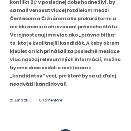
konflikt 2Č v poslednej dobe hodne živí, by
sa mali venovať viacej rozdielom medzi
Čentéšom a Čižnárom ako prokurátormi a
nie blúzneniu o ohrozovaní právneho štátu.
Verejnosť zaujíma viac ako „právna bitka“
to, kto je kvalitnejší kandidát. A keby okrem
klebiet o nich prinášali za posledné mesiace
viac naozaj relevantných informácií, možno
by sme dnes vedeli o niektorom z
„kandidátov“ veci, pre ktoré by sa už ďalej
neodvážil kandidovať.
21. júna 2013
0 Komentáre
/