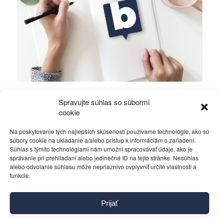
Pár slov pre anti-ľavicu v anti-Smere píšúcu
Spravujte súhlas so súbormi
anti-blogy
cookie
Na poskytovanie tých najlepších skúseností používame technológie, ako sú
Politika
24. júna 2013
súbory cookie na ukladanie a/alebo prístup k informáciám o zariadení.
Súhlas s týmito technológiami nám umožní spracovávať údaje, ako je
správanie pri prehliadaní alebo jedinečné ID na tejto stránke. Nesúhlas
alebo odvolanie súhlasu môže nepriaznivo ovplyvniť určité vlastnosti a
funkcie.
Kontakt
Prijať
Pravidlá používania
Reklama