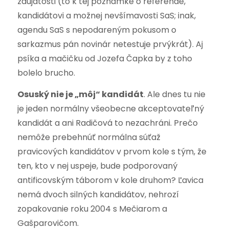
zaujatosti (to k tej poznámke o referende,
kandidátovi a možnej nevšímavosti SaS; inak,
agendu SaS s nepodareným pokusom o
sarkazmus pán novinár netestuje prvýkrát). Aj
psíka a mačičku od Jozefa Čapka by z toho
bolelo brucho.
Osuský nie je „môj“ kandidát
. Ale dnes tu nie
je jeden normálny všeobecne akceptovateľný
kandidát a ani Radičová to nezachráni. Prečo
nemôže prebehnúť normálna súťaž
pravicových kandidátov v prvom kole s tým, že
ten, kto v nej uspeje, bude podporovaný
antificovským táborom v kole druhom? Ľavica
nemá dvoch silných kandidátov, nehrozí
zopakovanie roku 2004 s Mečiarom a
Gašparovičom.