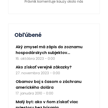
Právnik komentuje kauzy okolo nás
Obľúbené
Aký zmysel má zápis do zoznamu
hospodárskych subjektov...
16. októbra 2023 - 0:00
Ako získať verejné zákazky?
27. novembra 2023 - 0:00
Obamov boj s časom o záchranu
amerického dolára
17. januára 2010 - 0:00
Malý byt: ako v ňom získať viac
priestoru bez búrania...