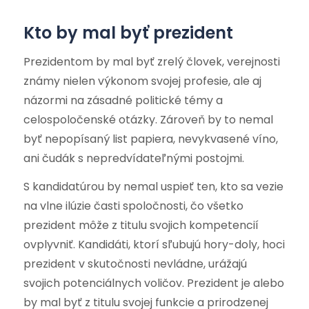
Kto by mal byť prezident
Prezidentom by mal byť zrelý človek, verejnosti
známy nielen výkonom svojej profesie, ale aj
názormi na zásadné politické témy a
celospoločenské otázky. Zároveň by to nemal
byť nepopísaný list papiera, nevykvasené víno,
ani čudák s nepredvídateľnými postojmi.
S kandidatúrou by nemal uspieť ten, kto sa vezie
na vlne ilúzie časti spoločnosti, čo všetko
prezident môže z titulu svojich kompetencií
ovplyvniť. Kandidáti, ktorí sľubujú hory-doly, hoci
prezident v skutočnosti nevládne, urážajú
svojich potenciálnych voličov. Prezident je alebo
by mal byť z titulu svojej funkcie a prirodzenej