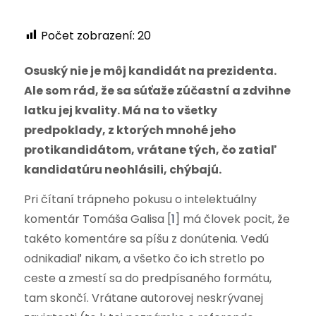
Počet zobrazení:
20
Osuský nie je môj kandidát na prezidenta.
Ale som rád, že sa súťaže zúčastní a zdvihne
latku jej kvality. Má na to všetky
predpoklady, z ktorých mnohé jeho
protikandidátom, vrátane tých, čo zatiaľ
kandidatúru neohlásili, chýbajú.
Pri čítaní trápneho pokusu o intelektuálny
komentár Tomáša Galisa [
1
] má človek pocit, že
takéto komentáre sa píšu z donútenia. Vedú
odnikadiaľ nikam, a všetko čo ich stretlo po
ceste a zmestí sa do predpísaného formátu,
tam skončí. Vrátane autorovej neskrývanej