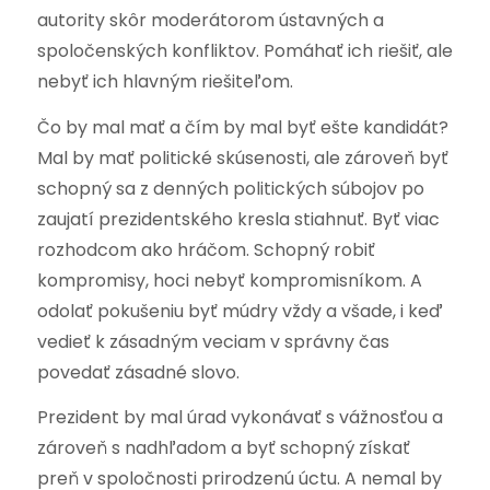
autority skôr moderátorom ústavných a
spoločenských konfliktov. Pomáhať ich riešiť, ale
nebyť ich hlavným riešiteľom.
Čo by mal mať a čím by mal byť ešte kandidát?
Mal by mať politické skúsenosti, ale zároveň byť
schopný sa z denných politických súbojov po
zaujatí prezidentského kresla stiahnuť. Byť viac
rozhodcom ako hráčom. Schopný robiť
kompromisy, hoci nebyť kompromisníkom. A
odolať pokušeniu byť múdry vždy a všade, i keď
vedieť k zásadným veciam v správny čas
povedať zásadné slovo.
Prezident by mal úrad vykonávať s vážnosťou a
zároveň s nadhľadom a byť schopný získať
preň v spoločnosti prirodzenú úctu. A nemal by