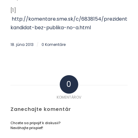
[
1]
http://komentare.sme.sk/c/6838154/prezidentsky-
kandidat-bez-publika-no-a.html
18. júna 2013
0 Komentáre
/
0
KOMENTÁROV
Zanechajte komentár
Chcete sa pripojiť k diskusii?
Neváhajte prispieť!