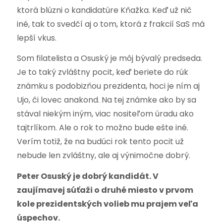
ktorá blúzni o kandidatúre Kňažka. Keď už nič
iné, tak to svedčí aj o tom, ktorá z frakcií SaS má
lepší vkus.
Som filatelista a Osuský je môj bývalý predseda.
Je to taký zvláštny pocit, keď beriete do rúk
známku s podobizňou prezidenta, hoci je ním aj
Ujo, či lovec anakond. Na tej známke ako by sa
stával niekým iným, viac nositeľom úradu ako
tajtrlíkom. Ale o rok to možno bude ešte iné.
Verím totiž, že na budúci rok tento pocit už
nebude len zvláštny, ale aj výnimočne dobrý.
Peter Osuský je dobrý kandidát. V
zaujímavej súťaži o druhé miesto v prvom
kole prezidentských volieb mu prajem veľa
úspechov.