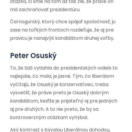
otázka, či sme na tom až tak zle, že práve on
má zachraňovať prezidentúru.
Čarnogurský, ktorý chce spájať spoločnosť, ju
zase na toľkých frontoch rozdeľuje, že aj pre
pravicu je nanajvýš kandidátom druhej voľby.
Peter Osuský
To, že SaS vytiahla do prezidentských volieb to
najlepšie, čo mala, je jasné. Tým, čo liberálom
vyčítajú, že Osuský je konzervatívec, treba
vysvetliť, že práve preto je Osuský dobrým
kandidátom, keďže je prijateľný aj pre jedných
aj pre druhých. A to nie preto, že by sa
kontroverzným otázkam vyhýbal.
Aký kontrast s bývalou Liberálnou dohodou,