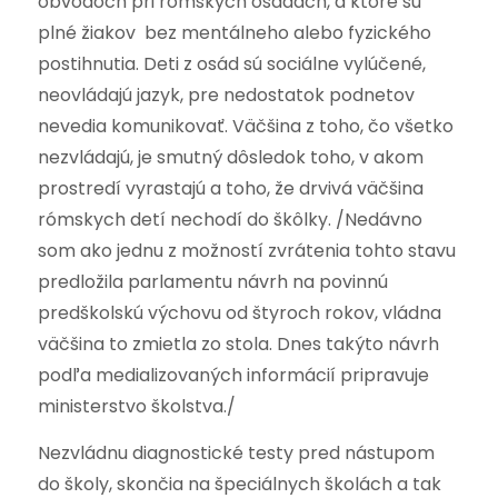
obvodoch pri rómskych osadách, a ktoré sú
plné žiakov bez mentálneho alebo fyzického
postihnutia. Deti z osád sú sociálne vylúčené,
neovládajú jazyk, pre nedostatok podnetov
nevedia komunikovať. Väčšina z toho, čo všetko
nezvládajú, je smutný dôsledok toho, v akom
prostredí vyrastajú a toho, že drvivá väčšina
rómskych detí nechodí do škôlky. /Nedávno
som ako jednu z možností zvrátenia tohto stavu
predložila parlamentu návrh na povinnú
predškolskú výchovu od štyroch rokov, vládna
väčšina to zmietla zo stola. Dnes takýto návrh
podľa medializovaných informácií pripravuje
ministerstvo školstva./
Nezvládnu diagnostické testy pred nástupom
do školy, skončia na špeciálnych školách a tak