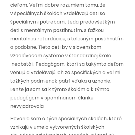
cieľom. Veľmi dobre rozumiem tomu, že
v špeciálnych školách vzdelávajú deti so
špeciálnymi potrebami, teda predovšetkým
deti s mentálnym postihnutím, s ťažkou
mentálnou retardáciou, s telesným postihnutím
a podobne. Tieto deti by v slovenskom
vzdelávacom systéme v štandardnej škole
neobstáli. Pedagógom, ktorí sa takýmto deťom
venujú a vzdelávajú ich za špecifických a veľmi
ťažkých podmienok patrí vďaka a uznanie.
Lenže ja som sa k týmto školám a k týmto
pedagógom v spomínanom článku
nevyjadrovala.
Hovorila som o tých špeciálnych školách, ktoré
vznikajú v umelo vytvorených školských