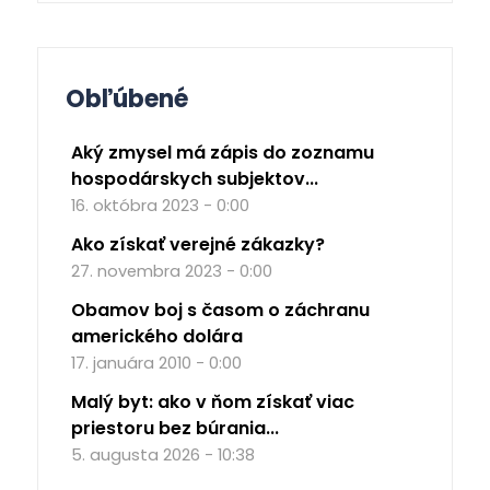
Obľúbené
Aký zmysel má zápis do zoznamu
hospodárskych subjektov...
16. októbra 2023 - 0:00
Ako získať verejné zákazky?
27. novembra 2023 - 0:00
Obamov boj s časom o záchranu
amerického dolára
17. januára 2010 - 0:00
Malý byt: ako v ňom získať viac
priestoru bez búrania...
5. augusta 2026 - 10:38