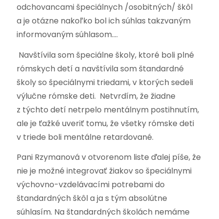
odchovancami špeciálnych /osobitných/ škôl
a je otázne nakoľko bol ich súhlas takzvaným
informovaným súhlasom….
Navštívila som špeciálne školy, ktoré boli plné
rómskych detí a navštívila som štandardné
školy so špeciálnymi triedami, v ktorých sedeli
výlučne rómske deti. Netvrdím, že žiadne
z týchto detí netrpelo mentálnym postihnutím,
ale je ťažké uveriť tomu, že všetky rómske deti
v triede boli mentálne retardované.
Pani Rzymanová v otvorenom liste ďalej píše, že
nie je možné integrovať žiakov so špeciálnymi
výchovno-vzdelávacími potrebami do
štandardných škôl a ja s tým absolútne
súhlasím. Na štandardných školách nemáme