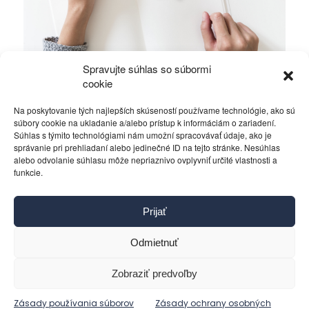
Spravujte súhlas so súbormi
Milý volič,
cookie
Na poskytovanie tých najlepších skúseností používame technológie, ako sú
Rôzne
11. septembra 2014
súbory cookie na ukladanie a/alebo prístup k informáciám o zariadení.
Súhlas s týmito technológiami nám umožní spracovávať údaje, ako je
správanie pri prehliadaní alebo jedinečné ID na tejto stránke. Nesúhlas
alebo odvolanie súhlasu môže nepriaznivo ovplyvniť určité vlastnosti a
funkcie.
Kontakt
Prijať
Pravidlá používania
Reklama
Odmietnuť
Cookies
Ochrana osobných údajov
Zobraziť predvoľby
Reklamácie a žiadosti
Zásady používania súborov
Zásady ochrany osobných