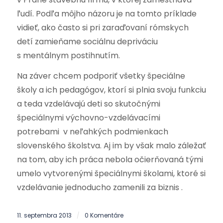
ľudí. Podľa môjho názoru je na tomto príklade
vidieť, ako často si pri zaraďovaní rómskych
detí zamieňame sociálnu depriváciu
s mentálnym postihnutím.
Na záver chcem podporiť všetky špeciálne
školy a ich pedagógov, ktorí si plnia svoju funkciu
a teda vzdelávajú deti so skutočnými
špeciálnymi výchovno-vzdelávacími
potrebami v neľahkých podmienkach
slovenského školstva. Aj im by však malo záležať
na tom, aby ich práca nebola očierňovaná tými
umelo vytvorenými špeciálnymi školami, ktoré si
vzdelávanie jednoducho zamenili za biznis .
11. septembra 2013
0 Komentáre
/