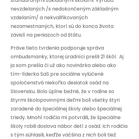
štandardnými základnými školami. Vyrába
nevzdelaných /s nedokončeným základným
vzdelaním/ a nekvalifikovaných
nezamestnaných, ktorí sú do konca života
závislí na peniazoch od štátu.
Práve tieto tvrdenia podporuje správa
ombudsmanky, ktorej úradníci prešli 21 škôl. Aj
ja som prešla či už ako novinárka alebo ako
tím-líderka SaS pre sociálne vylúčené
spoločenstvá niekoľko desiatok osád na
Slovensku. Bolo úplne bežné, že v rodine so
štyrmi školopovinnými deťmi boli všetky štyri
zaradené do špeciálnej školy alebo špeciálnej
triedy. Mnohí rodičia mi potvrdili, že špeciálne
školy robili doslova nábor detí z osád. Ich rodičia
s tým súhlasili, keďže väčšina z nich boli tiež