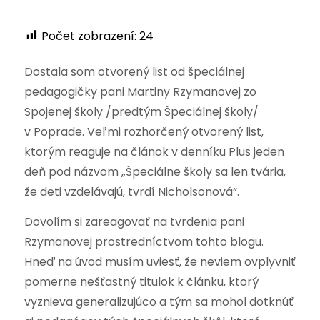
Počet zobrazení:
24
Dostala som otvorený list od špeciálnej
pedagogičky pani Martiny Rzymanovej zo
Spojenej školy /predtým Špeciálnej školy/
v Poprade. Veľmi rozhorčený otvorený list,
ktorým reaguje na článok v denníku Plus jeden
deň pod názvom „Špeciálne školy sa len tvária,
že deti vzdelávajú, tvrdí Nicholsonová“.
Dovolím si zareagovať na tvrdenia pani
Rzymanovej prostredníctvom tohto blogu.
Hneď na úvod musím uviesť, že neviem ovplyvniť
pomerne nešťastný titulok k článku, ktorý
vyznieva generalizujúco a tým sa mohol dotknúť