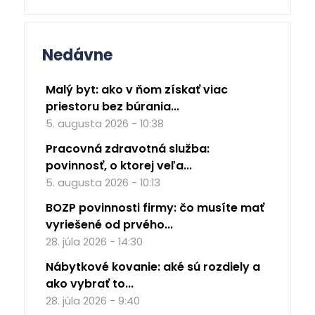
Nedávne
Malý byt: ako v ňom získať viac
priestoru bez búrania...
5. augusta 2026 - 10:38
Pracovná zdravotná služba:
povinnosť, o ktorej veľa...
5. augusta 2026 - 10:13
BOZP povinnosti firmy: čo musíte mať
vyriešené od prvého...
28. júla 2026 - 14:30
Nábytkové kovanie: aké sú rozdiely a
ako vybrať to...
28. júla 2026 - 9:40