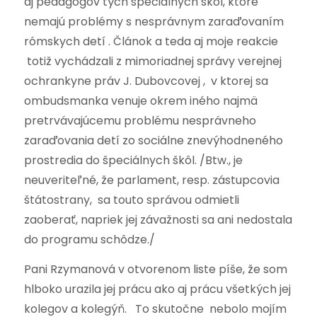
aj pedagógov tých špeciálnych škôl, ktoré
nemajú problémy s nesprávnym zaraďovaním
rómskych detí . Článok a teda aj moje reakcie
totiž vychádzali z mimoriadnej správy verejnej
ochrankyne práv J. Dubovcovej , v ktorej sa
ombudsmanka venuje okrem iného najmä
pretrvávajúcemu problému nesprávneho
zaraďovania detí zo sociálne znevýhodneného
prostredia do špeciálnych škôl. /Btw., je
neuveriteľné, že parlament, resp. zástupcovia
štátostrany, sa touto správou odmietli
zaoberať, napriek jej závažnosti sa ani nedostala
do programu schôdze./
Pani Rzymanová v otvorenom liste píše, že som
hlboko urazila jej prácu ako aj prácu všetkých jej
kolegov a kolegýň. To skutočne nebolo mojím