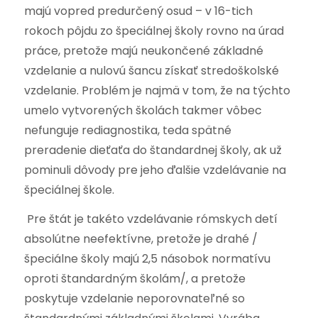
majú vopred predurčený osud – v 16-tich
rokoch pôjdu zo špeciálnej školy rovno na úrad
práce, pretože majú neukončené základné
vzdelanie a nulovú šancu získať stredoškolské
vzdelanie. Problém je najmä v tom, že na týchto
umelo vytvorených školách takmer vôbec
nefunguje rediagnostika, teda spätné
preradenie dieťaťa do štandardnej školy, ak už
pominuli dôvody pre jeho ďalšie vzdelávanie na
špeciálnej škole.
Pre štát je takéto vzdelávanie rómskych detí
absolútne neefektívne, pretože je drahé /
špeciálne školy majú 2,5 násobok normatívu
oproti štandardným školám/, a pretože
poskytuje vzdelanie neporovnateľné so