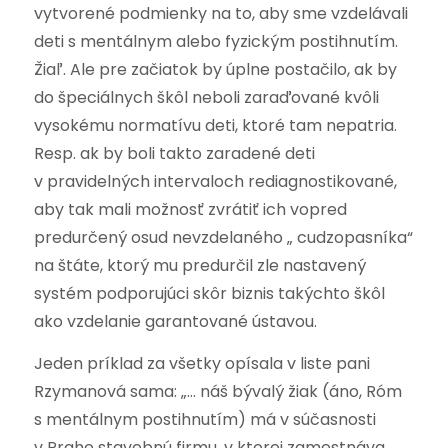
vytvorené podmienky na to, aby sme vzdelávali
deti s mentálnym alebo fyzickým postihnutím.
Žiaľ. Ale pre začiatok by úplne postačilo, ak by
do špeciálnych škôl neboli zaraďované kvôli
vysokému normatívu deti, ktoré tam nepatria.
Resp. ak by boli takto zaradené deti
v pravidelných intervaloch rediagnostikované,
aby tak mali možnosť zvrátiť ich vopred
predurčený osud nevzdelaného „ cudzopasníka“
na štáte, ktorý mu predurčil zle nastavený
systém podporujúci skôr biznis takýchto škôl
ako vzdelanie garantované ústavou.
Jeden príklad za všetky opísala v liste pani
Rzymanová sama: „… náš bývalý žiak (áno, Róm
s mentálnym postihnutím) má v súčasnosti
v Prahe stavebnú firmu, v ktorej zamestnáva