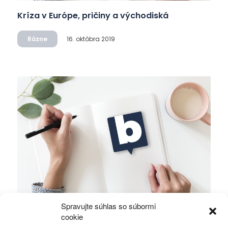
Kríza v Európe, pričiny a východiská
Rôzne
16. októbra 2019
Spravujte súhlas so súbormi
Alawiti v Sýrii bojujú o holé prežitie
cookie