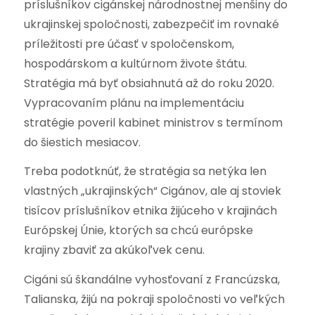
príslušníkov cigánskej národnostnej menšiny do
ukrajinskej spoločnosti, zabezpečiť im rovnaké
príležitosti pre účasť v spoločenskom,
hospodárskom a kultúrnom živote štátu.
Stratégia má byť obsiahnutá až do roku 2020.
Vypracovaním plánu na implementáciu
stratégie poveril kabinet ministrov s termínom
do šiestich mesiacov.
Treba podotknúť, že stratégia sa netýka len
vlastných „ukrajinských“ Cigánov, ale aj stoviek
tisícov príslušníkov etnika žijúceho v krajinách
Európskej Únie, ktorých sa chcú európske
krajiny zbaviť za akúkoľvek cenu.
Cigáni sú škandálne vyhosťovaní z Francúzska,
Talianska, žijú na pokraji spoločnosti vo veľkých