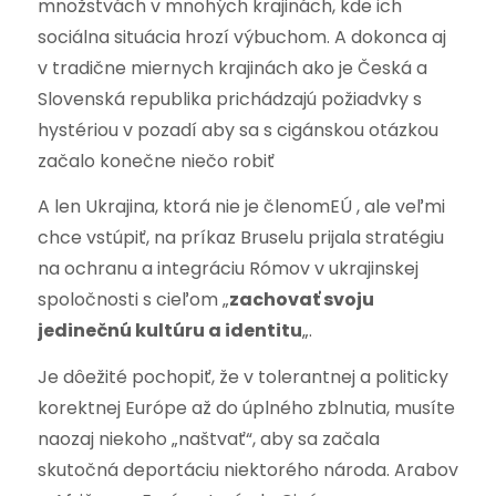
množstvách v mnohých krajinách, kde ich
sociálna situácia hrozí výbuchom. A dokonca aj
v tradične miernych krajinách ako je Česká a
Slovenská republika prichádzajú požiadvky s
hystériou v pozadí aby sa s cigánskou otázkou
začalo konečne niečo robiť
A len Ukrajina, ktorá nie je členomEÚ , ale veľmi
chce vstúpiť, na príkaz Bruselu prijala stratégiu
na ochranu a integráciu Rómov v ukrajinskej
spoločnosti s cieľom „
zachovať svoju
jedinečnú kultúru a identitu
„.
Je dôežité pochopiť, že v tolerantnej a politicky
korektnej Európe až do úplného zblnutia, musíte
naozaj niekoho „naštvať“, aby sa začala
skutočná deportáciu niektorého národa. Arabov