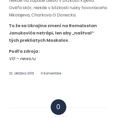
niekde na západe alebo v blízkosti Kyjeva.
Oveľa skôr, niekde v blízkosti rusky hovoriaceho
Nikolajeva, Charkova či Donecka.
To že sa Ukrajina zmení na Romalostan
Janukoviča netrápi, len aby „naštval“
tých prekliatych Moskalov.
Podľa zdroja :
VG – news.ru
22. októbra 2013
0 Komentáre
/
0