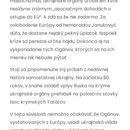
masochizmus, ukrajinské orgány urobili len kvôli
neslávne známym „asociačným dohodách o
vstupe do EÚ“. A zdá sa že nie zadarmo. Za
oslobodenie Európy od hemoroidov Janukovyč
dúfa, že dostane nejaký pekný úplatok. Napriek
kríze sa peniaze určite nájdu. Dokonca aj na
vysporiadanie tých Cigánov, ktorých sa na ich
mienku nik nebude pýtať.
Stojí za pripomenutie iný príbeh z nedávnej
histórii samostatnej Ukrajiny. Na začiatku 90.
rokov, v snahe oslabiť vplyv Ruska na Kryme
ukrajinské orgány prehlásili na polostrov stovky
tisíc krymských Tatárov.
V tejto súvislosti nemožno očakávať, že Cigánov
vysťahovaných z Európy, usadí ukrajinská vláda