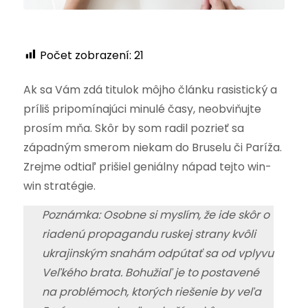
Počet zobrazení:
21
Ak sa Vám zdá titulok môjho článku rasistický a
príliš pripomínajúci minulé časy, neobviňujte
prosím mňa. Skôr by som radil pozrieť sa
západným smerom niekam do Bruselu či Paríža.
Zrejme odtiaľ prišiel geniálny nápad tejto win-
win stratégie.
Poznámka: Osobne si myslím, že ide skôr o
riadenú propagandu ruskej strany kvôli
ukrajinským snahám odpútať sa od vplyvu
Veľkého brata. Bohužiaľ je to postavené
na problémoch, ktorých riešenie by veľa