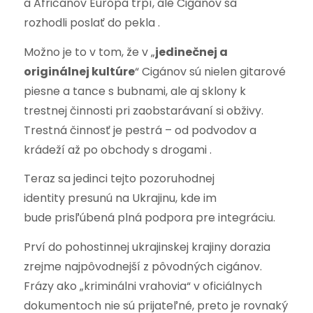
a Afričanov Európa trpí, ale Cigánov sa
rozhodli poslať do pekla .
Možno je to v tom, že v „
jedinečnej a
originálnej kultúre
“ Cigánov sú nielen gitarové
piesne a tance s bubnami, ale aj sklony k
trestnej činnosti pri zaobstarávaní si obživy.
Trestná činnosť je pestrá – od podvodov a
krádeží až po obchody s drogami .
Teraz sa jedinci tejto pozoruhodnej
identity presunú na Ukrajinu, kde im
bude prisľúbená plná podpora pre integráciu.
Prví do pohostinnej ukrajinskej krajiny dorazia
zrejme najpôvodnejší z pôvodných cigánov.
Frázy ako „kriminálni vrahovia“ v oficiálnych
dokumentoch nie sú prijateľné, preto je rovnaký