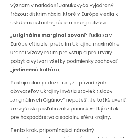
význam v nariadení Janukovyča vyjadrený
frázou : diskriminácia, ktoré v Európe viedla k
oslabeniu ich integrácie a marginalizácii.
„
Originálne marginalizovaní
“ ľudia sa v
Európe cítia zle, preto im Ukrajina maximálne
uľahčí vízový režim pre vstup a pre trvalý
pobyt a vytvorí všetky podmienky zachovať
„
jedinečnú kultúru
„.
Existuje silné podozrenie , že pôvodných
obyvateľov Ukrajiny invázia stoviek tisícov
„originálnych Cigánov“ nepoteší. Je ťažké uveriť,
že cigánski prisťahovalci prinesú veľký úžitok
pre hospodárstvo a sociálnu sféru krajiny.
Tento krok, pripomínajúci národný