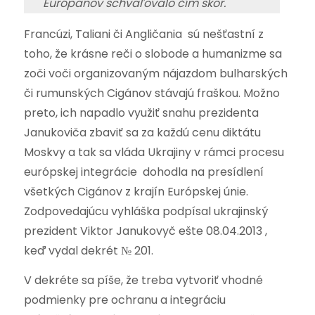
Európanov schvaľovalo čím skôr.
Francúzi, Taliani či Angličania sú nešťastní z
toho, že krásne reči o slobode a humanizme sa
zoči voči organizovaným nájazdom bulharských
či rumunských Cigánov stávajú fraškou. Možno
preto, ich napadlo využiť snahu prezidenta
Janukoviča zbaviť sa za každú cenu diktátu
Moskvy a tak sa vláda Ukrajiny v rámci procesu
európskej integrácie dohodla na presídlení
všetkých Cigánov z krajín Európskej únie.
Zodpovedajúcu vyhláška podpísal ukrajinský
prezident Viktor Janukovyč ešte 08.04.2013 ,
keď vydal dekrét № 201.
V dekréte sa píše, že treba vytvoriť vhodné
podmienky pre ochranu a integráciu