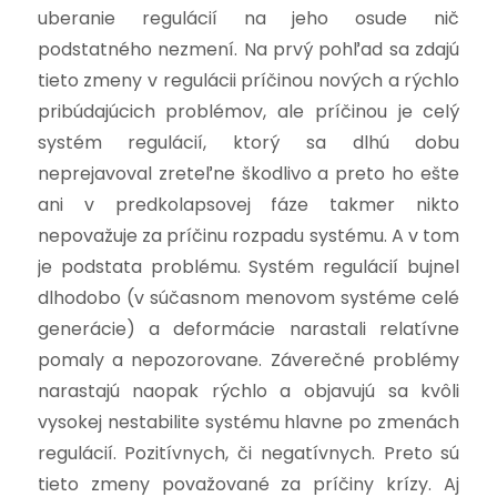
uberanie regulácií na jeho osude nič
podstatného nezmení. Na prvý pohľad sa zdajú
tieto zmeny v regulácii príčinou nových a rýchlo
pribúdajúcich problémov, ale príčinou je celý
systém regulácií, ktorý sa dlhú dobu
neprejavoval zreteľne škodlivo a preto ho ešte
ani v predkolapsovej fáze takmer nikto
nepovažuje za príčinu rozpadu systému. A v tom
je podstata problému. Systém regulácií bujnel
dlhodobo (v súčasnom menovom systéme celé
generácie) a deformácie narastali relatívne
pomaly a nepozorovane. Záverečné problémy
narastajú naopak rýchlo a objavujú sa kvôli
vysokej nestabilite systému hlavne po zmenách
regulácií. Pozitívnych, či negatívnych. Preto sú
tieto zmeny považované za príčiny krízy. Aj