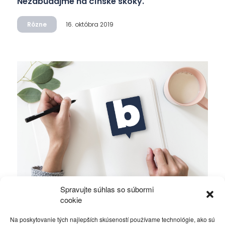
Nezabúdajme na čínske skoky.
Rôzne
16. októbra 2019
Spravujte súhlas so súbormi
FED má voľnú len jedinú cestu – krízu.
cookie
Na poskytovanie tých najlepších skúseností používame technológie, ako sú
Rôzne
16. októbra 2019