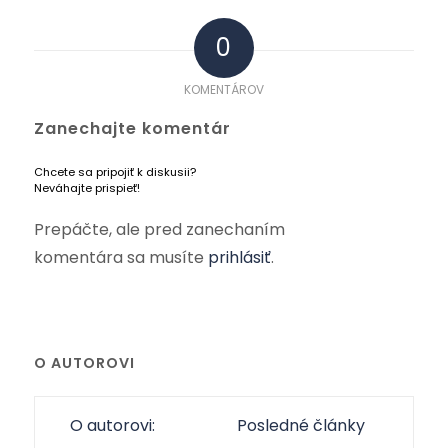
0
KOMENTÁROV
Zanechajte komentár
Chcete sa pripojiť k diskusii?
Neváhajte prispieť!
Prepáčte, ale pred zanechaním
komentára sa musíte
prihlásiť
.
O AUTOROVI
O autorovi:
Posledné články