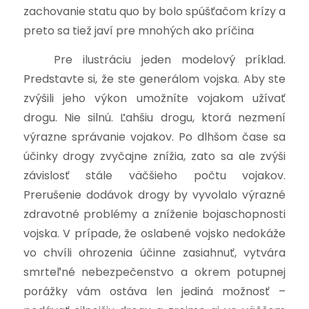
zachovanie statu quo by bolo spúšťačom krízy a
preto sa tiež javí pre mnohých ako príčina
Pre ilustráciu jeden modelový príklad.
Predstavte si, že ste generálom vojska. Aby ste
zvýšili jeho výkon umožníte vojakom užívať
drogu. Nie silnú. Ľahšiu drogu, ktorá nezmení
výrazne správanie vojakov. Po dlhšom čase sa
účinky drogy zvyčajne znížia, zato sa ale zvýši
závislosť stále väčšieho počtu vojakov.
Prerušenie dodávok drogy by vyvolalo výrazné
zdravotné problémy a zníženie bojaschopnosti
vojska. V prípade, že oslabené vojsko nedokáže
vo chvíli ohrozenia účinne zasiahnuť, vytvára
smrteľné nebezpečenstvo a okrem potupnej
porážky vám ostáva len jediná možnosť –