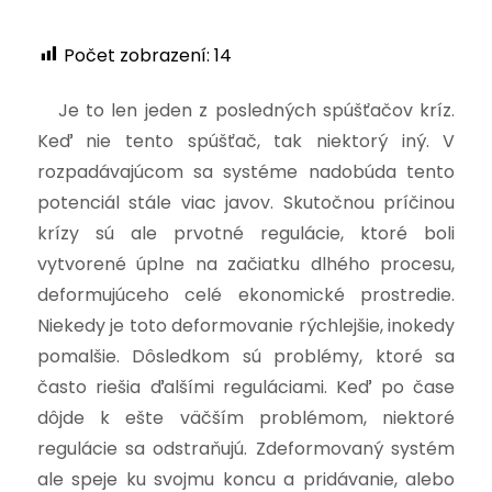
Počet zobrazení:
14
Je to len jeden z posledných spúšťačov kríz.
Keď nie tento spúšťač, tak niektorý iný. V
rozpadávajúcom sa systéme nadobúda tento
potenciál stále viac javov. Skutočnou príčinou
krízy sú ale prvotné regulácie, ktoré boli
vytvorené úplne na začiatku dlhého procesu,
deformujúceho celé ekonomické prostredie.
Niekedy je toto deformovanie rýchlejšie, inokedy
pomalšie. Dôsledkom sú problémy, ktoré sa
často riešia ďalšími reguláciami. Keď po čase
dôjde k ešte väčším problémom, niektoré
regulácie sa odstraňujú. Zdeformovaný systém
ale speje ku svojmu koncu a pridávanie, alebo