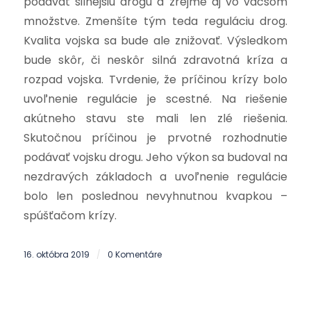
podávať silnejšiu drogu a zrejme aj vo väčšom
množstve. Zmenšíte tým teda reguláciu drog.
Kvalita vojska sa bude ale znižovať. Výsledkom
bude skôr, či neskôr silná zdravotná kríza a
rozpad vojska. Tvrdenie, že príčinou krízy bolo
uvoľnenie regulácie je scestné. Na riešenie
akútneho stavu ste mali len zlé riešenia.
Skutočnou príčinou je prvotné rozhodnutie
podávať vojsku drogu. Jeho výkon sa budoval na
nezdravých základoch a uvoľnenie regulácie
bolo len poslednou nevyhnutnou kvapkou –
spúšťačom krízy.
16. októbra 2019
0 Komentáre
/