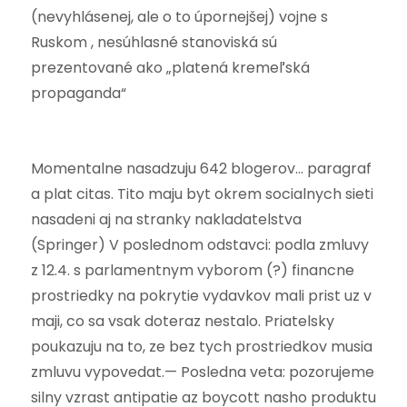
(nevyhlásenej, ale o to úpornejšej) vojne s
Ruskom , nesúhlasné stanoviská sú
prezentované ako „platená kremeľská
propaganda“
Momentalne nasadzuju 642 blogerov… paragraf
a plat citas. Tito maju byt okrem socialnych sieti
nasadeni aj na stranky nakladatelstva
(Springer) V poslednom odstavci: podla zmluvy
z 12.4. s parlamentnym vyborom (?) financne
prostriedky na pokrytie vydavkov mali prist uz v
maji, co sa vsak doteraz nestalo. Priatelsky
poukazuju na to, ze bez tych prostriedkov musia
zmluvu vypovedat.— Posledna veta: pozorujeme
silny vzrast antipatie az boycott nasho produktu