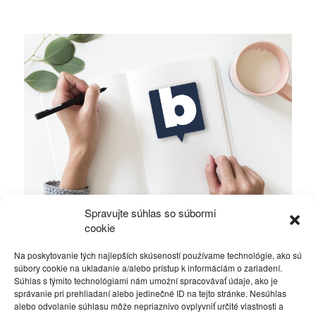
Spravujte súhlas so súbormi
Alawiti v Sýrii bojujú o holé prežitie
cookie
Na poskytovanie tých najlepších skúseností používame technológie, ako sú
Rôzne
16. októbra 2019
súbory cookie na ukladanie a/alebo prístup k informáciám o zariadení.
Súhlas s týmito technológiami nám umožní spracovávať údaje, ako je
správanie pri prehliadaní alebo jedinečné ID na tejto stránke. Nesúhlas
alebo odvolanie súhlasu môže nepriaznivo ovplyvniť určité vlastnosti a