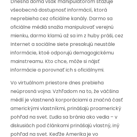
Dnešná doma však manipulátorom sťažuje
všeobecná dostupnosť informácií, ktorá
neprebieha cez oficiálne kanály. Darmo sa
oficiálne médiá snažia manipulovať verejnú
mienku, darmo klamú až sa im z huby práši, cez
Internet a sociálne siete presakujú neustále
informácie, ktoé odporujú demagogickému
mainstreamu. Kto chce, môže si nájsť
informácie a porovnať ich s oficiálnymi.
Vo virtuálnom priestore dnes prebieha
neúprosná vojna. Vzhľadom na to, že väčšina
médií je vlastnená korporáciami a značná časť
americkými vlastníkmi, prinášajú proamerický
pohľad na svet. Ľudia sa bránia ako vedia – v
diskusiách pod článkami prinášajú vlastný, iný
pohľad na svet. Keďže Amerika je vo