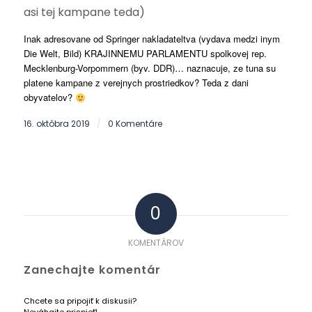
asi tej kampane teda)
Inak adresovane od Springer nakladateltva (vydava medzi inym
Die Welt, Bild) KRAJINNEMU PARLAMENTU spolkovej rep.
Mecklenburg-Vorpommern (byv. DDR)… naznacuje, ze tuna su
platene kampane z verejnych prostriedkov? Teda z dani
obyvatelov?
16. októbra 2019
0 Komentáre
/
0
KOMENTÁROV
Zanechajte komentár
Chcete sa pripojiť k diskusii?