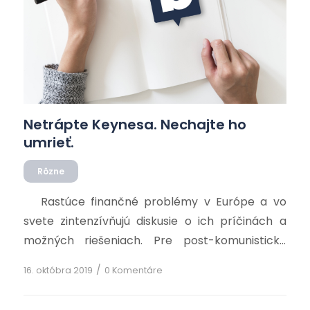
Netrápte Keynesa. Nechajte ho
umrieť.
Rôzne
Rastúce finančné problémy v Európe a vo
svete zintenzívňujú diskusie o ich príčinách a
možných riešeniach. Pre post-komunistické
krajiny je to tak trochu déjà vu. V dobách
/
16. októbra 2019
0 Komentáre
komunistického „reálneho socializmu“ sa videli
siahodlhé debaty o Marxovej i Leninovej