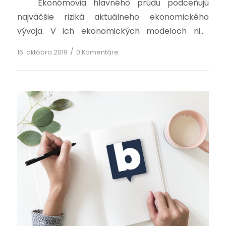
Ekonómovia hlavného prúdu podceňujú
najväčšie riziká aktuálneho ekonomického
vývoja. V ich ekonomických modeloch niet
miesta pre mimoriadne a extrémne udalosti. Ak
/
16. októbra 2019
0 Komentáre
uvažujú o kríze, tak len z dôvodu
nedostatočného centrálneho plánovania a
ovplyvňovania hospodárskych procesov. Žiaľ,
podobne pristupujú k tomuto problému aj
mnohí liberálni ekonómovia. Aj oni veria(hoci
iným spôsobom), že je možné riadiť […]