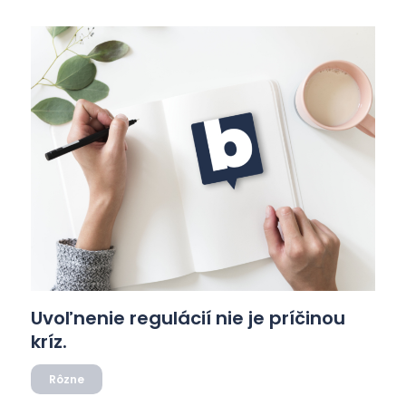
výsledkom. Zreteľné je aj to, čo si uvedomuje
hociktorý človek, ktorý nemá s ekonómiou […]
Uvoľnenie regulácií nie je príčinou
kríz.
Rôzne