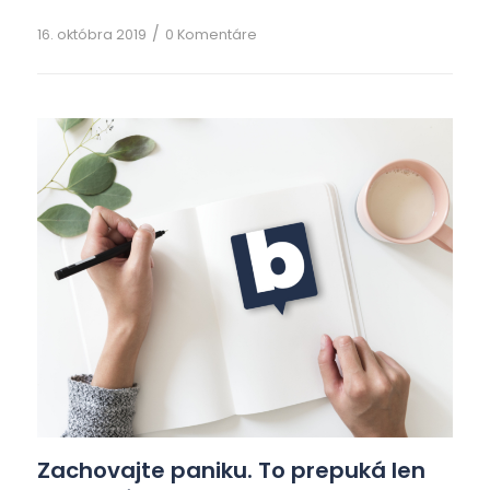
podľa iného kritéria, napríklad podľa ich
/
16. októbra 2019
0 Komentáre
pôvodu. Na výmenu tovarov a služieb
používame dnes prostriedky, ktorým hovoríme
peniaze. V skutočnosti to ale nie sú peniaze, […]
Zachovajte paniku. To prepuká len