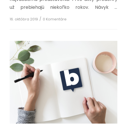
už prebiehajú niekoľko rokov. Návyk a
zotrvačnosť len ťažko pripúšťajú možné zmeny.
/
16. októbra 2019
0 Komentáre
O to ťažšie, ak ide o zmeny neobvyklého,
gigantického rozsahu. Ľudstvo sa bude ešte
dlho v budúcnosti sporiť o to, čo bolo ich
podstatnou príčinou. Už dnes sa hovorí […]