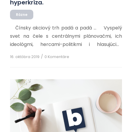
hyperkríza.
Rôzne
Čínsky akciový trh padá a padá … Vyspelý
svet na čele s centrálnymi plánovačmi, ich
ideológmi, hercami-politikmi i hlasujúcimi
divákmi-občanmi dovaril svoj centrálne varený
/
16. októbra 2019
0 Komentáre
hyperkrízový guláš. Málokto sa z neho naje.
Pekne za horúca sa musí vyliať priamo na nás
všetkých. Je to jeho poslanie a úniku niet …. a ani
nikdy nebolo. […]