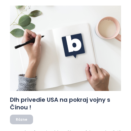
politickej ekonómii, ktorá vždy všetko vedela, len
tie výsledky sa jej nie a nie prispôsobiť. Dnes […]
Dlh privedie USA na pokraj vojny s
Čínou !
Rôzne