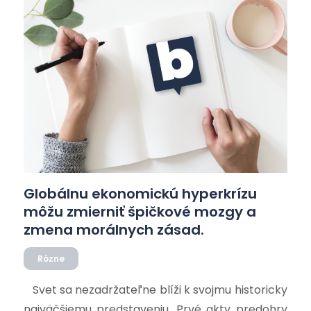
ospravedlnení inflačného a neslobodného
peňažného systému, ktorého amorálnosť je […]
Globálnu ekonomickú hyperkrízu
môžu zmierniť špičkové mozgy a
zmena morálnych zásad.
Rôzne
Svet sa nezadržateľne blíži k svojmu historicky
najväčšiemu predstaveniu. Prvé akty predohry