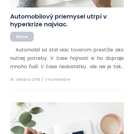
Automobilový priemysel utrpí v
hyperkríze najviac.
Rôzne
Automobil sa stal viac tovarom prestíže ako
nutnej potreby. V čase hojnosti si ho dopraje
mnoho ľudí. V čase nedostatku ale nie je taký
dôležitý ako jedlo, oblečenie, bývanie, či energie.
/
16. októbra 2019
0 Komentáre
V hyperkríze bude preto automobilový
priemysel medzi prvými na odpis. Ako prvé
neprežijú prevádzky v krajinách s vysokou
nákladovosťou. Keďže suroviny a […]