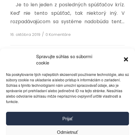
Je to len jeden z posledných spúšťačov kríz.
Keď nie tento spúšťač, tak niektorý iný. V
rozpadávajúcom sa systéme nadobúda tento
potenciál stále viac javov. Skutočnou príčinou
/
16. októbra 2019
0 Komentáre
krízy sú ale prvotné regulácie, ktoré boli
vytvorené úplne na začiatku dlhého procesu,
deformujúceho celé ekonomické prostredie.
Spravujte súhlas so súbormi
cookie
Niekedy je toto deformovanie rýchlejšie, inokedy
‹
1
2
3
Stránka 3 z 7
pomalšie. Dôsledkom sú problémy, […]
4
5
›
»
Na poskytovanie tých najlepších skúseností používame technológie, ako sú
súbory cookie na ukladanie a/alebo prístup k informáciám o zariadení.
Súhlas s týmito technológiami nám umožní spracovávať údaje, ako je
správanie pri prehliadaní alebo jedinečné ID na tejto stránke. Nesúhlas
alebo odvolanie súhlasu môže nepriaznivo ovplyvniť určité vlastnosti a
funkcie.
Kontakt
Prijať
Pravidlá používania
Reklama
Odmietnuť