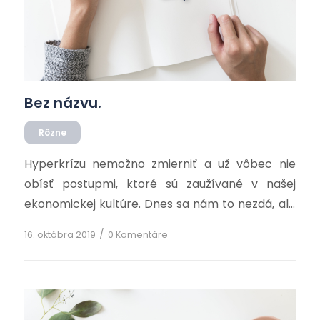
Bez názvu.
Rôzne
Hyperkrízu nemožno zmierniť a už vôbec nie
obísť postupmi, ktoré sú zaužívané v našej
ekonomickej kultúre. Dnes sa nám to nezdá, ale
história raz zhodnotí túto kultúru ako
/
16. októbra 2019
0 Komentáre
bezzásadovú, alebo pseudo-zásadovú,
bohorovne ideologickú a pseudo-vedeckú,
dirigistickú a amorálnu. Celá patológia tejto
kultúry je založená na pseudo-vedeckom