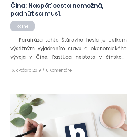
Čína: Naspäť cesta nemožná,
padnúť sa musí.
Rôzne
Parafráza tohto Štúrovho hesla je celkom
výstižným vyjadrením stavu a ekonomického
vývoja v Číne. Rastúca neistota v čínskom
hospodárskom živote je nevyhnutným
/
16. októbra 2019
0 Komentáre
dôsledkom jej doterajšieho „veľkého
hospodárskeho skoku“. Bezprostredným
spúšťačom rastúcej neistoty je jeden
nenápadný a podceňovaný vzťah, vzťah
Amerického dolára a Čínskeho juanu. Ich vzťah
je v posledných desaťročiach premenlivý, ale vo
svojej […]