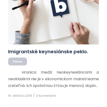
Imigrantské keynesiánske peklo.
Rôzne
Hranica medzi neokeynesiáncami a
neoklasikmi nie je v ekonomickom mainstreame
zreteľná. Ich spoločnou črtou je menový doping.
Ak ide o iný doping, hodí sa mi k tomu viac
/
16. októbra 2019
0 Komentáre
keynesiánska línia. Stav a vývoj svetovej
ekonomiky je ale zreteľne ich spoločným