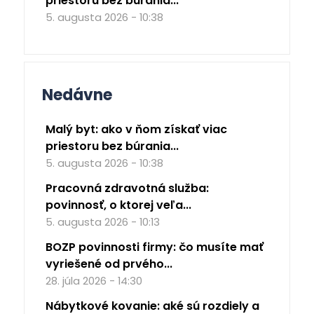
priestoru bez búrania...
5. augusta 2026 - 10:38
Nedávne
Malý byt: ako v ňom získať viac
priestoru bez búrania...
5. augusta 2026 - 10:38
Pracovná zdravotná služba:
povinnosť, o ktorej veľa...
5. augusta 2026 - 10:13
BOZP povinnosti firmy: čo musíte mať
vyriešené od prvého...
28. júla 2026 - 14:30
Nábytkové kovanie: aké sú rozdiely a