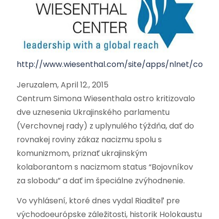
http://www.wiesenthal.com/site/apps/nlnet/conten
Jeruzalem, April 12., 2015
Centrum Simona Wiesenthala ostro kritizovalo
dve uznesenia Ukrajinského parlamentu
(Verchovnej rady) z uplynulého týždňa, dať do
rovnakej roviny zákaz nacizmu spolu s
komunizmom, priznať ukrajinským
kolaborantom s nacizmom status “Bojovníkov
za slobodu” a dať im špeciálne zvýhodnenie.
Vo vyhlásení, ktoré dnes vydal Riaditeľ pre
východoeurópske záležitosti, historik Holokaustu