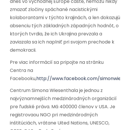
dnes vo východnej Európe časté, nemôžu nikdy
zmazať zločiny spáchané nacistickými
kolaborantami v týchto krajinách, a len dokazujú
absenciu tých základných západných hodnôt, o
ktorých tvrdia, že ich Ukrajina prevzala a
zaviazala sa ich naplniť pri svojom prechode k
demokracii.
Pre viac informácií sa pripojte na stránku
Centra na
Facebooku,
http://www.facebook.com/simonwiesent
Centrum Simona Wiesenthala je jednou z
najvýznamnejších medzinárodných organizácií
pre ľudské práva. Má 400000 členov v USA. Je
registrovaou NGO pri medzinárodných
inštitúciách, vrátane Uited Nations, UNESCO,