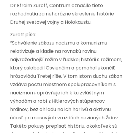
Dr Efraim Zuroff, Centrum označilo tieto
rozhodnutia za nehorázne skreslenie histórie
Druhej svetovej vojny a Holokaustu.
Zuroff píše:
“Schválenie zákazu nacizmu a komunizmu
relativizuje a kladie na rovnakú rovinu
najvražednější režim v ľudskej histórii s režimom,
ktorý oslobodil Osvienčim a pomohol ukončiť
hrôzovládu Tretej ríše. V tom istom duchu zákon
vzdáva poctu miestnom spolupracovníkom s
nacizmom, oprávňuje ich k ku zvláštnym
výhodám a robí z Hitlerových stúpencov
hrdinov, bez ohľadu na ich horlivú a aktívnu
účasť pri masových vraždách nevinných Židov.
Takéto pokusy prepísať históriu, akokoľvek sú