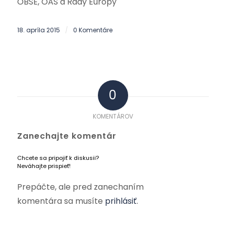
OBSE, OAS a Rady Európy
18. apríla 2015
0 Komentáre
/
0
KOMENTÁROV
Zanechajte komentár
Chcete sa pripojiť k diskusii?
Neváhajte prispieť!
Prepáčte, ale pred zanechaním
komentára sa musíte
prihlásiť
.