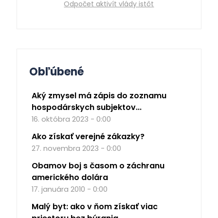
Odpočet aktivít vlády istôt
Obľúbené
Aký zmysel má zápis do zoznamu
hospodárskych subjektov...
16. októbra 2023 - 0:00
Ako získať verejné zákazky?
27. novembra 2023 - 0:00
Obamov boj s časom o záchranu
amerického dolára
17. januára 2010 - 0:00
Malý byt: ako v ňom získať viac