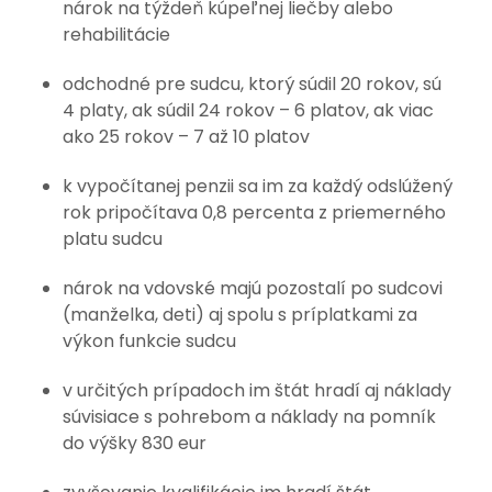
nárok na týždeň kúpeľnej liečby alebo
rehabilitácie
odchodné pre sudcu, ktorý súdil 20 rokov, sú
4 platy, ak súdil 24 rokov – 6 platov, ak viac
ako 25 rokov – 7 až 10 platov
k vypočítanej penzii sa im za každý odslúžený
rok pripočítava 0,8 percenta z priemerného
platu sudcu
nárok na vdovské majú pozostalí po sudcovi
(manželka, deti) aj spolu s príplatkami za
výkon funkcie sudcu
v určitých prípadoch im štát hradí aj náklady
súvisiace s pohrebom a náklady na pomník
do výšky 830 eur