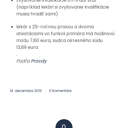
zvyšovanie kvalifikácie im hradí štát
(napríklad lekári si zvyšovanie kvalifikácie
musia hradiť sami)
lekár s 25-ročnou praxou a dvoma
atestáciami vo funkcii primára má hodinovú
mzdu 7,60 eura, sudca okresného súdu
13,69 eura
.
Podľa
Pravdy
14. decembra 2013
0 Komentáre
/
0