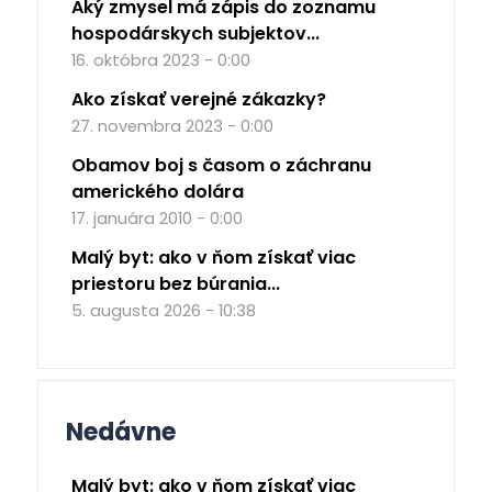
Aký zmysel má zápis do zoznamu
hospodárskych subjektov...
16. októbra 2023 - 0:00
Ako získať verejné zákazky?
27. novembra 2023 - 0:00
Obamov boj s časom o záchranu
amerického dolára
17. januára 2010 - 0:00
Malý byt: ako v ňom získať viac
priestoru bez búrania...
5. augusta 2026 - 10:38
Nedávne
Malý byt: ako v ňom získať viac