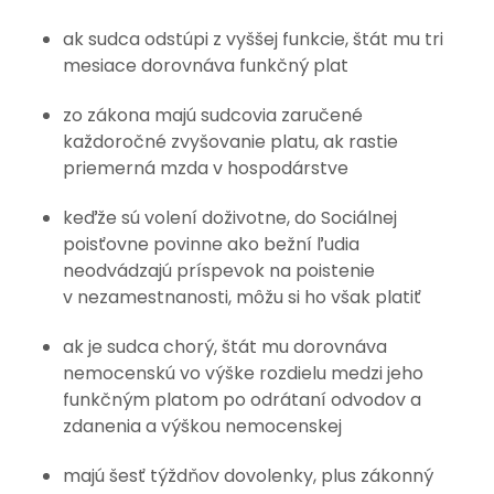
ak sudca odstúpi z vyššej funkcie, štát mu tri
mesiace dorovnáva funkčný plat
zo zákona majú sudcovia zaručené
každoročné zvyšovanie platu, ak rastie
priemerná mzda v hospodárstve
keďže sú volení doživotne, do Sociálnej
poisťovne povinne ako bežní ľudia
neodvádzajú príspevok na poistenie
v nezamestnanosti, môžu si ho však platiť
ak je sudca chorý, štát mu dorovnáva
nemocenskú vo výške rozdielu medzi jeho
funkčným platom po odrátaní odvodov a
zdanenia a výškou nemocenskej
majú šesť týždňov dovolenky, plus zákonný