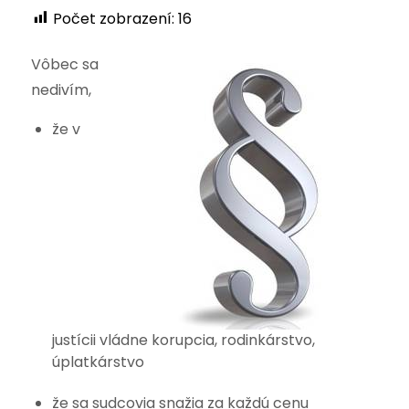
Počet zobrazení:
16
Vôbec sa
nedivím,
že v
justícii vládne korupcia, rodinkárstvo,
úplatkárstvo
že sa sudcovia snažia za každú cenu