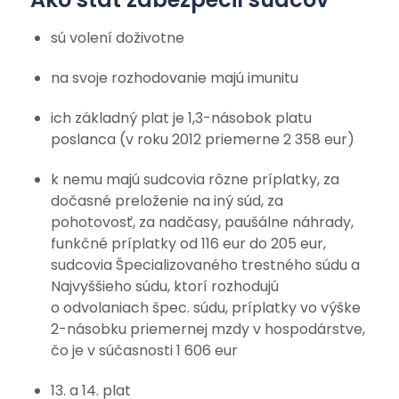
sú volení doživotne
na svoje rozhodovanie majú imunitu
ich základný plat je 1,3-násobok platu
poslanca (v roku 2012 priemerne 2 358 eur)
k nemu majú sudcovia rôzne príplatky, za
dočasné preloženie na iný súd, za
pohotovosť, za nadčasy, paušálne náhrady,
funkčné príplatky od 116 eur do 205 eur,
sudcovia Špecializovaného trestného súdu a
Najvyššieho súdu, ktorí rozhodujú
o odvolaniach špec. súdu, príplatky vo výške
2-násobku priemernej mzdy v hospodárstve,
čo je v súčasnosti 1 606 eur
13. a 14. plat