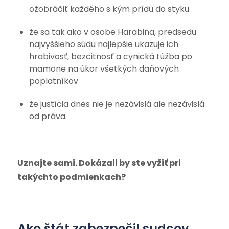
ožobráčiť každého s kým prídu do styku
že sa tak ako v osobe Harabina, predsedu
najvyššieho súdu najlepšie ukazuje ich
hrabivosť, bezcitnosť a cynická túžba po
mamone na úkor všetkých daňových
poplatníkov
že justícia dnes nie je nezávislá ale nezávislá
od práva.
Uznajte sami. Dokázali by ste vyžiť pri
takýchto podmienkach?
Ako štát zabezpečil sudcov