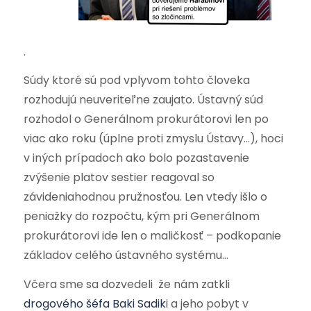
.
Súdy ktoré sú pod vplyvom tohto človeka
rozhodujú neuveriteľne zaujato. Ústavný súd
rozhodol o Generálnom prokurátorovi len po
viac ako roku (úplne proti zmyslu Ústavy…), hoci
v iných prípadoch ako bolo pozastavenie
zvýšenie platov sestier reagoval so
závideniahodnou pružnosťou. Len vtedy išlo o
peniažky do rozpočtu, kým pri Generálnom
prokurátorovi ide len o maličkosť – podkopanie
základov celého ústavného systému…
Včera sme sa dozvedeli že nám zatkli
drogového šéfa Baki Sadik
i a jeho pobyt v