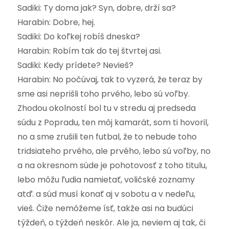
Sadiki: Ty doma jak? Syn, dobre, drží sa?
Harabin: Dobre, hej.
Sadiki: Do koľkej robíš dneska?
Harabin: Robím tak do tej štvrtej asi.
Sadiki: Kedy prídete? Nevieš?
Harabin: No počúvaj, tak to vyzerá, že teraz by
sme asi neprišli toho prvého, lebo sú voľby.
Zhodou okolností bol tu v stredu aj predseda
súdu z Popradu, ten môj kamarát, som ti hovoril,
no a sme zrušili ten futbal, že to nebude toho
tridsiateho prvého, ale prvého, lebo sú voľby, no
a na okresnom súde je pohotovosť z toho titulu,
lebo môžu ľudia namietať, voličské zoznamy
atď. a súd musí konať aj v sobotu a v nedeľu,
vieš. Čiže nemôžeme ísť, takže asi na budúci
týždeň, o týždeň neskôr. Ale ja, neviem aj tak, či