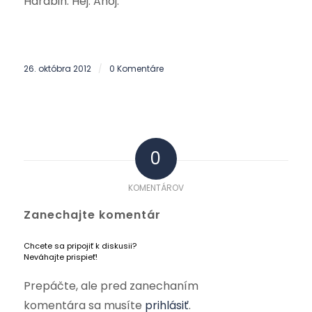
Harabin: Hej. Ahoj.
26. októbra 2012
0 Komentáre
/
0
KOMENTÁROV
Zanechajte komentár
Chcete sa pripojiť k diskusii?
Neváhajte prispieť!
Prepáčte, ale pred zanechaním
komentára sa musíte
prihlásiť
.