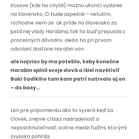
Kosove (kde ho chytili) možno ukončí vydanie
na Slovensko. Či bude úspešné – netuším,
rozhodne viem ze ak príde na Slovensko za
justičnej vlády Harabina, tak ho buď prepustia z
procesných dôvodov, alebo ho pri prvom
odvolaní dostane Harabin von.
ale najviac by ma potešilo, keby konečne
Harabin splnil svoje slová a išiel navštíviť
Baki Sadikiho tam kam patrí natrvalo aj on
– do basy…
Len pre pripomienku ako to vyzerá keď sa
človek, zrejme cítiaci nadradenosť a
nepostihnuteľnosť, ocitne medzi ľuďmi, ktorými
zvysoka pohŕda.