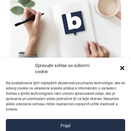
Spravujte súhlas so súbormi
Alawiti v Sýrii bojujú o holé prežitie
cookie
Na poskytovanie tých najlepších skúseností používame technológie, ako sú
Rôzne
16. októbra 2019
súbory cookie na ukladanie a/alebo prístup k informáciám o zariadení.
Súhlas s týmito technológiami nám umožní spracovávať údaje, ako je
správanie pri prehliadaní alebo jedinečné ID na tejto stránke. Nesúhlas
alebo odvolanie súhlasu môže nepriaznivo ovplyvniť určité vlastnosti a
funkcie.
Kontakt
Prijať
Pravidlá používania