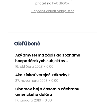
priateľ na
FACEBOOK
Odpočet aktivít vlády istôt
Obľúbené
Aký zmysel má zápis do zoznamu
hospodárskych subjektov...
16. októbra 2023 - 0:00
Ako získať verejné zákazky?
27. novembra 2023 - 0:00
Obamov boj s časom o záchranu
amerického dolára
17. januára 2010 - 0:00