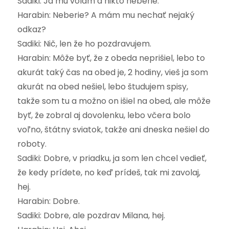
Sadiki: Ja mu volám a nikto neberie.
Harabin: Neberie? A mám mu nechať nejaký
odkaz?
Sadiki: Nič, len že ho pozdravujem.
Harabin: Môže byť, že z obeda neprišiel, lebo to
akurát taký čas na obed je, 2 hodiny, vieš ja som
akurát na obed nešiel, lebo študujem spisy,
takže som tu a možno on išiel na obed, ale môže
byť, že zobral aj dovolenku, lebo včera bolo
voľno, štátny sviatok, takže ani dneska nešiel do
roboty.
Sadiki: Dobre, v priadku, ja som len chcel vedieť,
že kedy prídete, no keď prídeš, tak mi zavolaj,
hej.
Harabin: Dobre.
Sadiki: Dobre, ale pozdrav Milana, hej.