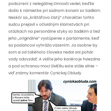
podozrení z nelegálnej činnosti vedel, keďže
došlo k námietke pri súdnom konaní so Sadikim.
Neskôr sa „krištáľovo čistý“ charakter tohto
sudcu prejavil v očividným klamstvách pri
otázkach na personálne styky so Sadikim a tiež
jeho „originálne“ vystúpenie v parlamente, keď
sa poslancovi vyhráža väzením. Ja osobne by
som si od takéhoto človeka nedal ani pohár
vody odovzdať. A vidíte jeho kariéra je hviezdna
a pod ochranou moci SMERu este stále silnie –
viď známy komentár Cynickej Obludy