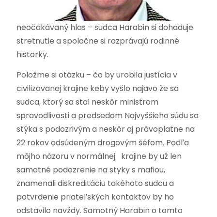
neočakávaný hlas – sudca Harabin si dohaduje
stretnutie a spoločne si rozprávajú rodinné
historky.
Položme si otázku – čo by urobila justícia v
civilizovanej krajine keby vyšlo najavo že sa
sudca, ktorý sa stal neskôr ministrom
spravodlivosti a predsedom Najvyššieho súdu sa
stýka s podozrivým a neskôr aj právoplatne na
22 rokov odsúdeným drogovým šéfom. Podľa
môjho názoru v normálnej krajine by už len
samotné podozrenie na styky s mafiou,
znamenali diskreditáciu takéhoto sudcu a
potvrdenie priateľských kontaktov by ho
odstavilo navždy. Samotný Harabin o tomto