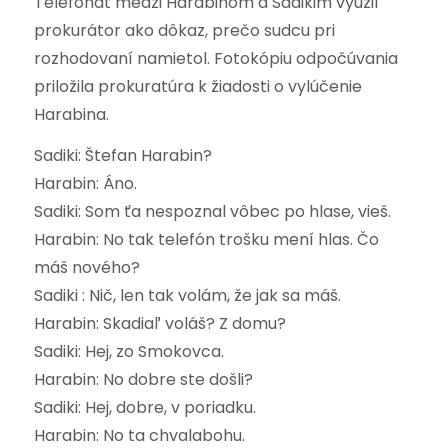
Telefonát medzi Harabinom a Sadikim využil
prokurátor ako dôkaz, prečo sudcu pri
rozhodovaní namietol. Fotokópiu odpočúvania
priložila prokuratúra k žiadosti o vylúčenie
Harabina.
Sadiki: Štefan Harabin?
Harabin: Áno.
Sadiki: Som ťa nespoznal vôbec po hlase, vieš.
Harabin: No tak telefón trošku mení hlas. Čo
máš nového?
Sadiki : Nič, len tak volám, že jak sa máš.
Harabin: Skadiaľ voláš? Z domu?
Sadiki: Hej, zo Smokovca.
Harabin: No dobre ste došli?
Sadiki: Hej, dobre, v poriadku.
Harabin: No ta chvalabohu.