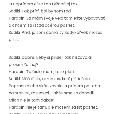
ja neprídem ešte ten týždeň aj tak.
Sadiki: Tak príď, bol by som rád.
Harabin: Ja mám svoje veci tam ešte vybavovať
a chcem sa ísť za dcérou pozrieť.
Sadiki: Príď, ja som doma, ty kedykoľvek môžeš
prísť.
…
Sadiki: Dobre, keby si prišiel, tak mi zavolaj
prosím ťa, hej?
Harabin: To číslo mám, toto platí.
Sadiki: Máš číslo, rozumieš, keď prídeš do
Popradu alebo skôr, zavolaj a prídem po teba
na stanicu, rozumieš. Takže sme sa dohodli.
Milan nie je tam dakde?
Harabin: Nie je tam, ale môžem sa ísť pozrieť.