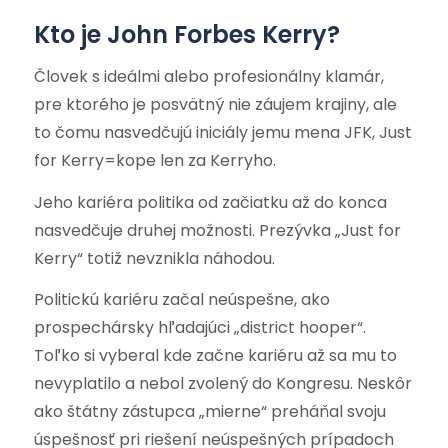
Kto je John Forbes Kerry?
Človek s ideálmi alebo profesionálny klamár,
pre ktorého je posvätný nie záujem krajiny, ale
to čomu nasvedčujú iniciály jemu mena JFK, Just
for Kerry=kope len za Kerryho.
Jeho kariéra politika od začiatku až do konca
nasvedčuje druhej možnosti. Prezývka „Just for
Kerry“ totiž nevznikla náhodou.
Politickú kariéru začal neúspešne, ako
prospechársky hľadajúci „district hooper“.
Toľko si vyberal kde začne kariéru až sa mu to
nevyplatilo a nebol zvolený do Kongresu. Neskôr
ako štátny zástupca „mierne“ preháňal svoju
úspešnosť pri riešení neúspešných prípadoch