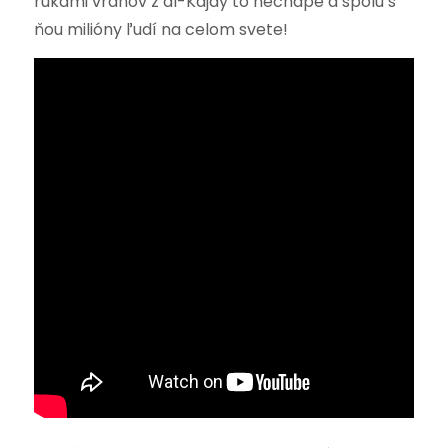
rukami vrahov z al-Kajdy to nechápe a spolu s
ňou milióny ľudí na celom svete!