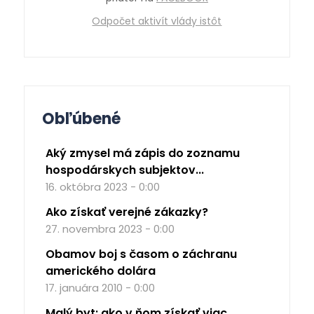
Odpočet aktivít vlády istôt
Obľúbené
Aký zmysel má zápis do zoznamu
hospodárskych subjektov...
16. októbra 2023 - 0:00
Ako získať verejné zákazky?
27. novembra 2023 - 0:00
Obamov boj s časom o záchranu
amerického dolára
17. januára 2010 - 0:00
Malý byt: ako v ňom získať viac