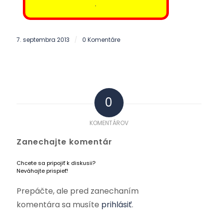
.
7. septembra 2013
0 Komentáre
/
0
KOMENTÁROV
Zanechajte komentár
Chcete sa pripojiť k diskusii?
Neváhajte prispieť!
Prepáčte, ale pred zanechaním
komentára sa musíte
prihlásiť
.