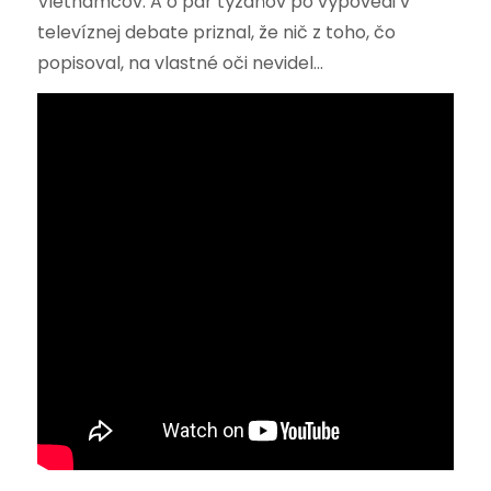
Vietnamcov. A o pár týždňov po výpovedi v
televíznej debate priznal, že nič z toho, čo
popisoval, na vlastné oči nevidel…