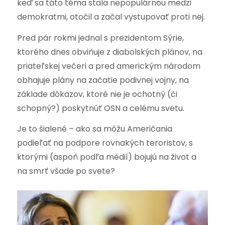
keď sa táto téma stala nepopulárnou medzi
demokratmi, otočil a začal vystupovať proti nej.
Pred pár rokmi jednal s prezidentom Sýrie,
ktorého dnes obviňuje z diabolských plánov, na
priateľskej večeri a pred americkým národom
obhajuje plány na začatie podivnej vojny, na
základe dôkazov, ktoré nie je ochotný (či
schopný?) poskytnúť OSN a celému svetu.
Je to šialené – ako sa môžu Američania
podieľať na podpore rovnakých teroristov, s
ktorými (aspoň podľa médií) bojujú na život a
na smrť všade po svete?