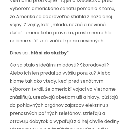
Vietnamu proti vojne“. Aj jeho svedectvo pred
výborom amerického senátu pomohlo k tomu,
že Amerika sa dobrovoľne stiahla z neželanej
vojny. Z vojny, kde „mladá, nežná a nevinná
duša“ amerického právnika, proste nemohla
nečinne stáť zoči voči utrpeniu nevinných.
Dnes sa „
hlási do služby
“
Čo sa stalo s ideálmi mladosti? Skorodovali?
Alebo ich len predal za vyššiu ponuku? Alebo
klame tak ako vtedy, keď pred senátnym
výborom tvrdil, že americkí vojaci vo Vietname
znásilňujú, urezávajú obetiam uši a hlavy, púšťajú
do pohlavných orgánov zajatcov elektrinu z
prenosných poľných telefónov, strieľajú a
otravujú dobytok a vypaľujú z dlhej chvíle dediny