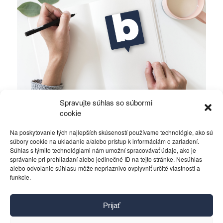
Spravujte súhlas so súbormi
Alawiti v Sýrii bojujú o holé prežitie
cookie
Na poskytovanie tých najlepších skúseností používame technológie, ako sú
Rôzne
16. októbra 2019
súbory cookie na ukladanie a/alebo prístup k informáciám o zariadení.
Súhlas s týmito technológiami nám umožní spracovávať údaje, ako je
správanie pri prehliadaní alebo jedinečné ID na tejto stránke. Nesúhlas
alebo odvolanie súhlasu môže nepriaznivo ovplyvniť určité vlastnosti a
funkcie.
Kontakt
Prijať
Pravidlá používania
Reklama