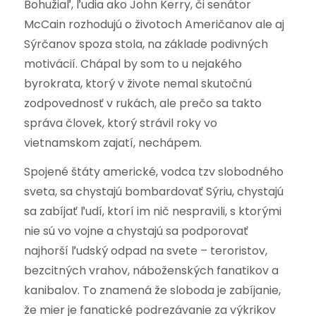
Bohužiaľ, ľudia ako John Kerry, či senátor
McCain rozhodujú o životoch Američanov ale aj
Sýrčanov spoza stola, na základe podivných
motivácií. Chápal by som to u nejakého
byrokrata, ktorý v živote nemal skutočnú
zodpovednosť v rukách, ale prečo sa takto
správa človek, ktorý strávil roky vo
vietnamskom zajatí, nechápem.
Spojené štáty americké, vodca tzv slobodného
sveta, sa chystajú bombardovať Sýriu, chystajú
sa zabíjať ľudí, ktorí im nič nespravili, s ktorými
nie sú vo vojne a chystajú sa podporovať
najhorší ľudský odpad na svete – teroristov,
bezcitných vrahov, náboženských fanatikov a
kanibalov. To znamená že sloboda je zabíjanie,
že mier je fanatické podrezávanie za výkrikov