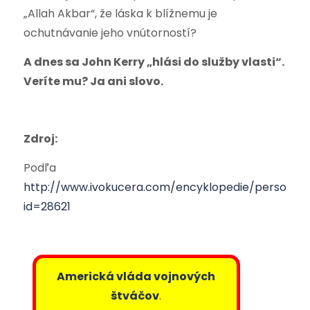
„Allah Akbar“, že láska k blížnemu je
ochutnávanie jeho vnútorností?
A dnes sa John Kerry „hlási do služby vlasti“.
Veríte mu? Ja ani slovo.
Zdroj:
Podľa
http://www.ivokucera.com/encyklopedie/personali
id=28621
Americká vláda vojnových
štváčov
.