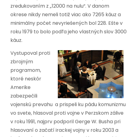
zredukovaním z „12000 na nulu“. V danom
okrese nikdy nemeli totiž viac ako 7265 káuz a
minimálny počet nevyriešených bol 228. Ešte v
roku 1979 to bolo podľa jeho vlastných slov 3000
káuz.
Vystupoval proti
zbrojným
programom,
ktoré neskôr
Amerike
zabezpečili
vojenskú prevahu a prispeli ku pádu komunizmu
vo svete, hlasoval proti vojne v Perzskom zálive
v roku 1991, najprv podporil Gerge W. Busha pri
hlasovaní o začatí irackej vojny v roku 2003 a