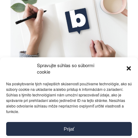
Spravujte súhlas so súbormi
Alawiti v Sýrii bojujú o holé prežitie
cookie
Na poskytovanie tých najlepších skúseností používame technológie, ako sú
Rôzne
16. októbra 2019
súbory cookie na ukladanie a/alebo prístup k informáciám o zariadení.
Súhlas s týmito technológiami nám umožní spracovávať údaje, ako je
správanie pri prehliadaní alebo jedinečné ID na tejto stránke. Nesúhlas
alebo odvolanie súhlasu môže nepriaznivo ovplyvniť určité vlastnosti a
funkcie.
Kontakt
Prijať
Pravidlá používania
Reklama