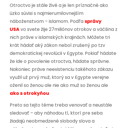
Otroctvo je stále živé a je len príznačné ako
úzko súvisi s najmierumilovnejším
náboženstvom – islamom. Podľa
správy
USA
vo svete žije 27miliónov otrokov a väčšina z
nich práve v islamských krajinách. Môžete tri
krát hádať aký zákon nebol zrušený po tzv
demokratickej revolúcii v Egypte. Pokiaľ hádate
že ide o povolenie otroctva, hádate správne.
Nakoniec práve neexistenciu takéhoto zákazu
využil už prvý muž, ktorý sa v Egypte verejne
oženil so ženou ale nie ako muž so ženou ale
ako s otrokyňou
Preto sa tejto téme treba venovať a neustále
sledovať – aby náhodou tí, ktorí pre seba
žiadajú neobmedzené slobody slova a