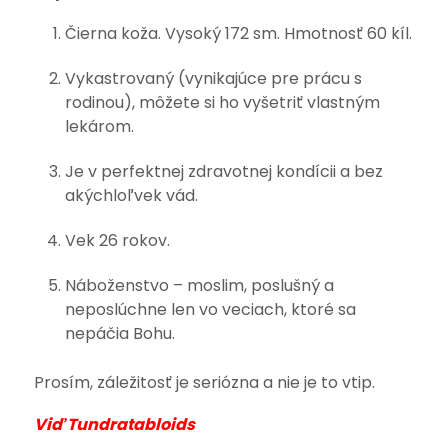
Čierna koža. Vysoký 172 sm. Hmotnosť 60 kíl.
Vykastrovaný (vynikajúce pre prácu s
rodinou), môžete si ho vyšetriť vlastným
lekárom.
Je v perfektnej zdravotnej kondícii a bez
akýchloľvek vád.
Vek 26 rokov.
Náboženstvo – moslim, poslušný a
neposlúchne len vo veciach, ktoré sa
nepáčia Bohu.
Prosím, záležitosť je seriózna a nie je to vtip.
Viď Tundratabloids