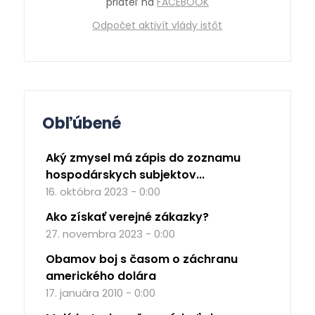
priateľ na
FACEBOOK
Odpočet aktivít vlády istôt
Obľúbené
Aký zmysel má zápis do zoznamu
hospodárskych subjektov...
16. októbra 2023 - 0:00
Ako získať verejné zákazky?
27. novembra 2023 - 0:00
Obamov boj s časom o záchranu
amerického dolára
17. januára 2010 - 0:00