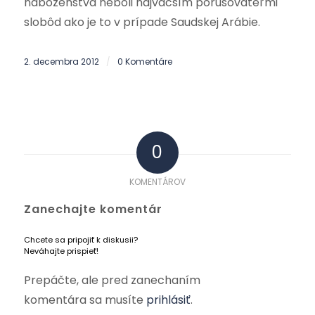
náboženstva neboli najväčším porušovateľmi
slobôd ako je to v prípade Saudskej Arábie.
2. decembra 2012
0 Komentáre
/
0
KOMENTÁROV
Zanechajte komentár
Chcete sa pripojiť k diskusii?
Neváhajte prispieť!
Prepáčte, ale pred zanechaním
komentára sa musíte
prihlásiť
.