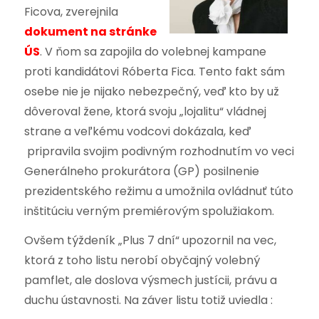
Ficova, zverejnila
dokument na stránke
ÚS
. V ňom sa zapojila do volebnej kampane
proti kandidátovi Róberta Fica. Tento fakt sám
osebe nie je nijako nebezpečný, veď kto by už
dôveroval žene, ktorá svoju „lojalitu“ vládnej
strane a veľkému vodcovi dokázala, keď
pripravila svojim podivným rozhodnutím vo veci
Generálneho prokurátora (GP) posilnenie
prezidentského režimu a umožnila ovládnuť túto
inštitúciu verným premiérovým spolužiakom.
Ovšem týždeník „Plus 7 dní“ upozornil na vec,
ktorá z toho listu nerobí obyčajný volebný
pamflet, ale doslova výsmech justícii, právu a
duchu ústavnosti. Na záver listu totiž uviedla :