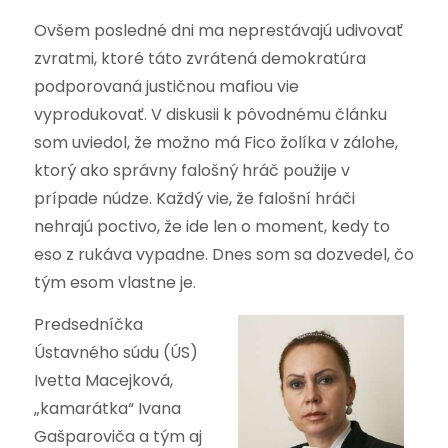
Ovšem posledné dni ma neprestávajú udivovať
zvratmi, ktoré táto zvrátená demokratúra
podporovaná justičnou mafiou vie
vyprodukovať. V diskusii k pôvodnému článku
som uviedol, že možno má Fico žolíka v zálohe,
ktorý ako správny falošný hráč použije v
prípade núdze. Každý vie, že falošní hráči
nehrajú poctivo, že ide len o moment, kedy to
eso z rukáva vypadne. Dnes som sa dozvedel, čo
tým esom vlastne je.
Predsedníčka
Ústavného súdu (ÚS)
Ivetta Macejková,
„kamarátka“ Ivana
Gašparoviča a tým aj