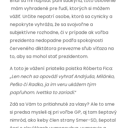
Bridí sa mi napísať pani sudkyňa, toto oslovenie
mám vyhradené pre ľudí, ktorých si môžem
vážiť. Určite nepatrí osobe, ktorá sa cynicky a
nepokryte vyhráža, že sa svojvoľne a
subjektívne rozhodne, či v prípade ak voľba
prezidenta nedopadne podľa spokojnosti
červeného diktátora prevezme sľub víťaza na
to, aby sa mohol stať prezidentom.
A toto je vážení priatelia poistka Róberta Fica:
„
Len nech sa opováži vyhrať Andrjuša, Milánko,
Peťko či Radko, ja im veru ukážem tým
papľuhom. Ivettka to zariadi.
“
Zdá sa Vám to pritiahnuté za vlasy? Ale to sme
si predsa mysleli aj pri voľbe GP, aj tam šeptavý
nimród, ako keby člen strany Smer-SD, šepotal