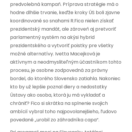
predvolebná kampaň. Príprava stratégie má o
hodne dlhšie trvanie, keďže kroky ÚS boli zjavne
koordinované so snahami R.Fica nielen získať
prezidentský mandát, ale zároveň aj pretvoriť
parlamentný systém na akýsi hybrid
prezidentského a vytvoriť poistky pre všetky
možné alternatívy. Ivetta Macejková je
aktívnym a neodmysliteľným účastníkom tohto
procesu, je osobne zodpovedná za právny
bordel, do ktorého Slovensko zatiahla. Nakoniec
kto by už lepšie poznal diery a nedostatky
Ústavy ako osoba, ktorá ju má vykladať a
chrániť? Fico si skrátka na splnenie svojich
ambícií vybral toho najpovolanejšieho, ľudovo
povedané „urobil zo záhradníka capa“.