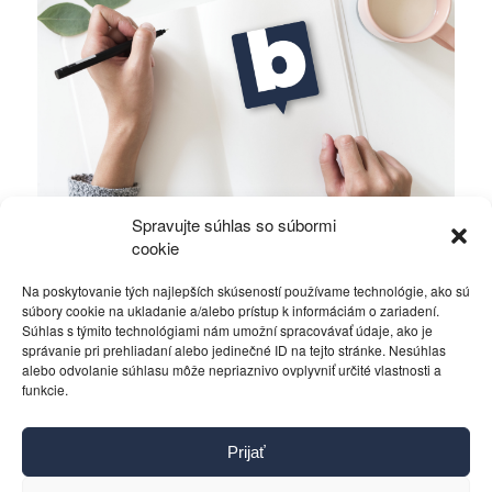
Spravujte súhlas so súbormi
Alawiti v Sýrii bojujú o holé prežitie
cookie
Na poskytovanie tých najlepších skúseností používame technológie, ako sú
Rôzne
16. októbra 2019
súbory cookie na ukladanie a/alebo prístup k informáciám o zariadení.
Súhlas s týmito technológiami nám umožní spracovávať údaje, ako je
správanie pri prehliadaní alebo jedinečné ID na tejto stránke. Nesúhlas
alebo odvolanie súhlasu môže nepriaznivo ovplyvniť určité vlastnosti a
funkcie.
Kontakt
Prijať
Pravidlá používania
Reklama