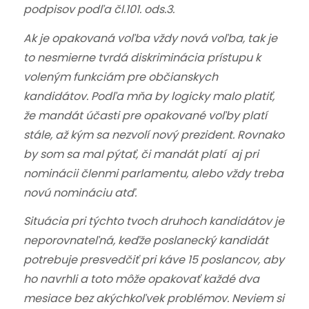
podpisov podľa čl.101. ods.3.
Ak je opakovaná voľba vždy nová voľba, tak je
to nesmierne tvrdá diskriminácia prístupu k
voleným funkciám pre občianskych
kandidátov. Podľa mňa by logicky malo platiť,
že mandát účasti pre opakované voľby platí
stále, až kým sa nezvolí nový prezident. Rovnako
by som sa mal pýtať, či mandát platí aj pri
nominácii členmi parlamentu, alebo vždy treba
novú nomináciu atď.
Situácia pri týchto tvoch druhoch kandidátov je
neporovnateľná, keďže poslanecký kandidát
potrebuje presvedčiť pri káve 15 poslancov, aby
ho navrhli a toto môže opakovať každé dva
mesiace bez akýchkoľvek problémov. Neviem si