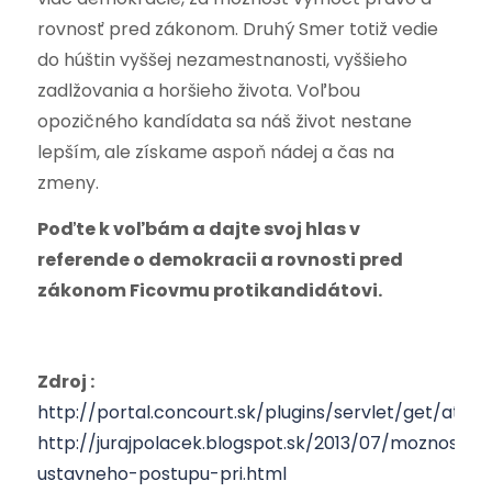
rovnosť pred zákonom. Druhý Smer totiž vedie
do húštin vyššej nezamestnanosti, vyššieho
zadlžovania a horšieho života. Voľbou
opozičného kandídata sa náš život nestane
lepším, ale získame aspoň nádej a čas na
zmeny.
Poďte k voľbám a dajte svoj hlas v
referende o demokracii a rovnosti pred
zákonom Ficovmu protikandidátovi.
Zdroj :
http://portal.concourt.sk/plugins/servlet/get/at
http://jurajpolacek.blogspot.sk/2013/07/moznosti-
ustavneho-postupu-pri.html