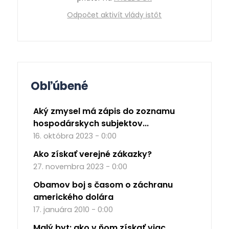
Odpočet aktivít vlády istôt
Obľúbené
Aký zmysel má zápis do zoznamu
hospodárskych subjektov...
16. októbra 2023 - 0:00
Ako získať verejné zákazky?
27. novembra 2023 - 0:00
Obamov boj s časom o záchranu
amerického dolára
17. januára 2010 - 0:00
Malý byt: ako v ňom získať viac