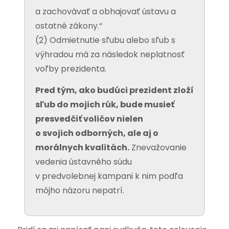
a zachovávať a obhajovať ústavu a
ostatné zákony.“
(2) Odmietnutie sľubu alebo sľub s
výhradou má za následok neplatnosť
voľby prezidenta.
Pred tým, ako budúci prezident zloží
sľub do mojich rúk, bude musieť
presvedčiť voličov nielen
o svojich odborných, ale aj o
morálnych kvalitách.
Znevažovanie
vedenia ústavného súdu
v predvolebnej kampani k nim podľa
môjho názoru nepatrí.