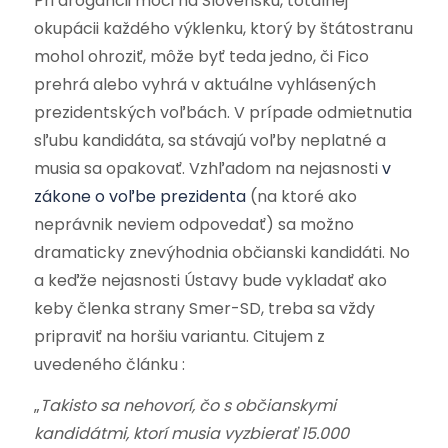
Pri arogancii moci na Slovensku, totálnej
okupácii každého výklenku, ktorý by štátostranu
mohol ohroziť, môže byť teda jedno, či Fico
prehrá alebo vyhrá v aktuálne vyhlásených
prezidentských voľbách. V prípade odmietnutia
sľubu kandidáta, sa stávajú voľby neplatné a
musia sa opakovať. Vzhľadom na nejasnosti
v
zákone o voľbe prezidenta
(na ktoré ako
neprávnik neviem odpovedať) sa možno
dramaticky znevýhodnia občianski kandidáti. No
a keďže nejasnosti Ústavy bude vykladať ako
keby členka strany Smer-SD, treba sa vždy
pripraviť na horšiu variantu. Citujem z
uvedeného článku :
„
Takisto sa nehovorí, čo s občianskymi
kandidátmi, ktorí musia vyzbierať 15.000