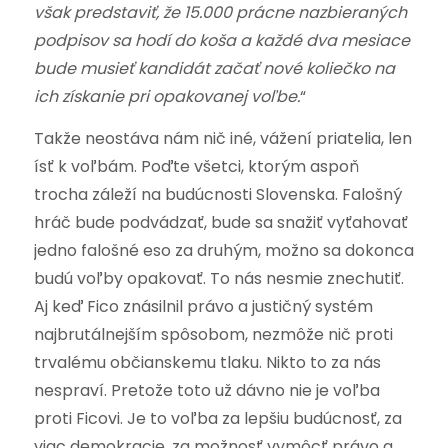
však predstaviť, že 15.000 prácne nazbieraných
podpisov sa hodí do koša a každé dva mesiace
bude musieť kandidát začať nové koliečko na
ich získanie pri opakovanej voľbe.
“
Takže neostáva nám nič iné, vážení priatelia, len
ísť k voľbám. Poďte všetci, ktorým aspoň
trocha záleží na budúcnosti Slovenska. Falošný
hráč bude podvádzať, bude sa snažiť vyťahovať
jedno falošné eso za druhým, možno sa dokonca
budú voľby opakovať. To nás nesmie znechutiť.
Aj keď Fico znásilnil právo a justičný systém
najbrutálnejším spôsobom, nezmôže nič proti
trvalému občianskemu tlaku. Nikto to za nás
nespraví. Pretože toto už dávno nie je voľba
proti Ficovi. Je to voľba za lepšiu budúcnosť, za
viac demokracie, za možnosť vymôcť právo a