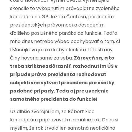
čosi o slovíčkach vymenováva, vymenuje a
skončilo to vykopnutím právoplatne zvoleného
kandidáta na GP Jozefa Čentéša, posilnením
prezidentských právomocí a dosadením
ďalšieho poslušného panáka do funkcie. Podľa
mňa dnes netreba vôbec pochybovať o tom, či
I.Macejková je ako keby členkou štátostrany.
Činy hovoria samé za seba.
Zároveň sa, a to
treba striktne zdôrazniť, rozhodnutím ÚS v
prípade práva prezidenta rozhodovať
subjektívne vytvoril precedens pre všetky
podobné prípady. Teda aj pre uvedenie
samotného prezidenta do funkcie
!
Už dlhšie zverejňujem, že Róbert Fico
kandidatúru pripravoval minimálne rok. Dnes si
myslím, že rok trvala len samotná neoficiálna