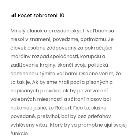
Počet zobrazení:
10
Minulý článok o prezidentských voľbách sa
niesol v znamení, povedzme, optimizmu. Že
človek osobne zodpovedný za pokračujúci
morálny rozpad spoločnosti, korupciu a
zadlžovanie krajiny, skončí svoju politickú
dominanciu týmito voľbami. Osobne verím, že
to tak je. Ak by sme hrali podľa písaných a
nepísaných pravidiel, ak by po zatvorení
volebných miestností a sčítaní hlasov bol
nakoniec jasné, že Róbert Fico to, slušne
povedané, prešvihol, bol by bez prieťahov
vyhlásený víťaz, ktorý by sa promptne ujal svojej
funkcie.