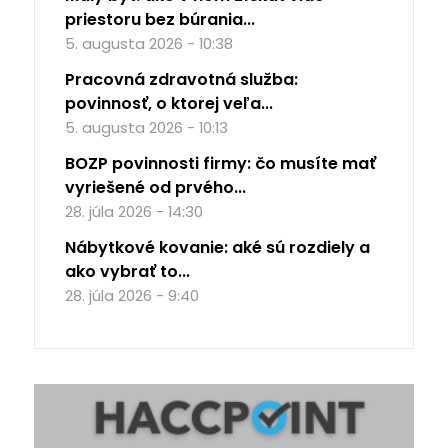
priestoru bez búrania...
5. augusta 2026 - 10:38
Pracovná zdravotná služba:
povinnosť, o ktorej veľa...
5. augusta 2026 - 10:13
BOZP povinnosti firmy: čo musíte mať
vyriešené od prvého...
28. júla 2026 - 14:30
Nábytkové kovanie: aké sú rozdiely a
ako vybrať to...
28. júla 2026 - 9:40