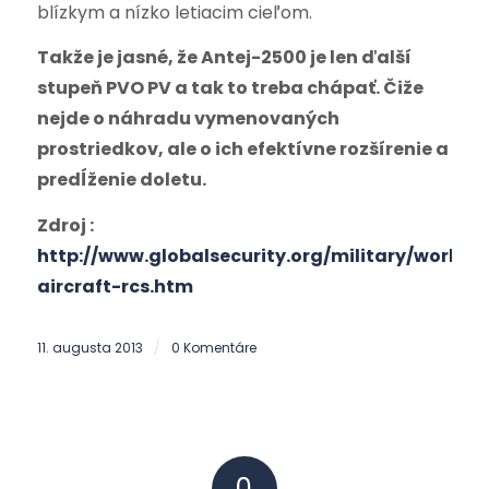
blízkym a nízko letiacim cieľom.
Takže je jasné, že Antej-2500 je len ďalší
stupeň PVO PV a tak to treba chápať. Čiže
nejde o náhradu vymenovaných
prostriedkov, ale o ich efektívne rozšírenie a
predĺženie doletu.
Zdroj :
http://www.globalsecurity.org/military/world/s
aircraft-rcs.htm
11. augusta 2013
0 Komentáre
/
0