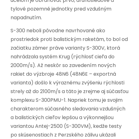
účelom je obraňovať prvo, druhosledové a
tylové pozemné jednotky pred vzdušným
napadnutím.
S-300 neboli pôvodne navrhované ako
prostriedok proti balistickým raketám, to bol od
začiatku zámer práve varianty S-300V, ktorá
nahrádzala systém Krug (rýchlosť cieľa do
2000m/s). Až neskôr so zavedením nových
rakiet do výzbroje 48N6 (48N6E – exportná
varianta) došlo k výraznému zvýšeniu rýchlosti
strely až do 2100m/s a táto je zrejme aj súčasťou
komplexu S-300PMU-1. Napriek tomu je svojim
charakterom súčasného sledovania vzdušných
a balistických cieľov lepšou a výkonnejšou
variantou Antej-2500 (S-300VM), kedže testy
po skúsenostiach z Perzského zálivu ukázali