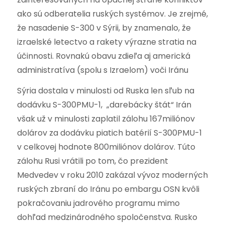
ako sú odberatelia ruských systémov. Je zrejmé,
že nasadenie S-300 v Sýrii, by znamenalo, že
izraelské letectvo a rakety výrazne stratia na
účinnosti. Rovnakú obavu zdieľa aj americká
administratíva (spolu s Izraelom) voči Iránu
Sýria dostala v minulosti od Ruska len sľub na
dodávku S-300PMU-1, „darebácky štát“ Irán
však už v minulosti zaplatil zálohu 167miliónov
dolárov za dodávku piatich batérií S-300PMU-1
v celkovej hodnote 800miliónov dolárov. Túto
zálohu Rusi vrátili po tom, čo prezident
Medvedev v roku 2010 zakázal vývoz moderných
ruských zbraní do Iránu po embargu OSN kvôli
pokračovaniu jadrového programu mimo
dohľad medzinárodného spoločenstva. Rusko