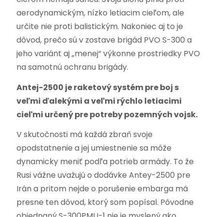
aerodynamickým, nízko letiacim cieľom, ale
určite nie proti balistickým. Nakoniec aj to je
dôvod, prečo sú v zostave brigád PVO S-300 a
jeho variánt aj „menej“ výkonne prostriedky PVO
na samotnú ochranu brigády.
Antej-2500 je raketový systém pre boj s
veľmi ďalekými a veľmi rýchlo letiacimi
cieľmi určený pre potreby pozemných vojsk.
V skutočnosti má každá zbraň svoje
opodstatnenie a jej umiestnenie sa môže
dynamicky meniť podľa potrieb armády. To že
Rusi vážne uvažujú o dodávke Antey-2500 pre
Irán a pritom nejde o porušenie embarga má
presne ten dôvod, ktorý som popísal. Pôvodne
objednaný S-300PMU-1 nie je myslený ako