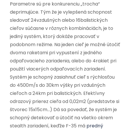
Parametre sú pre konkurenciu „trocha“
deprimujúce. Tým že je vylepšená schopnost
sledovať 24vzdušných alebo 16balistických
cieľov súčasne v rôznych kombináciách, je to
jediný systém, ktorý dokáže pracovať v
podobnom režime. Na jeden cieľ je možné útočiť
dvoma raketami pri vypustení z jedného
odpaľovacieho zariadenia, alebo do 4rakiet pri
použití viacerých odpaľovacích zariadení.
Systém je schopný zasiahnuť cieľ s rýchlosťou
do 4500m/s do 30km výšky pri vzdušných
cieľoch a 24km pri balistických. Efektívny
odrazový prierez cieľa od 0,02m2 (predstavte si
štvorec 15x15cm…) Dá sa povedať, že systém je
schopný detekovať a útočiť na všetko okrem
stealth zariadení, keďže F-35 má
predný