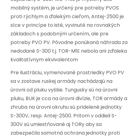
mobilný systém, je určený pre potreby PVOS
proti rýchlym a ďalekým cieľom, Antej-2500 je
síce v princípe to isté, vyvinuté na rovnakých
základoch s podobným určením, ale pre
potreby PVO PV. Pôvodne ponúkaná náhrada za
nedodané S-300 t.j. TOR-M1E nebola ani zďaleka
kvalitatívnym ekvivalentom
Pre ilustráciu, vymenované prostriedky PVO PV
sa v zostave ruskej armády nachádzajú na
úrovni od pluku vyššie. Tungusky sú na úrovni
pluku, BUK je cca na úrovni divízie, TOR armády a
zhruba na úrovni okruhu sú pridelené jednotky
S-300V, resp. Antej-2500. Pritom v oddieli S-
300V sú umiestňované aj TORy aby sa
zabezpečila samotná ochrana jednotky proti