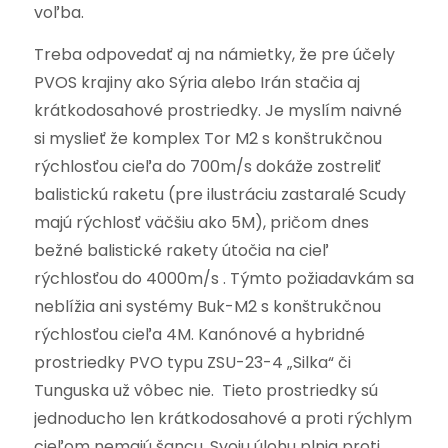
voľba.
Treba odpovedať aj na námietky, že pre účely
PVOS krajiny ako Sýria alebo Irán stačia aj
krátkodosahové prostriedky. Je myslím naivné
si myslieť že komplex Tor M2 s konštrukčnou
rýchlosťou cieľa do 700m/s dokáže zostreliť
balistickú raketu (pre ilustráciu zastaralé Scudy
majú rýchlosť väčšiu ako 5M), pričom dnes
bežné balistické rakety útočia na cieľ
rýchlosťou do 4000m/s . Týmto požiadavkám sa
neblížia ani systémy Buk-M2 s konštrukčnou
rýchlosťou cieľa 4M. Kanónové a hybridné
prostriedky PVO typu ZSU-23-4 „Silka“ či
Tunguska už vôbec nie. Tieto prostriedky sú
jednoducho len krátkodosahové a proti rýchlym
cieľom nemajú šancu. Svoju úlohu plnia proti