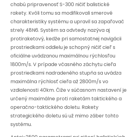
chabú pripravenosť S-300 ničiť balistické
rakety. Kvôli tomu sa modifikovali smerové
charakteristiky systému a upravil sa zapaľovač
strely 48N6. Systém sa odvtedy nazýva aj
protiraketový, kedže pri samostatnej navigácii
prostriedkami oddielu je schopný ničiť cieľ s
oficiálne uvádzanou maximálnou rýchlosľou
1800m/s. V prípade včasného záchytu cieľa
prostriedkami nadradeného stupňa sa uvádza
maximálna rýchlosť cieľa až 2800m/s vo
vzdialenosti 40km. Čiže v súčasnom nastavení je
určený maximálne proti raketám taktického a
operačno-taktického doletu. Rakety
strategického doletu sú už mimo záber tohto
systému.