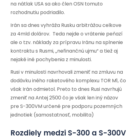
na nátlak USA sa ako člen OSN tomuto
rozhodnutiu podriadilo.
Irán sa dnes vyhráža Rusku arbitrážou celkove
za 4mld dolárov. Teda nejde o vrátenie peňazí
ale o tzv. náklady za prípravu Iránu na splnenie
kontraktu s Rusmi, „nefinančnú ujmu“ a tiež aj
nejaké iné pochybenia z minulosti.
Rusi v minulosti navrhovali zmeniť na zmluvu na
dodávku iného raketového komplexu TOR M1, čo
však Irán odmietol. Preto to dnes Rusi navrhujú
zmeniť na Antej 2500 čo je však len iný názov
pre S-300VM určené pre podporu pozemných
jednotiek (samostatnosť, mobilita)
Rozdiely medzi S-300 a S-300V