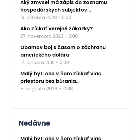
Aký zmysel má zápis do zoznamu
hospodárskych subjektov...
16. októbra 2023 - 0:00
Ako získať verejné zákazky?
27. novembra 2023 - 0:00
Obamov boj s časom o záchranu
amerického dolára
17. januára 2010 - 0:00
Malý byt: ako v ňom získať viac
priestoru bez búrania...
5. augusta 2026 - 10:38
Nedávne
Malý byt: ako v ňom získať viac