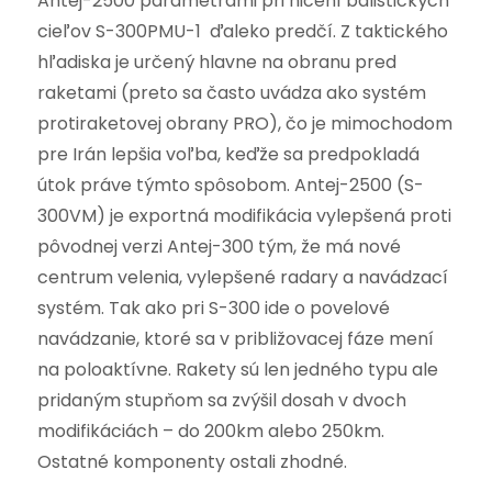
Antej-2500 parametrami pri ničení balistických
cieľov S-300PMU-1 ďaleko predčí. Z taktického
hľadiska je určený hlavne na obranu pred
raketami (preto sa často uvádza ako systém
protiraketovej obrany PRO), čo je mimochodom
pre Irán lepšia voľba, keďže sa predpokladá
útok práve týmto spôsobom. Antej-2500 (S-
300VM) je exportná modifikácia vylepšená proti
pôvodnej verzi Antej-300 tým, že má nové
centrum velenia, vylepšené radary a navádzací
systém. Tak ako pri S-300 ide o povelové
navádzanie, ktoré sa v približovacej fáze mení
na poloaktívne. Rakety sú len jedného typu ale
pridaným stupňom sa zvýšil dosah v dvoch
modifikáciách – do 200km alebo 250km.
Ostatné komponenty ostali zhodné.