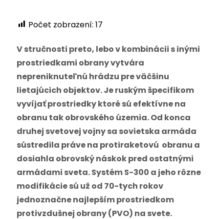
Počet zobrazení:
17
V stručnosti preto, lebo v kombinácii s inými
prostriedkami obrany vytvára
nepreniknuteľnú hrádzu pre väčšinu
lietajúcich objektov. Je ruským špecifikom
vyvíjať prostriedky ktoré sú efektívne na
obranu tak obrovského územia. Od konca
druhej svetovej vojny sa sovietska armáda
sústredila práve na protiraketovú obranu a
dosiahla obrovský náskok pred ostatnými
armádami sveta. Systém S-300 a jeho rôzne
modifikácie sú už od 70-tych rokov
jednoznačne najlepším prostriedkom
protivzdušnej obrany (PVO) na svete.