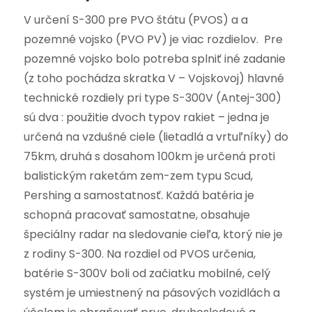
V určení S-300 pre PVO štátu (PVOS) a a
pozemné vojsko (PVO PV) je viac rozdielov. Pre
pozemné vojsko bolo potreba splniť iné zadanie
(z toho pochádza skratka V – Vojskovoj) hlavné
technické rozdiely pri type S-300V (Antej-300)
sú dva : použitie dvoch typov rakiet – jedna je
určená na vzdušné ciele (lietadlá a vrtuľníky) do
75km, druhá s dosahom 100km je určená proti
balistickým raketám zem-zem typu Scud,
Pershing a samostatnosť. Každá batéria je
schopná pracovať samostatne, obsahuje
špeciálny radar na sledovanie cieľa, ktorý nie je
z rodiny S-300. Na rozdiel od PVOS určenia,
batérie S-300V boli od začiatku mobilné, celý
systém je umiestnený na pásových vozidlách a