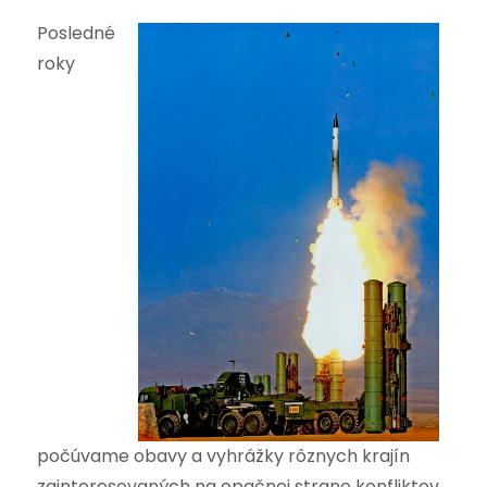
Posledné
roky
počúvame obavy a vyhrážky rôznych krajín
zainteresovaných na opačnej strane konfliktov