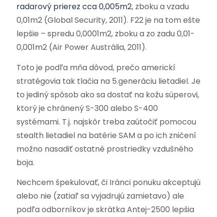
radarový prierez cca 0,005m2
, zboku a vzadu
0,01m2 (Global Security, 2011). F22 je na tom ešte
lepšie – spredu 0,0001m2, zboku a zo zadu 0,01-
0,001m2 (Air Power Austrália, 2011).
Toto je podľa mňa dôvod, prečo americkí
stratégovia tak tlačia na 5.generáciu lietadiel. Je
to jediný spôsob ako sa dostať na kožu súperovi,
ktorý je chránený S-300 alebo S-400
systémami. T.j. najskôr treba zaútočiť pomocou
stealth lietadiel na batérie SAM a po ich zničení
možno nasadiť ostatné prostriedky vzdušného
boja.
Nechcem špekulovať, či Iránci ponuku akceptujú
alebo nie (zatiaľ sa vyjadrujú zamietavo) ale
podľa odborníkov je skrátka Antej-2500 lepšia