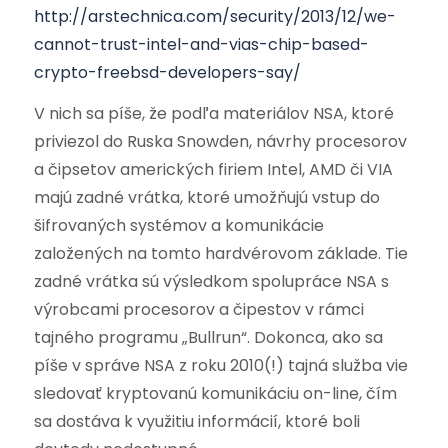
http://arstechnica.com/security/2013/12/we-
cannot-trust-intel-and-vias-chip-based-
crypto-freebsd-developers-say/
V nich sa píše, že podľa materiálov NSA, ktoré
priviezol do Ruska Snowden, návrhy procesorov
a čipsetov amerických firiem Intel, AMD či VIA
majú zadné vrátka, ktoré umožňujú vstup do
šifrovaných systémov a komunikácie
založených na tomto hardvérovom základe. Tie
zadné vrátka sú výsledkom spolupráce NSA s
výrobcami procesorov a čipestov v rámci
tajného programu „Bullrun“. Dokonca, ako sa
píše v správe NSA z roku 2010(!) tajná služba vie
sledovať kryptovanú komunikáciu on-line, čím
sa dostáva k využitiu informácií, ktoré boli