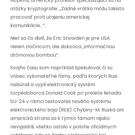
Hopkins, americký profesor špecializujúci sa na
otázky kryptografie: „Zadné vrátka môžu takisto
pracovať proti utajeniu americkej
komunikácie…“.
Niet sa čo diviť, že Eric Snowden je pre USA
nielen zločincom, ale dokonca „informačnou
atómovou bombou“.
Svojho času som napríklad špekuloval, či sú
vôbec vykonateľné fámy, podľa ktorých Rusi
nabúrali a vypli elektronický systém
torpédoborca Donald Cook pri prelete lietadla
SU-24 v rámci testovania nového systému
elektronického boja (REB) Chybiny-M. Ruská ani
americká strana sa k týmto fámam nijako
nevyjadrili, všetko ostalo v polohe oficiálnych