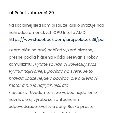
Počet zobrazení:
30
Na sociálnej sieti som písal, že Rusko uvažuje nad
náhradou amerických CPU Intel a AMD
https://www.facebook.com/juraj.polacek.39/posts
Tento plán na prvý pohľad vyzerá bizarne,
presne podľa hlásenia Rádia Jerevan z rokov
komunizmu: „
Pýtate sa nás, či Sovietsky zväz
vyvinul najrýchlejší počítač na svete. Je to
pravda, ibaže nejde o počítač, ale o dieslový
motor a nie je najrýchlejší, ale
najväčší
„. Uvedomte si, že vôbec nejde len o
návrh, ale aj výrobu so zohľadnením
odpovedajúcej kvality a ceny. Rusko proste