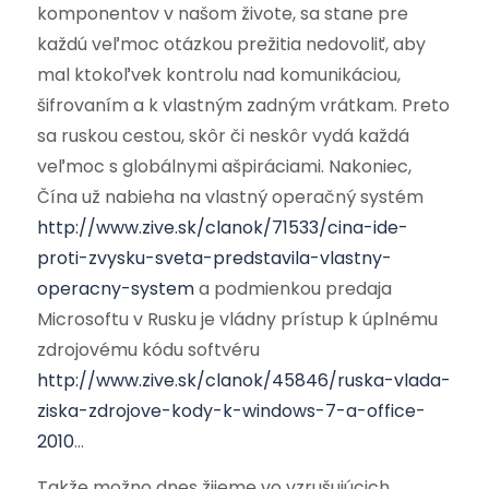
komponentov v našom živote, sa stane pre
každú veľmoc otázkou prežitia nedovoliť, aby
mal ktokoľvek kontrolu nad komunikáciou,
šifrovaním a k vlastným zadným vrátkam. Preto
sa ruskou cestou, skôr či neskôr vydá každá
veľmoc s globálnymi ašpiráciami. Nakoniec,
Čína už nabieha na vlastný operačný systém
http://www.zive.sk/clanok/71533/cina-ide-
proti-zvysku-sveta-predstavila-vlastny-
operacny-system
a podmienkou predaja
Microsoftu v Rusku je vládny prístup k úplnému
zdrojovému kódu softvéru
http://www.zive.sk/clanok/45846/ruska-vlada-
ziska-zdrojove-kody-k-windows-7-a-office-
2010
…
Takže možno dnes žijeme vo vzrušujúcich