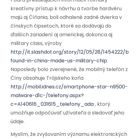
kreatívny prístup k návrhu a tvorbe hardvéru
majú aj Číňania, boli odhalené zadné dvierka v
čínskych čipsetoch, ktoré sa dodávajú do
ďalších zariadení aj americkej, dokonca aj
military class, výroby
http://it.slashdot.org/story/12/05/28/1454222/bac
found-in-china-made-us-military-chip
.
Naposledy bolo zverejnené, že mobilný telefón z
Číny obsahuje Trójskeho koňa
http://mobil.idnes.cz/smartphone-star-n9500-
malware-d1c-/telefony.aspx?
c=A140616_031615_telefony_ada
, ktorý
umožňuje odpočúvať užívateľa a sledovať jeho
údaje.
Myslím, že zvyšovaním významu elektronických