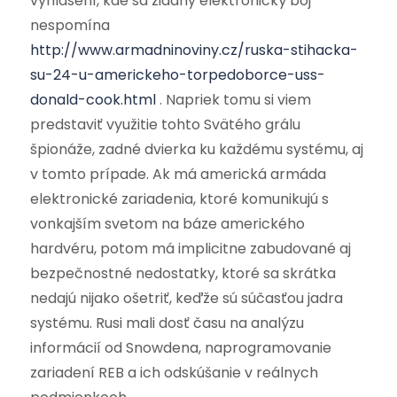
vyhlásení, kde sa žiadny elektronický boj
nespomína
http://www.armadninoviny.cz/ruska-stihacka-
su-24-u-americkeho-torpedoborce-uss-
donald-cook.html
. Napriek tomu si viem
predstaviť využitie tohto Svätého grálu
špionáže, zadné dvierka ku každému systému, aj
v tomto prípade. Ak má americká armáda
elektronické zariadenia, ktoré komunikujú s
vonkajším svetom na báze amerického
hardvéru, potom má implicitne zabudované aj
bezpečnostné nedostatky, ktoré sa skrátka
nedajú nijako ošetriť, keďže sú súčasťou jadra
systému. Rusi mali dosť času na analýzu
informácií od Snowdena, naprogramovanie
zariadení REB a ich odskúšanie v reálnych