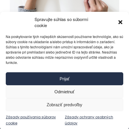
Spravujte súhlas so súbormi
Alawiti v Sýrii bojujú o holé prežitie
cookie
Na poskytovanie tých najlepších skúseností používame technológie, ako sú
Rôzne
16. októbra 2019
súbory cookie na ukladanie a/alebo prístup k informáciám o zariadení.
Súhlas s týmito technológiami nám umožní spracovávať údaje, ako je
správanie pri prehliadaní alebo jedinečné ID na tejto stránke. Nesúhlas
alebo odvolanie súhlasu môže nepriaznivo ovplyvniť určité vlastnosti a
funkcie.
Kontakt
Prijať
Pravidlá používania
Reklama
Odmietnuť
Cookies
Ochrana osobných údajov
Zobraziť predvoľby
Reklamácie a žiadosti
Zásady používania súborov
Zásady ochrany osobných
cookie
údajov