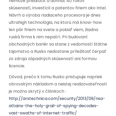
nemôže preskočiť a dohnať 40 rokov
skúseností, investícií a patentov firiem ako Intel.
Návrh a výroba riadiaceho procesora je dnes
ultrahigh technológia, na ktorú má know-how
len pár firiem na svete a pokiaľ viem, žiadna
ruská firma k nim nepatrí. Pri budovaní
obchodných bariér sa stane z vedomostí štátne
tajomstvo a Rusko nedostane príležitosť čerpať
zo zdroja západných skúseností ani formou
licencie.
Dôvod, prečo k tomu Rusko pristupuje napriek
obrovským nákladom a neistej realizovateľnosti
je možno skrytý v článkoch :
http://arstechnica.com/security/2013/09/nsa-
attains-the-holy-grail-of-spying-decodes-
vast-swaths-of-internet-traffic/