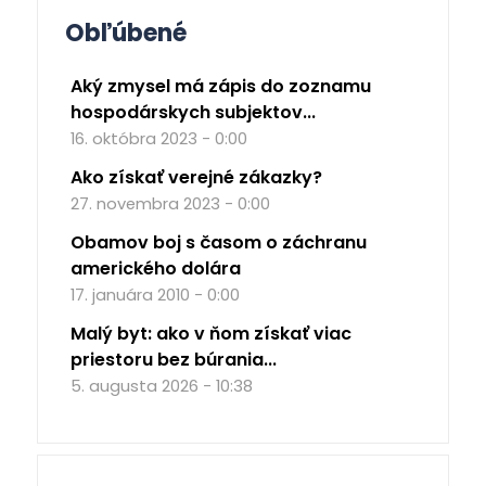
Obľúbené
Aký zmysel má zápis do zoznamu
hospodárskych subjektov...
16. októbra 2023 - 0:00
Ako získať verejné zákazky?
27. novembra 2023 - 0:00
Obamov boj s časom o záchranu
amerického dolára
17. januára 2010 - 0:00
Malý byt: ako v ňom získať viac
priestoru bez búrania...
5. augusta 2026 - 10:38