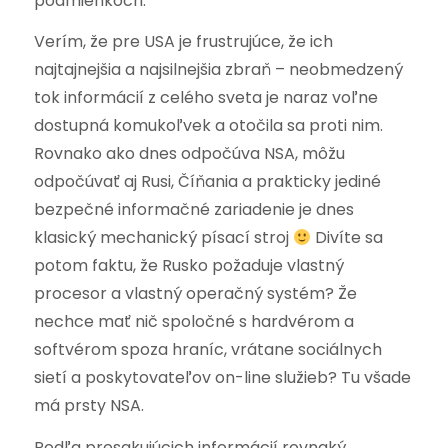
podmienkoch.
Verím, že pre USA je frustrujúce, že ich
najtajnejšia a najsilnejšia zbraň – neobmedzený
tok informácií z celého sveta je naraz voľne
dostupná komukoľvek a otočila sa proti nim.
Rovnako ako dnes odpočúva NSA, môžu
odpočúvať aj Rusi, Číňania a prakticky jediné
bezpečné informačné zariadenie je dnes
klasický mechanický písací stroj
Divíte sa
potom faktu, že Rusko požaduje vlastný
procesor a vlastný operačný systém? Že
nechce mať nič spoločné s hardvérom a
softvérom spoza hraníc, vrátane sociálnych
sietí a poskytovateľov on-line služieb? Tu všade
má prsty NSA.
Podľa presakujúcich informácií rovnaký