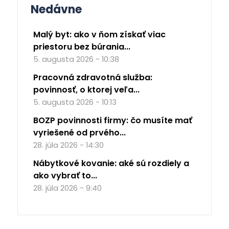
Nedávne
Malý byt: ako v ňom získať viac
priestoru bez búrania...
5. augusta 2026 - 10:38
Pracovná zdravotná služba:
povinnosť, o ktorej veľa...
5. augusta 2026 - 10:13
BOZP povinnosti firmy: čo musíte mať
vyriešené od prvého...
28. júla 2026 - 14:30
Nábytkové kovanie: aké sú rozdiely a
ako vybrať to...
28. júla 2026 - 9:40