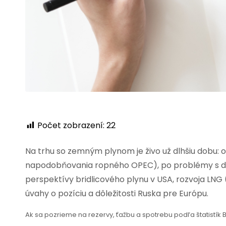
Počet zobrazení:
22
Na trhu so zemným plynom je živo už dlhšiu dobu:
napodobňovania ropného OPEC), po problémy s do
perspektívy bridlicového plynu v USA, rozvoja LN
úvahy o pozíciu a dôležitosti Ruska pre Európu.
Ak sa pozrieme na rezervy, ťažbu a spotrebu podľa štatistík B