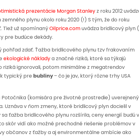
timistická prezentácie Morgan Stanley
z roku 2012 uvádz
 zemného plynu okolo roku 2020 (!) S tým, že do roku
ť. Tiež už spomínaný
Oilprice.com
uvádza bridlicový plyn 
ky pre budúce dekády.
vý pohľad zdať. Ťažba bridlicového plynu tzv frakovaním
je
ekologické náklady
a značné riziká, ktoré sa týkajú
 riziká ignorovali, potom minimálne z megatrendov
ak typický pre
bubliny
– čo je jav, ktorý rôzne trhy USA
Potočnika (komisára pre životné prostredie) uverejnený
. Uznáva v ňom zmeny, ktoré bridlicový plyn docielil v
a ťažba bridlicového plynu rozšírila, ceny energií budú 
reto skôr vidí ako možné prechodné riešenie problémov v
bavy občanov z ťažby a aj environmentálne ambície ako