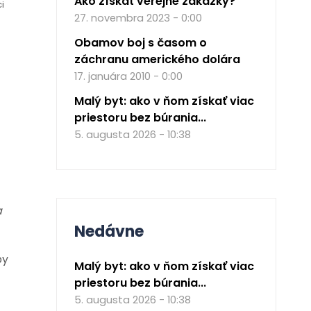
Ako získať verejné zákazky?
i
27. novembra 2023 - 0:00
Obamov boj s časom o
záchranu amerického dolára
17. januára 2010 - 0:00
Malý byt: ako v ňom získať viac
priestoru bez búrania...
5. augusta 2026 - 10:38
a
Nedávne
by
Malý byt: ako v ňom získať viac
priestoru bez búrania...
5. augusta 2026 - 10:38