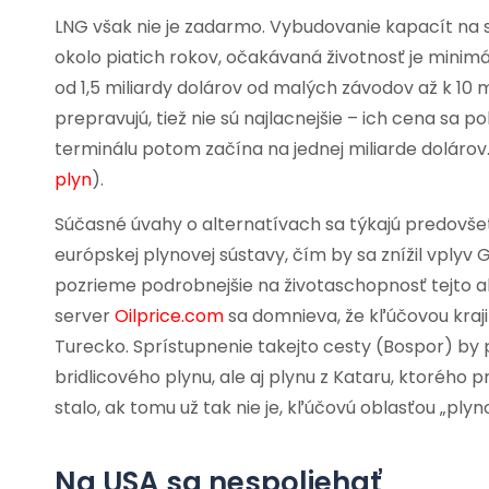
LNG však nie je zadarmo. Vybudovanie kapacít na 
okolo piatich rokov, očakávaná životnosť je minim
od 1,5 miliardy dolárov od malých závodov až k 10 
prepravujú, tiež nie sú najlacnejšie – ich cena sa 
terminálu potom začína na jednej miliarde dolárov.
plyn
).
Súčasné úvahy o alternatívach sa týkajú predovše
európskej plynovej sústavy, čím by sa znížil vplyv 
pozrieme podrobnejšie na životaschopnosť tejto a
server
Oilprice.com
sa domnieva, že kľúčovou kraji
Turecko. Sprístupnenie takejto cesty (Bospor) by
bridlicového plynu, ale aj plynu z Kataru, ktorého 
stalo, ak tomu už tak nie je, kľúčovú oblasťou „plyno
Na USA sa nespoliehať