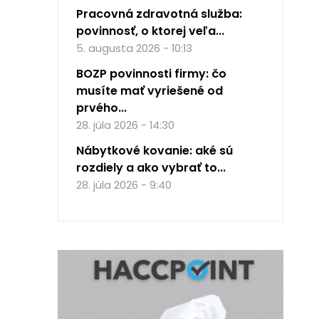
Pracovná zdravotná služba:
povinnosť, o ktorej veľa...
5. augusta 2026 - 10:13
BOZP povinnosti firmy: čo
musíte mať vyriešené od
prvého...
28. júla 2026 - 14:30
Nábytkové kovanie: aké sú
rozdiely a ako vybrať to...
28. júla 2026 - 9:40