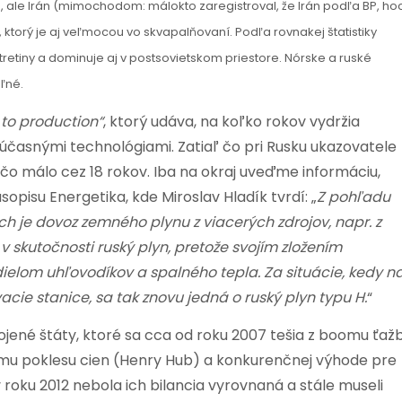
, ale Irán (mimochodom: málokto zaregistroval, že Irán podľa BP, hoc
torý je aj veľmocou vo skvapalňovaní. Podľa rovnakej štatistiky
retiny a dominuje aj v postsovietskom priestore. Nórske a ruské
ľné.
 to production“
, ktorý udáva, na koľko rokov vydržia
účasnými technológiami. Zatiaľ čo pri Rusku ukazovatele
ečo málo cez 18 rokov. Iba na okraj uveďme informáciu,
pisu Energetika, kde Miroslav Hladík tvrdí: „
Z pohľadu
ich je dovoz zemného plynu z viacerých zdrojov, napr. z
 v skutočnosti ruský plyn, pretože svojím zložením
elom uhľovodíkov a spalného tepla. Za situácie, kedy n
cie stanice, sa tak znovu jedná o ruský plyn typu H.
“
jené štáty, ktoré sa cca od roku 2007 tešia z boomu ťaž
nému poklesu cien (Henry Hub) a konkurenčnej výhode pre
 roku 2012 nebola ich bilancia vyrovnaná a stále museli