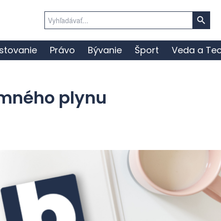
Search Button
Search
for:
stovanie
Právo
Bývanie
Šport
Veda a Tec
emného plynu