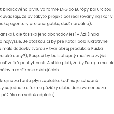
t bridlicového plynu vo forme LNG do Európy bol určitou
 uvádzajú, že by takýto projekt bol realizovaný najskôr v
ickej agentúry pre energetiku, dosť nereálne).
ansko), ale ťažisko jeho obchodov leží v Ázii (India,
 najvyššie. Je otázkou, či by pre Katar bolo lukratívne
že malé dodávky tvárou v tvár obrej produkcie Ruska
za aké ceny?), Resp. či by bol schopný masívne zvýšiť
sť veľké pochybnosti. A stále platí, že by Európa musel
lov a rozšírenie existujúcich.
krajina za tento plyn zaplatila, keď nie je schopná
by sa jednalo o formu pôžičky alebo daru výmenou za
a pôžička na večnú odplatu).