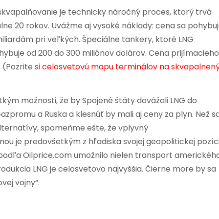
skvapalňovanie je technicky náročný proces, ktorý trvá
álne 20 rokov. Uvážme aj vysoké náklady: cena sa pohybu
miliardám pri veľkých. Špeciálne tankery, ktoré LNG
pohybuje od 200 do 300 miliónov dolárov. Cena prijímacieho
 (Pozrite si
celosvetovú mapu terminálov na skvapalnen
tkým možnosti, že by Spojené štáty dovážali LNG do
Gazpromu a Ruska a klesnúť by mali aj ceny za plyn. Než s
lternatívy, spomeňme ešte, že vplyvný
nou je predovšetkým z hľadiska svojej geopolitickej pozíc
 podľa Oilprice.com umožnilo nielen transport americkéh
produkcia LNG je celosvetovo najvyššia. Čierne more by sa
vej vojny“.