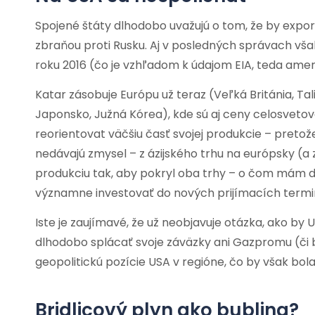
Spojené štáty dlhodobo uvažujú o tom, že by expor
zbraňou proti Rusku. Aj v posledných správach však
roku 2016 (čo je vzhľadom k údajom EIA, teda amer
Katar zásobuje Európu už teraz (Veľká Británia, Tali
Japonsko, Južná Kórea), kde sú aj ceny celosvetovo
reorientovat väčšiu časť svojej produkcie – preto
nedávajú zmysel – z ázijského trhu na európsky (a 
produkciu tak, aby pokryl oba trhy – o čom mám do
významne investovať do nových prijímacích terminá
Iste je zaujímavé, že už neobjavuje otázka, ako by U
dlhodobo splácať svoje záväzky ani Gazpromu (či 
geopolitickú pozície USA v regióne, čo by však bol
Bridlicový plyn ako bublina?