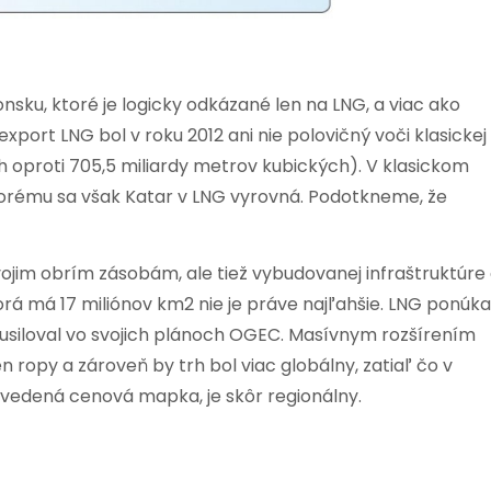
nsku, ktoré je logicky odkázané len na LNG, a viac ako
export LNG bol v roku 2012 ani nie polovičný voči klasickej
 oproti 705,5 miliardy metrov kubických). V klasickom
orému sa však Katar v LNG vyrovná. Podotkneme, že
vojim obrím zásobám, ale tiež vybudovanej infraštruktúre
ktorá má 17 miliónov km2 nie je práve najľahšie. LNG ponúka
e usiloval vo svojich plánoch OGEC. Masívnym rozšírením
 ropy a zároveň by trh bol viac globálny, zatiaľ čo v
uvedená cenová mapka, je skôr regionálny.