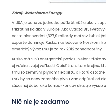
Zdroj: Waterborne Energy
V USA je cena za jednotku päťkrát nižšia ako v Japo
trikrát nižšia ako v Európe. Ako uvádza BP, svetový 
ceste plynovodmi (327,9 miliardy metrov kubických
exporte dominuje Rusko, nasledované Nórskom, kt
americký vývoz LNG je za rok 2012 zanedbateľný.
Rusko má silnú energetickú pozíciu nielen vďaka s
aj vďaka svojej veľkosti. Obísť tranzitom krajinu, 
trhu so zemným plynom flexibilitu, o ktorú ostatn
LNG by sa ceny zemného plynu viac odpútali od cien
súčasnej dobe, ako koniec-koncov ukazuje vyššie 
Nič nie je zadarmo