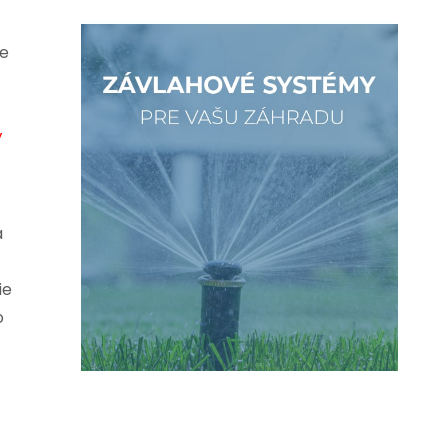
je
ý
a
ie
o