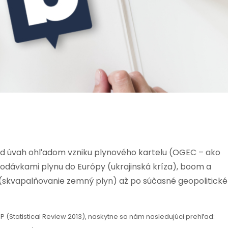
 od úvah ohľadom vzniku plynového kartelu (OGEC – ako
dávkami plynu do Európy (ukrajinská kríza), boom a
G (skvapalňovanie zemný plyn) až po súčasné geopolitické
P (Statistical Review 2013), naskytne sa nám nasledujúci prehľad: