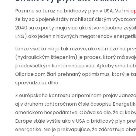
Pozrime sa teraz na bridlicový plyn v USA. Veľmi
op
že by sa Spojené štáty mohli stať čistým vývozcom
2040 sa exporty majú viac ako štvornásobne zvýši
LNG) ako jeden z hlavných megatrendov energeti
Lenže všetko nie je tak ružové, ako sa môže na pr
(hydraulickým štiepením) je proces, ktorý má svo
predovšetkým kontaminácie vôd. Aj keby sme tieto
Oilprice.com žiari prehnaný optimizmus, ktorý je t
sprevádza už dlho.
Z európskeho kontextu pripomínam prejav Janeza 
aj v druhom tohtoročnom čísle časopisu Energetika
americkom hospodárstve. Obáva sa ale, že aj keby s
Európe stále vyššie ako v USA a bridlicový plyn p
energetike. Nie je prekvapujúce, že zdôrazňuje o