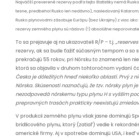
Najväčší preverené rezervy podľa tejto štatistiky nemá Rusko
tesne, predbehol Rusko len nedávno), nasledovaný Katarom, k
Rusko plynovodmi zásobuje Európu (bez Ukrajiny) z viac ako t
rezervy zemného plynu sú rádovo (!) absolútne neporovnate
To sa prejavuje aj na ukazovateli R/P – t.j.
„reserves
rezervy, ak sa bude ťažiť súčasným tempom a so s
prekračujú 55 rokov, pri Nórsku to znamená len ni
ktorá sa objavila v druhom tohtoročnom vydaní časo
Česka je dôležitých hneď niekoľko oblastí. Prvý z n
Nórska. Skúsenosti naznačujú, že tzv. nórsky plyn je
nezodpovedá nórskemu typu plynu H s vyšším podi
prepravných trasách prakticky neexistujú zmiešava
V produkcii zemného plynu však jasne dominujú Spo
bridlicového plynu, ktorý (zatiaľ) vedie k rekord
americké firmy. Aj v spotrebe dominujú USA, i keď v